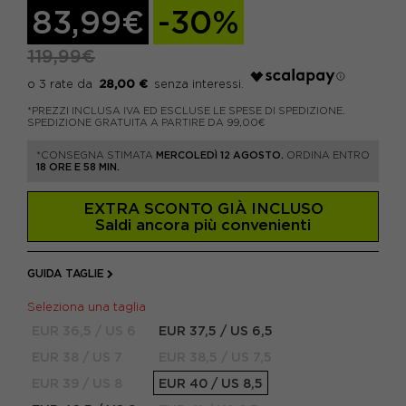
83,99€
-30%
119,99€
28,00 €
*PREZZI INCLUSA IVA ED ESCLUSE LE SPESE DI SPEDIZIONE.
SPEDIZIONE GRATUITA A PARTIRE DA 99,00€
*CONSEGNA STIMATA
MERCOLEDÌ 12 AGOSTO.
ORDINA ENTRO
18 ORE E 58 MIN.
EXTRA SCONTO GIÀ INCLUSO
Saldi ancora più convenienti
GUIDA TAGLIE
Seleziona una taglia
EUR 36,5 / US 6
EUR 37,5 / US 6,5
EUR 38 / US 7
EUR 38,5 / US 7,5
EUR 39 / US 8
EUR 40 / US 8,5