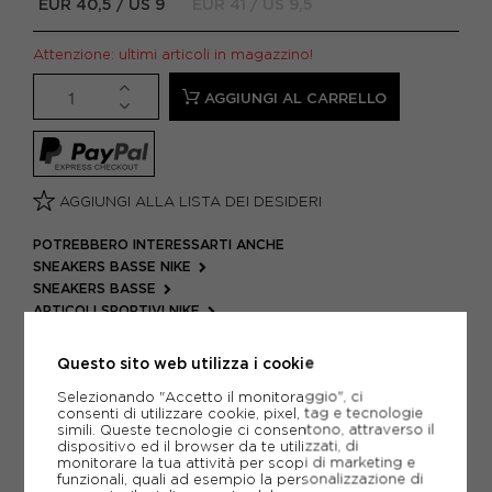
EUR 40,5 / US 9
EUR 41 / US 9,5
Attenzione: ultimi articoli in magazzino!
AGGIUNGI AL CARRELLO
AGGIUNGI ALLA LISTA DEI DESIDERI
POTREBBERO INTERESSARTI ANCHE
SNEAKERS BASSE NIKE
SNEAKERS BASSE
ARTICOLI SPORTIVI NIKE
METODI DI PAGAMENTO
Questo sito web utilizza i cookie
Selezionando "Accetto il monitoraggio", ci
consenti di utilizzare cookie, pixel, tag e tecnologie
simili. Queste tecnologie ci consentono, attraverso il
PIÙ INFORMAZIONI
dispositivo ed il browser da te utilizzati, di
monitorare la tua attività per scopi di marketing e
SCHEDA TECNICA
funzionali, quali ad esempio la personalizzazione di