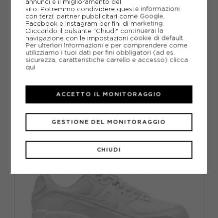
annunci e il miglioramento del
sito. Potremmo condividere queste informazioni
GUIDA ALLE TAGLIE
con terzi: partner pubblicitari come Google,
Facebook e Instagram per fini di marketing.
Cliccando il pulsante "Chiudi" continuerai la
DOMANDE FREQUENTI
navigazione con le impostazioni cookie di default.
Per ulteriori informazioni e per comprendere come
Come ordinare la taglia giusta?
utilizziamo i tuoi dati per fini obbligatori (ad es.
sicurezza, caratteristiche carrello e accesso)
clicca
qui
ACCETTO IL MONITORAGGIO
CONSIGLIATI DA NOI
VO
GESTIONE DEL MONITORAGGIO
CHIUDI