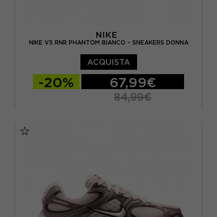
NIKE
NIKE V5 RNR PHANTOM BIANCO - SNEAKERS DONNA
ACQUISTA
-20%
67,99€
84,99€
EUR 37,5 / US 6,5
EUR 38 / US 7
EUR 38,5 / US 7,5
EUR 39 / US 8
EUR 40 / US 8,5
EUR 40,5 / US 9
EUR 41 / US 9,5