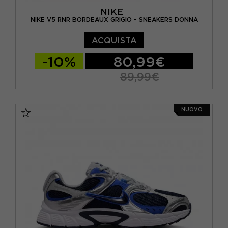
NIKE
NIKE V5 RNR BORDEAUX GRIGIO - SNEAKERS DONNA
ACQUISTA
-10%
80,99€
89,99€
EUR 37,5 / US 6,5
EUR 38 / US 7
NUOVO
EUR 38,5 / US 7,5
EUR 39 / US 8
EUR 40 / US 8,5
EUR 40,5 / US 9