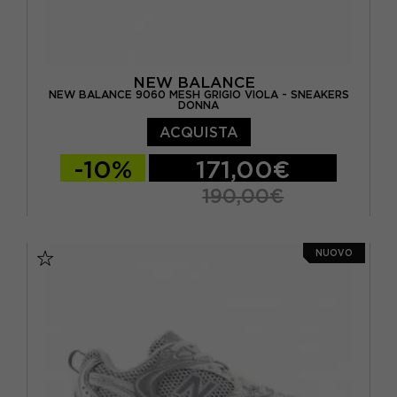
NEW BALANCE
NEW BALANCE 9060 MESH GRIGIO VIOLA - SNEAKERS
DONNA
ACQUISTA
-10%
171,00€
190,00€
EUR 34,5 / US 4,5
EUR 35 / US 5
NUOVO
EUR 36 / US 5.5
EUR 36.5 / US 6
EUR 37 / US 6.5
EUR 37.5 / US 7