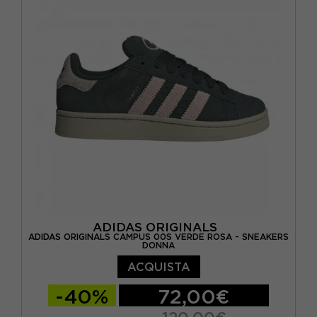
EUR 43 / US 9.5
EUR 44 / US 10
EUR 44,5 / US 10,5
EUR 45 / US 11
EUR 46 / US 12
ADIDAS ORIGINALS
ADIDAS ORIGINALS CAMPUS 00S VERDE ROSA - SNEAKERS
DONNA
ACQUISTA
-40%
72,00€