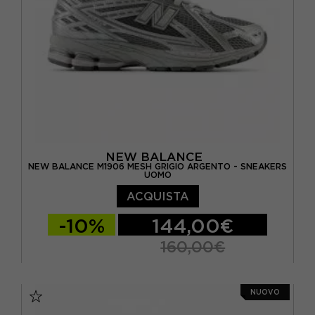
NEW BALANCE
NEW BALANCE M1906 MESH GRIGIO ARGENTO - SNEAKERS
UOMO
ACQUISTA
-10%
144,00€
160,00€
EUR 41.5 / US 8
EUR 42 / US 8.5
NUOVO
EUR 42.5 / US 9
EUR 43 / US 9.5