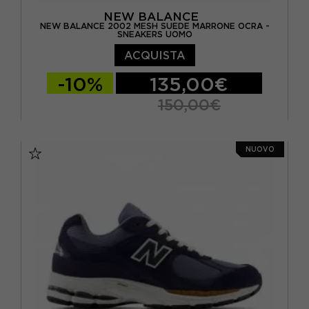
NEW BALANCE
NEW BALANCE 2002 MESH SUEDE MARRONE OCRA -
SNEAKERS UOMO
ACQUISTA
-10%
135,00€
150,00€
EUR 40.5 / US 7.5
EUR 41.5 / US 8
NUOVO
EUR 42 / US 8.5
EUR 42.5 / US 9
EUR 43 / US 9.5
EUR 44 / US 10
EUR 44.5 / US 10.5
EUR 45 / US 11
EUR 45.5 / US 11.5