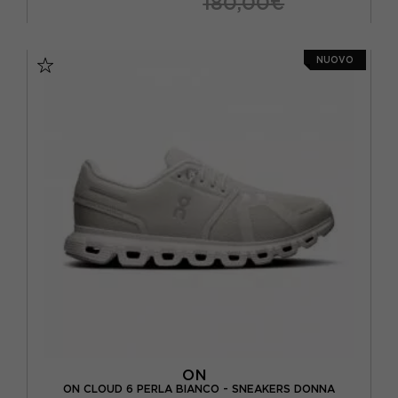
180,00€
EUR 37,5 / US 6,5
EUR 38 / US 7
NUOVO
EUR 38,5 / US 7,5
EUR 39 / US 8
EUR 40 / US 8,5
EUR 40,5 / US 9
ON
ON CLOUD 6 PERLA BIANCO - SNEAKERS DONNA