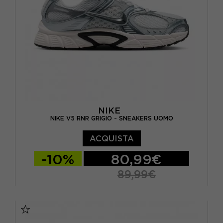
NIKE
NIKE V5 RNR GRIGIO - SNEAKERS UOMO
ACQUISTA
-10%
80,99€
89,99€
EUR 40 / US 7
EUR 41 / US 8
EUR 42 / US 8,5
EUR 42,5 / US 9