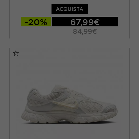
ACQUISTA
-20%
67,99€
84,99€
EUR 37,5 / US 6,5
EUR 38 / US 7
EUR 38,5 / US 7,5
EUR 39 / US 8
EUR 40 / US 8,5
EUR 40,5 / US 9
EUR 41 / US 9,5