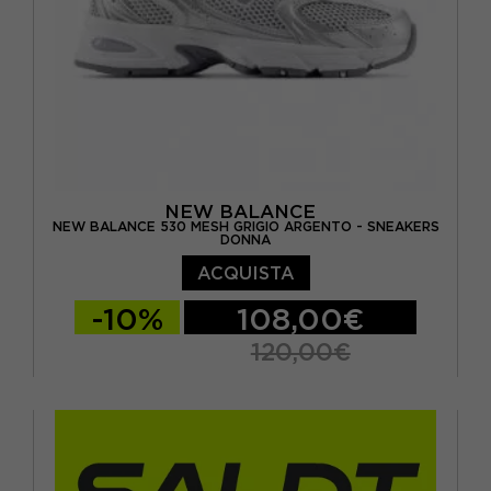
NEW BALANCE
NEW BALANCE 530 MESH GRIGIO ARGENTO - SNEAKERS
DONNA
ACQUISTA
-10%
108,00€
120,00€
EUR 34,5 / US 4,5
EUR 35 / US 5
EUR 36 / US 5.5
EUR 36.5 / US 6
EUR 37 / US 6.5
EUR 37.5 / US 7