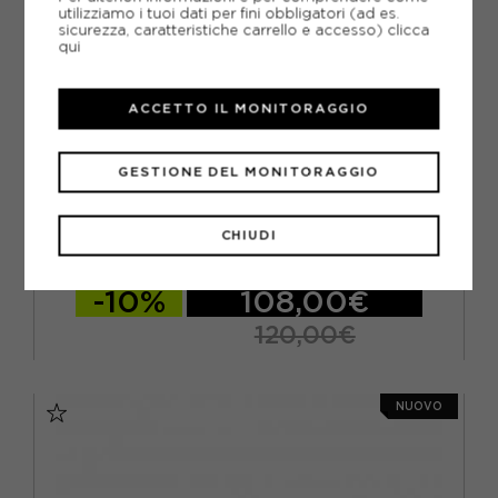
utilizziamo i tuoi dati per fini obbligatori (ad es.
sicurezza, caratteristiche carrello e accesso)
clicca
qui
ACCETTO IL MONITORAGGIO
GESTIONE DEL MONITORAGGIO
ADIDAS ORIGINALS
ADIDAS ORIGINALS GAZELLE INDOOR GRIGIO VIOLA -
SNEAKERS DONNA
CHIUDI
ACQUISTA
-10%
108,00€
120,00€
EUR 36 2/3 / UK 4
EUR 37 1/3 / UK 4,5
NUOVO
EUR 38 / UK 5
EUR 38 2/3 / UK 5,5
EUR 39 1/3 / UK 6
EUR 40 / UK 6,5