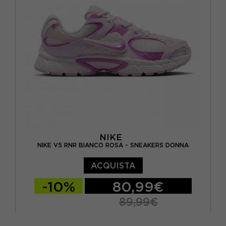
EUR 40 2/3 / UK 7
NIKE
NIKE V5 RNR BIANCO ROSA - SNEAKERS DONNA
ACQUISTA
-10%
80,99€
89,99€
EUR 37,5 / US 6,5
EUR 38 / US 7