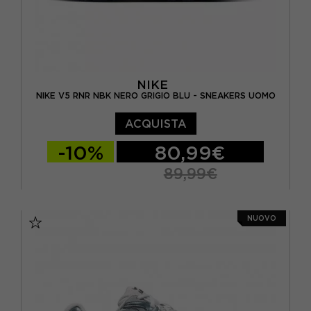
NIKE
NIKE V5 RNR NBK NERO GRIGIO BLU - SNEAKERS UOMO
ACQUISTA
-10%
80,99€
89,99€
EUR 40 / US 7
EUR 41 / US 8
NUOVO
EUR 42 / US 8,5
EUR 42,5 / US 9
EUR 43 / US 9.5
EUR 44 / US 10
EUR 44,5 / US 10,5
EUR 45 / US 11
EUR 46 / US 12