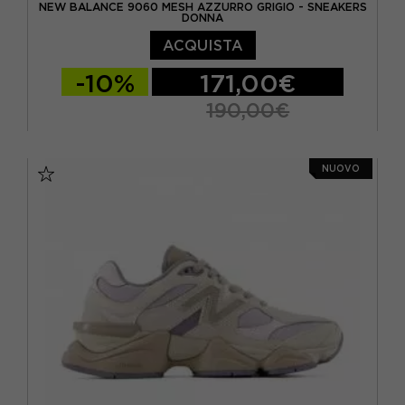
NEW BALANCE 9060 MESH AZZURRO GRIGIO - SNEAKERS
DONNA
ACQUISTA
-10%
171,00€
190,00€
EUR 34,5 / US 4,5
EUR 35 / US 5
NUOVO
EUR 36 / US 5.5
EUR 36.5 / US 6
EUR 37 / US 6.5
EUR 37.5 / US 7