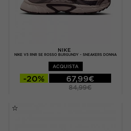
NIKE
NIKE V5 RNR SE ROSSO BURGUNDY - SNEAKERS DONNA
ACQUISTA
-20%
67,99€
84,99€
EUR 37,5 / US 6,5
EUR 38 / US 7
EUR 38,5 / US 7,5
EUR 39 / US 8
EUR 40 / US 8,5
EUR 40,5 / US 9