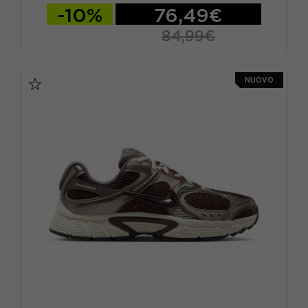
-10%
76,49€
84,99€
EUR 37,5 / US 6,5
EUR 38 / US 7
NUOVO
EUR 38,5 / US 7,5
EUR 39 / US 8
EUR 40 / US 8,5
EUR 40,5 / US 9