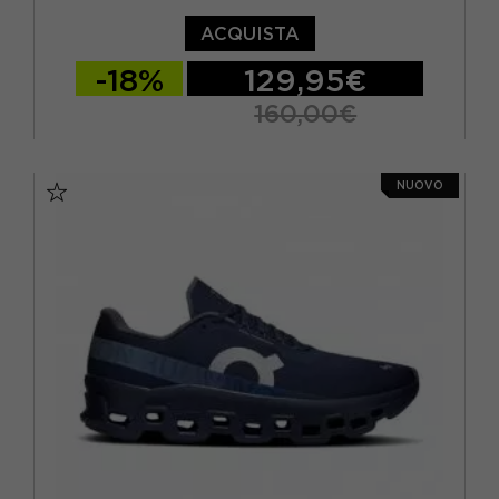
ACQUISTA
-18%
129,95€
160,00€
EUR 37 / US 6
EUR 37,5 / US 6,5
NUOVO
EUR 38 / US 7
EUR 38,5 / US 7,5
EUR 39 / US 8
EUR 40 / US 8,5
EUR 40,5 / US 9