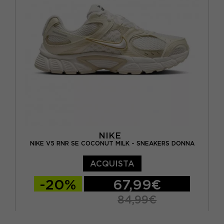
EUR 41 / US 9,5
NIKE
NIKE V5 RNR SE COCONUT MILK - SNEAKERS DONNA
ACQUISTA
-20%
67,99€
84,99€
EUR 37,5 / US 6,5
EUR 38 / US 7