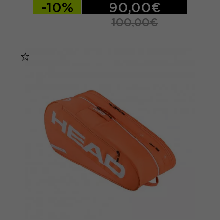
-10%
90,00€
100,00€
TU