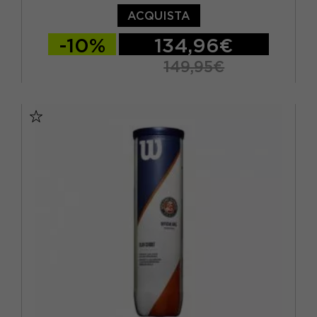
ACQUISTA
-10%
134,96€
149,95€
TU