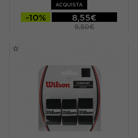
ACQUISTA
-10%
8,55€
9,50€
TU