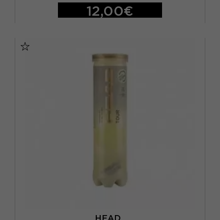
ORO
(2)
12,00€
ROSA
(1)
TU
ROSSO
(5)
VERDE
(2)
HEAD