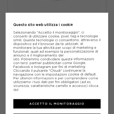
WILSON
WILSON TUBO PALLINE DA TENNIS RG CLAY COURT GIALLO
Questo sito web utilizza i cookie
ACQUISTA
Selezionando "Accetto il monitoraggio", ci
consenti di utilizzare cookie, pixel, tag e tecnologie
10,50€
simili. Queste tecnologie ci consentono, attraverso il
dispositivo ed il browser da te utilizzati, di
monitorare la tua attività per scopi di marketing e
funzionali, quali ad esempio la personalizzazione di
TU
annunci e il miglioramento del
sito. Potremmo condividere queste informazioni
con terzi: partner pubblicitari come Google,
Facebook e Instagram per fini di marketing.
Cliccando il pulsante "Chiudi" continuerai la
navigazione con le impostazioni cookie di default.
Per ulteriori informazioni e per comprendere come
utilizziamo i tuoi dati per fini obbligatori (ad es.
sicurezza, caratteristiche carrello e accesso)
clicca
qui
ACCETTO IL MONITORAGGIO