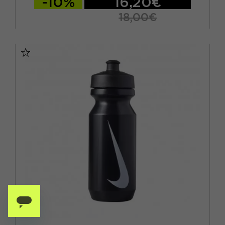
-10%
16,20€
18,00€
TU