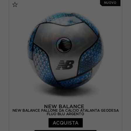
6/12 MESI
(6)
NUOVO
7
(25)
7,5
(2)
7/8 ANNI
(1)
8
(13)
9
(14)
9 ANNI
(1)
9-12A
(3)
L
(60)
L 39/42
(3)
NEW BALANCE
NEW BALANCE PALLONE DA CALCIO ATALANTA GEODESA
FLUO BLU ARGENTO
L/XL
(9)
ACQUISTA
M
(63)