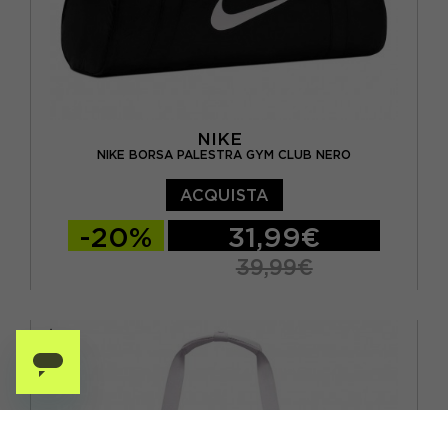
NIKE
NIKE BORSA PALESTRA GYM CLUB NERO
ACQUISTA
-20%
31,99€
39,99€
TU