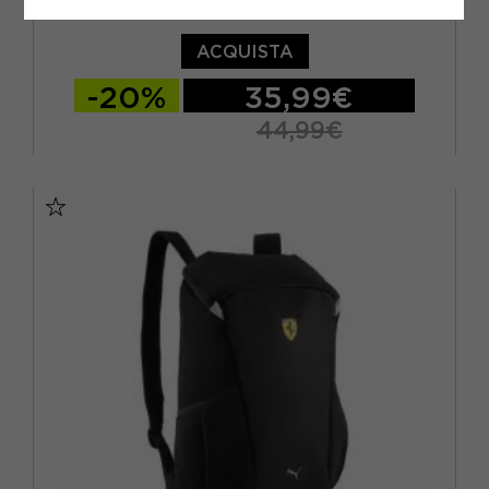
NIKE BORSA BRASILIA M 60L NERO
ACQUISTA
-20%
35,99€
44,99€
TU