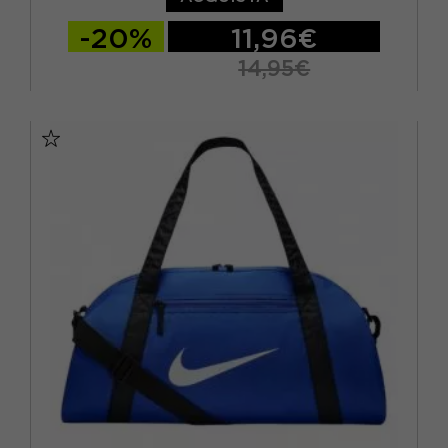
-20%
11,96€
14,95€
TU