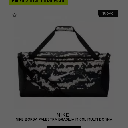
Pantaloni lunghi palestra
BEIGE
(1)
NUOVO
BLU
(4)
FUXIA
(1)
GRIGIO
(7)
MULTICOLORE
(1)
NERO
(23)
ORO
(1)
ROSA
(3)
ROSSO
(4)
VERDE
(2)
NIKE
NIKE BORSA PALESTRA BRASILIA M 60L MULTI DONNA