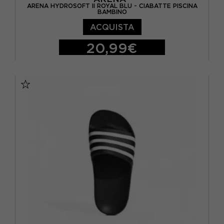
ARENA HYDROSOFT II ROYAL BLU - CIABATTE PISCINA
BAMBINO
ACQUISTA
20,99€
36
EUR 30
EUR 31
EUR 32
EUR 33
EUR 34
EUR 35