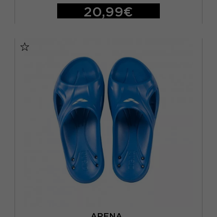
20,99€
29
36
37
EUR 30
EUR 31
EUR 32
EUR 33
EUR 34
EUR 35
ARENA