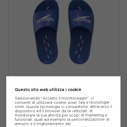
EUR 35,5
SPEEDO
Questo sito web utilizza i cookie
SPEEDO BLU - CIABATTE PISCINA BAMBINO
Selezionando "Accetto il monitoraggio", ci
ACQUISTA
consenti di utilizzare cookie, pixel, tag e tecnologie
simili. Queste tecnologie ci consentono, attraverso il
dispositivo ed il browser da te utilizzati, di
22,00€
monitorare la tua attività per scopi di marketing e
funzionali, quali ad esempio la personalizzazione di
annunci e il miglioramento del
37
38
EUR 28
EUR 29,5