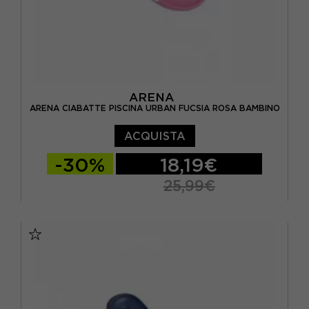
ARENA
ARENA CIABATTE PISCINA URBAN FUCSIA ROSA BAMBINO
ACQUISTA
-30%
18,19€
25,99€
EUR 30
EUR 31
EUR 32
EUR 33
EUR 34
EUR 35