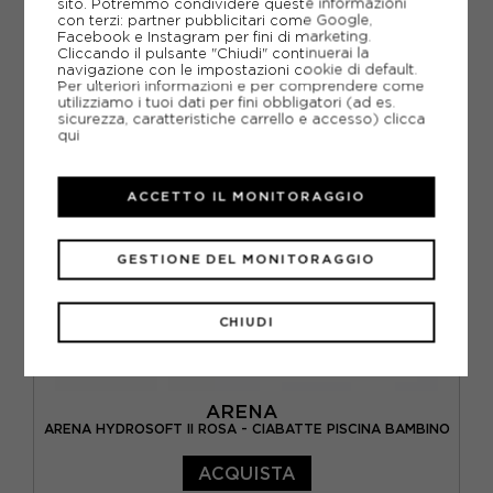
sito. Potremmo condividere queste informazioni
con terzi: partner pubblicitari come Google,
Facebook e Instagram per fini di marketing.
EUR 31
EUR 32
EUR 33
EUR 34,5
Cliccando il pulsante "Chiudi" continuerai la
navigazione con le impostazioni cookie di default.
EUR 35,5
Per ulteriori informazioni e per comprendere come
utilizziamo i tuoi dati per fini obbligatori (ad es.
sicurezza, caratteristiche carrello e accesso)
clicca
qui
ACCETTO IL MONITORAGGIO
GESTIONE DEL MONITORAGGIO
CHIUDI
ARENA
ARENA HYDROSOFT II ROSA - CIABATTE PISCINA BAMBINO
ACQUISTA