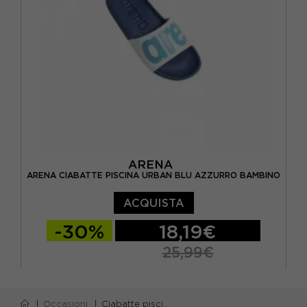
ARENA
ARENA CIABATTE PISCINA URBAN BLU AZZURRO BAMBINO
ACQUISTA
-30%
18,19€
25,99€
EUR 30
EUR 31
EUR 32
EUR 33
Occasioni
Ciabatte piscina bambino
EUR 34
EUR 35