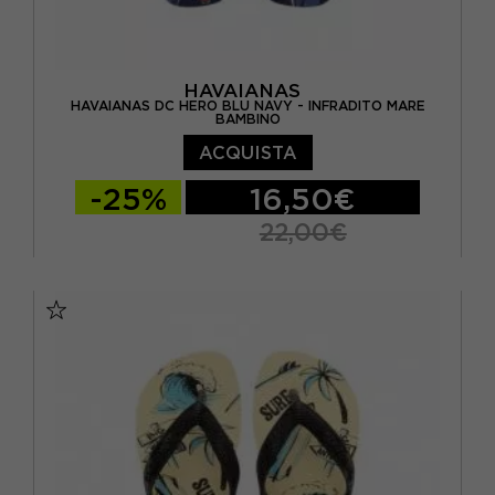
HAVAIANAS
HAVAIANAS DC HERO BLU NAVY - INFRADITO MARE
BAMBINO
ACQUISTA
-25%
16,50€
22,00€
BRASIL 27/28 - EUR 29/30
BRASIL 29/30 - EUR 31/32
BRASIL 31/32 - EUR 33/34
BRASIL 33/34 - EUR 35/36
BRASIL 35/36 - EUR 37/38