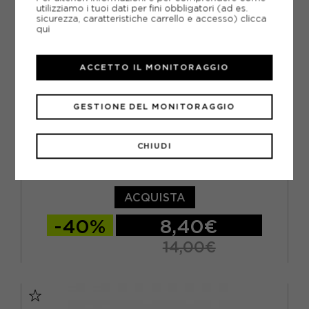
BRASIL 35/36 - EUR 37/38
utilizziamo i tuoi dati per fini obbligatori (ad es.
sicurezza, caratteristiche carrello e accesso)
clicca
qui
ACCETTO IL MONITORAGGIO
GESTIONE DEL MONITORAGGIO
CHIUDI
HAVAIANAS
HAVAIANAS INFRADITO MARE ATHLETIC GIALLO BAMBINO
ACQUISTA
-40%
8,40€
14,00€
BRASIL 27/28 - EUR 29/30
BRASIL 29/30 - EUR 31/32