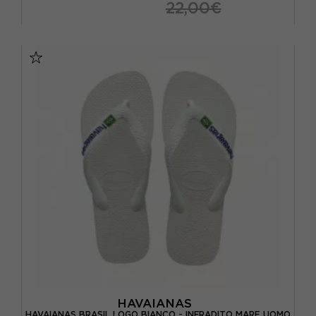
22,00€
BRASIL 27/28 - EUR 29/30
BRASIL 29/30 - EUR 31/32
BRASIL 31/32 - EUR 33/34
BRASIL 33/34 - EUR 35/36
BRASIL 35/36 - EUR 37/38
HAVAIANAS
HAVAIANAS BRASIL LOGO BIANCO - INFRADITO MARE UOMO