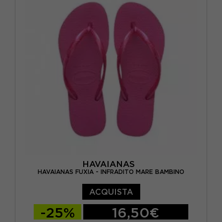
BRASIL 31/32 - EUR 33/34
BRASIL 33/34 - EUR 35/36
BRASIL 35/36 - EUR 37/38
HAVAIANAS
HAVAIANAS FUXIA - INFRADITO MARE BAMBINO
ACQUISTA
-25%
16,50€