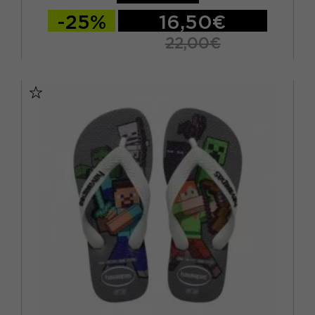
-25%
16,50€
22,00€
BRASIL 27/28 - EUR 29/30
BRASIL 29/30 - EUR 31/32
BRASIL 31/32 - EUR 33/34
BRASIL 33/34 - EUR 35/36
BRASIL 35/36 - EUR 37/38