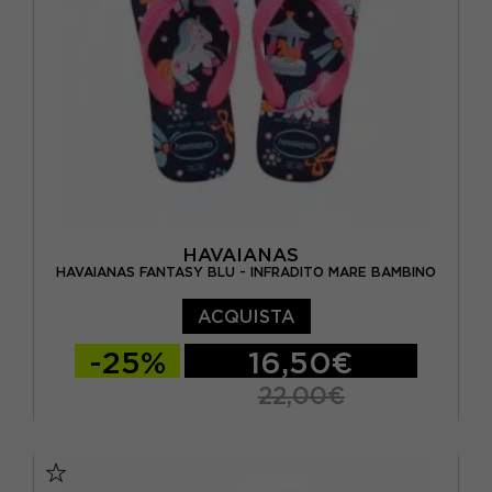
BRASIL 35/36 - EUR 37/38
HAVAIANAS
HAVAIANAS FANTASY BLU - INFRADITO MARE BAMBINO
ACQUISTA
-25%
16,50€
22,00€
BRASIL 27/28 - EUR 29/30
BRASIL 29/30 - EUR 31/32