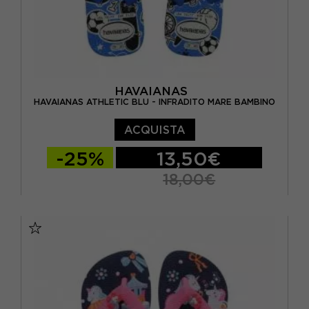
HAVAIANAS
HAVAIANAS ATHLETIC BLU - INFRADITO MARE BAMBINO
ACQUISTA
-25%
13,50€
18,00€
BRASIL 27/28 - EUR 29/30
BRASIL 29/30 - EUR 31/32
BRASIL 31/32 - EUR 33/34
BRASIL 33/34 - EUR 35/36