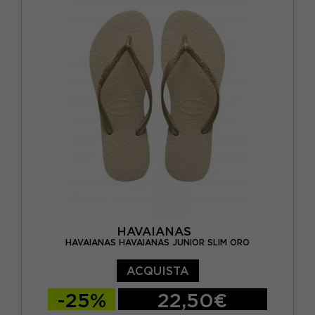
BRASIL 31/32 - EUR 33/34
BRASIL 33/34 - EUR 35/36
BRASIL 35/36 - EUR 37/38
BRASIL 37/38 - EUR 39/40
BRASIL 39/40 - EUR 41/42
HAVAIANAS
HAVAIANAS HAVAIANAS JUNIOR SLIM ORO
ACQUISTA
-25%
22,50€