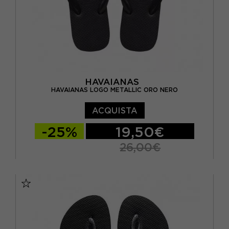
BRASIL 35/36 - EUR 37/38
BRASIL 39/40 - EUR 41/42
BRASIL 41/42 - EUR 43/44
BRASIL 43/44 - EUR 45/46
HAVAIANAS
BRASIL 45/46 - EUR 47/48
HAVAIANAS LOGO METALLIC ORO NERO
ACQUISTA
-25%
19,50€
26,00€
BRASIL 33/34 - EUR 35/36
BRASIL 35/36 - EUR 37/38
BRASIL 37/38 - EUR 39/40
BRASIL 39/40 - EUR 41/42