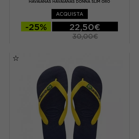
HAVAIANAS HAVAIANAS DONNA SLIM ORO
ACQUISTA
-25%
22,50€
30,00€
BRASIL 27/28 - EUR 29/30
BRASIL 29/30 - EUR 31/32
BRASIL 31/32 - EUR 33/34
BRASIL 35/36 - EUR 37/38
BRASIL 37/38 - EUR 39/40
BRASIL 39/40 - EUR 41/42
BRASIL 41/42 - EUR 43/44