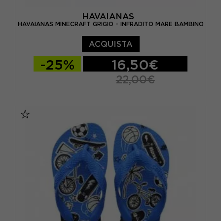
HAVAIANAS
HAVAIANAS MINECRAFT GRIGIO - INFRADITO MARE BAMBINO
ACQUISTA
-25%
16,50€
22,00€
BRASIL 27/28 - EUR 29/30
BRASIL 29/30 - EUR 31/32
BRASIL 31/32 - EUR 33/34
BRASIL 33/34 - EUR 35/36
BRASIL 35/36 - EUR 37/38