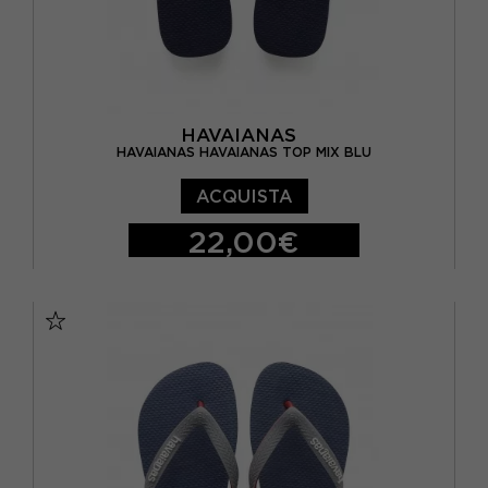
HAVAIANAS
HAVAIANAS HAVAIANAS TOP MIX BLU
ACQUISTA
22,00€
BRASIL 27/28 - EUR 29/30
BRASIL 29/30 - EUR 31/32
BRASIL 31/32 - EUR 33/34
BRASIL 33/34 - EUR 35/36
BRASIL 35/36 - EUR 37/38