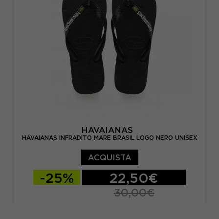
BRASIL 33/34 - EUR 35/36
BRASIL 35/36 - EUR 37/38
BRASIL 39/40 - EUR 41/42
BRASIL 41/42 - EUR 43/44
BRASIL 43/44 - EUR 45/46
BRASIL 45/46 - EUR 47/48
HAVAIANAS
HAVAIANAS INFRADITO MARE BRASIL LOGO NERO UNISEX
ACQUISTA
-25%
22,50€
30,00€
BRASIL 27/28 - EUR 29/30