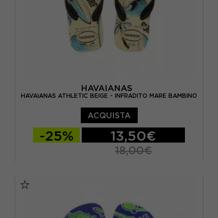
HAVAIANAS
HAVAIANAS ATHLETIC BEIGE - INFRADITO MARE BAMBINO
ACQUISTA
-25%
13,50€
18,00€
BRASIL 27/28 - EUR 29/30
BRASIL 29/30 - EUR 31/32
BRASIL 31/32 - EUR 33/34