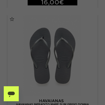
16,00€
BRASIL 23/24 - EUR 25/26
BRASIL 25/26 - EUR 27/28
BRASIL 27/28 - EUR 29/30
BRASIL 29/30 - EUR 31/32
BRASIL 31/32 - EUR 33/34
BRASIL 33/34 - EUR 35/36
BRASIL 35/36 - EUR 37/38
HAVAIANAS
HAVAIANAS INFRADITO MARE SLIM GRIGIO DONNA