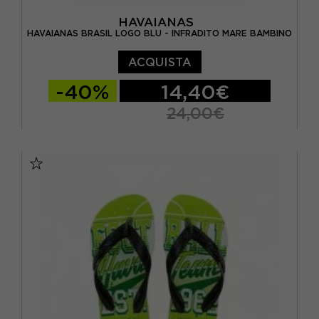
HAVAIANAS
HAVAIANAS BRASIL LOGO BLU - INFRADITO MARE BAMBINO
ACQUISTA
-40%
14,40€
24,00€
BRASIL 23/24 - EUR 25/26
BRASIL 25/26 - EUR 27/28
BRASIL 27/28 - EUR 29/30
BRASIL 29/30 - EUR 31/32
BRASIL 31/32 - EUR 33/34
BRASIL 33/34 - EUR 35/36