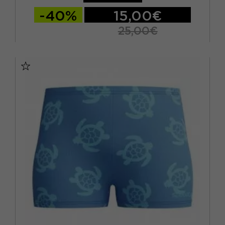
18 MESI
(3)
-40%
15,00€
2 ANNI
(5)
25,00€
3 ANNI
(2)
11/12 ANNI
13/14 ANNI
15-16 A
4 ANNI
(8)
5-6 ANNI
7-8 ANNI
9-10 ANNI
5 ANNI
(2)
5/6 ANNI
(2)
6 ANNI
(6)
6 MESI
(4)
6/7 ANNI
(14)
7/8 ANNI
(4)
8 ANNI
(18)
9 ANNI
(6)