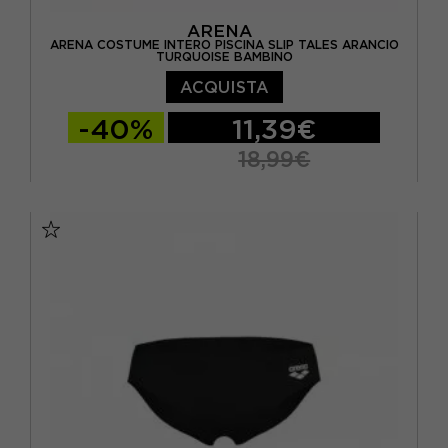
ARENA
ARENA COSTUME INTERO PISCINA SLIP TALES ARANCIO
TURQUOISE BAMBINO
ACQUISTA
-40%
11,39€
18,99€
10-11 ANNI
12-13 ANNI
14-15 ANNI
6-7 ANNI
8-9 ANNI