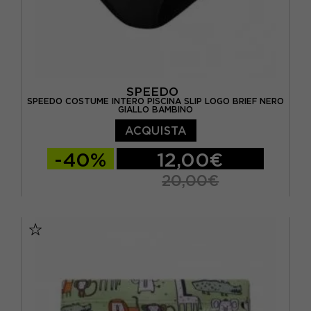
SPEEDO
SPEEDO COSTUME INTERO PISCINA SLIP LOGO BRIEF NERO
GIALLO BAMBINO
ACQUISTA
-40%
12,00€
20,00€
11/12 ANNI
13/14 ANNI
15-16 A
7-8 ANNI
9-10 ANNI