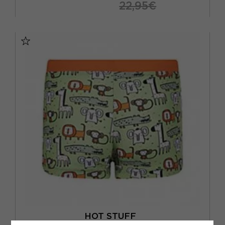
22,95€
10 ANNI
12 ANNI
14 ANNI
4 ANNI
6 ANNI
8 ANNI
HOT STUFF
HOT STUFF COSTUME PARIGAMBA NEONATO WILD VERDE