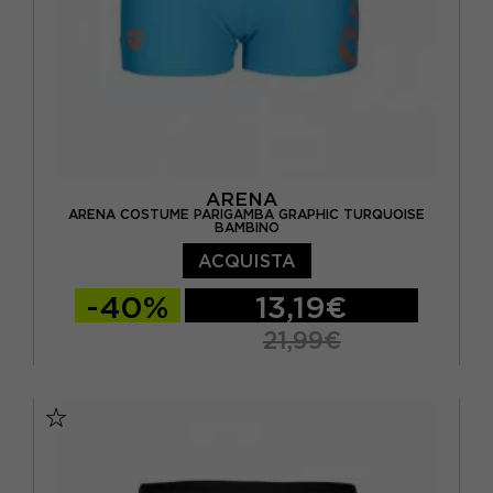
ARENA
ARENA COSTUME PARIGAMBA GRAPHIC TURQUOISE
BAMBINO
ACQUISTA
-40%
13,19€
21,99€
10-11 ANNI
12-13 ANNI
14-15 ANNI
6-7 ANNI
8-9 ANNI