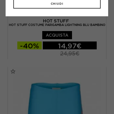
CHIUDI
HOT STUFF
HOT STUFF COSTUME PARIGAMBA LIGHTNING BLU BAMBINO
ACQUISTA
-40%
14,97€
24,95€
10 ANNI
12 ANNI
14 ANNI
4 ANNI
6 ANNI
8 ANNI