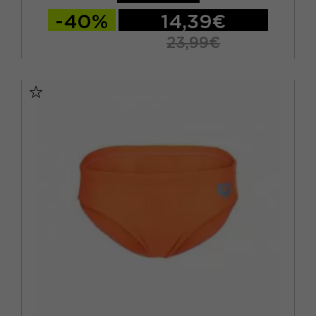
-40%
14,39€
23,99€
10-11 ANNI
12-13 ANNI
14-15 ANNI
6-7 ANNI
8-9 ANNI