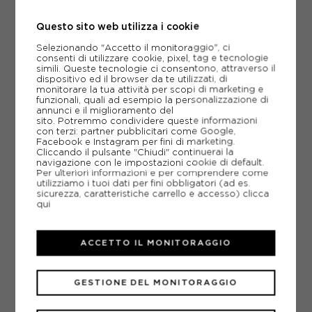
ARANCIO BAMBINO
Questo sito web utilizza i cookie
ACQUISTA
Selezionando "Accetto il monitoraggio", ci
-40%
13,77€
consenti di utilizzare cookie, pixel, tag e tecnologie
simili. Queste tecnologie ci consentono, attraverso il
22,95€
dispositivo ed il browser da te utilizzati, di
monitorare la tua attività per scopi di marketing e
funzionali, quali ad esempio la personalizzazione di
2 ANNI
4 ANNI
6 ANNI
annunci e il miglioramento del
sito. Potremmo condividere queste informazioni
con terzi: partner pubblicitari come Google,
Facebook e Instagram per fini di marketing.
Cliccando il pulsante "Chiudi" continuerai la
navigazione con le impostazioni cookie di default.
Per ulteriori informazioni e per comprendere come
utilizziamo i tuoi dati per fini obbligatori (ad es.
sicurezza, caratteristiche carrello e accesso)
clicca
qui
ACCETTO IL MONITORAGGIO
GESTIONE DEL MONITORAGGIO