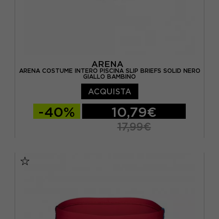
ARENA
ARENA COSTUME INTERO PISCINA SLIP BRIEFS SOLID NERO
GIALLO BAMBINO
ACQUISTA
-40%
10,79€
17,99€
10-11 ANNI
12-13 ANNI
14-15 ANNI
6-7 ANNI
8-9 ANNI