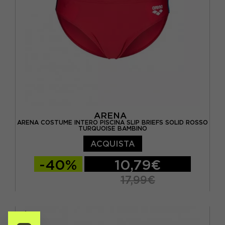
ARENA
ARENA COSTUME INTERO PISCINA SLIP BRIEFS SOLID ROSSO
TURQUOISE BAMBINO
ACQUISTA
-40%
10,79€
17,99€
10-11 ANNI
12-13 ANNI
14-15 ANNI
6-7 ANNI
8-9 ANNI