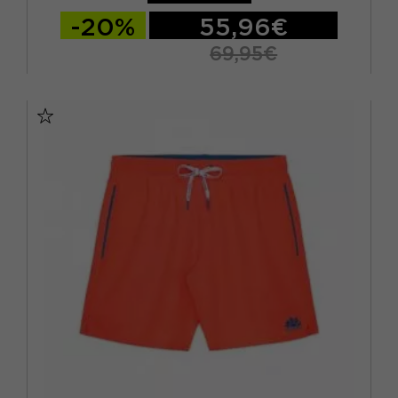
-20%
55,96€
69,95€
S
M
L
XL