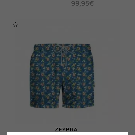
99,95€
46
48
50
52
ZEYBRA
ZEYBRA COSTUME BOXER FANTASIA COCKTAIL AZZURRO