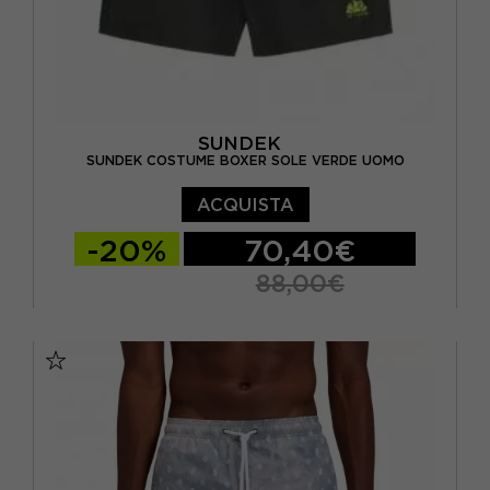
SUNDEK
SUNDEK COSTUME BOXER SOLE VERDE UOMO
ACQUISTA
-20%
70,40€
88,00€
XS
S
M
L
XL