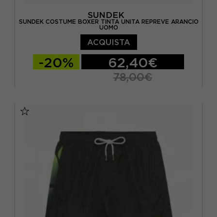
SUNDEK
SUNDEK COSTUME BOXER TINTA UNITA REPREVE ARANCIO
UOMO
ACQUISTA
-20%
62,40€
78,00€
S
M
L
XL