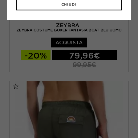
CHIUDI
ZEYBRA
ZEYBRA COSTUME BOXER FANTASIA BOAT BLU UOMO
ACQUISTA
-20%
79,96€
99,95€
46
48
50
52