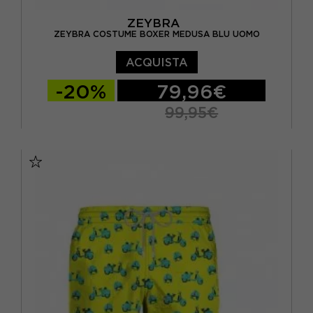
ZEYBRA
7/8 ANNI
(5)
ZEYBRA COSTUME BOXER MEDUSA BLU UOMO
8 ANNI
(16)
ACQUISTA
9/10 ANNI
(5)
-20%
79,96€
L
(84)
99,95€
M
(81)
46
48
50
52
S
(90)
XL
(79)
XS
(7)
XXL
(4)