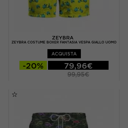
ZEYBRA
ZEYBRA COSTUME BOXER FANTASIA VESPA GIALLO UOMO
ACQUISTA
-20%
79,96€
99,95€
46
48
50
52