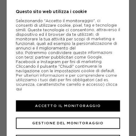
UOMO
Questo sito web utilizza i cookie
ACQUISTA
Selezionando "Accetto il monitoraggio", ci
-20%
79,96€
consenti di utilizzare cookie, pixel, tag e tecnologie
simili. Queste tecnologie ci consentono, attraverso il
99,95€
dispositivo ed il browser da te utilizzati, di
monitorare la tua attività per scopi di marketing e
funzionali, quali ad esempio la personalizzazione di
46
48
50
52
annunci e il miglioramento del
sito. Potremmo condividere queste informazioni
con terzi: partner pubblicitari come Google,
Facebook e Instagram per fini di marketing.
Cliccando il pulsante "Chiudi" continuerai la
navigazione con le impostazioni cookie di default.
Per ulteriori informazioni e per comprendere come
utilizziamo i tuoi dati per fini obbligatori (ad es.
sicurezza, caratteristiche carrello e accesso)
clicca
qui
ACCETTO IL MONITORAGGIO
GESTIONE DEL MONITORAGGIO