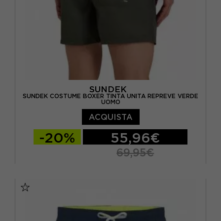
SUNDEK
SUNDEK COSTUME BOXER TINTA UNITA REPREVE VERDE
UOMO
ACQUISTA
-20%
55,96€
69,95€
S
M
L
XL