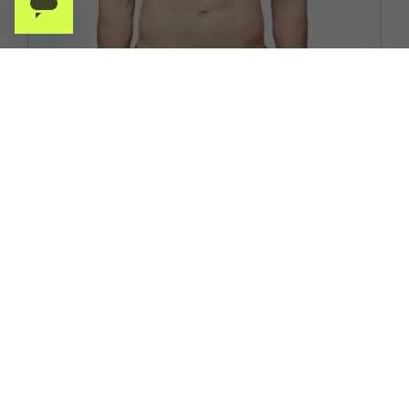
SUNDEK
SUNDEK COSTUME BOXER ELASTICO PORTALOGO NERO
UOMO
ACQUISTA
-20%
62,40€