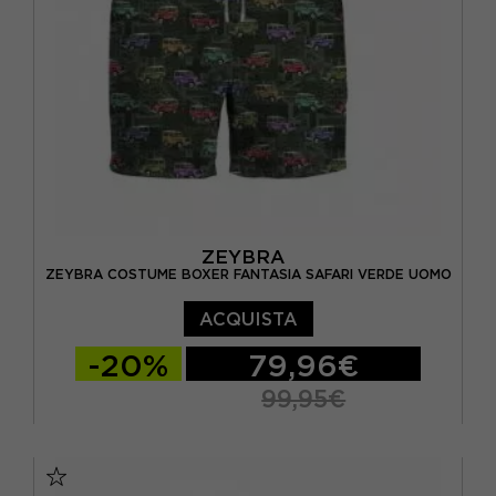
ZEYBRA
ZEYBRA COSTUME BOXER FANTASIA SAFARI VERDE UOMO
ACQUISTA
-20%
79,96€
99,95€
46
48
50
52