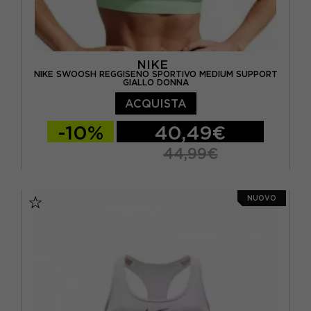
NIKE
NIKE SWOOSH REGGISENO SPORTIVO MEDIUM SUPPORT
GIALLO DONNA
ACQUISTA
-10%
40,49€
44,99€
XS
S
M
L
NUOVO