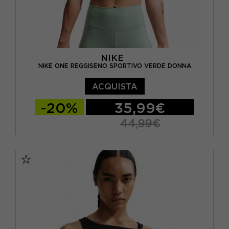
NIKE
NIKE ONE REGGISENO SPORTIVO VERDE DONNA
ACQUISTA
-20%
35,99€
44,99€
XS
S
M
L