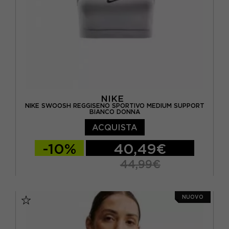
NIKE
NIKE SWOOSH REGGISENO SPORTIVO MEDIUM SUPPORT
BIANCO DONNA
ACQUISTA
-10%
40,49€
44,99€
XS
S
M
L
NUOVO