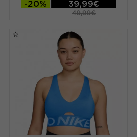
-20%
39,99€
49,99€
XS
S
M
L