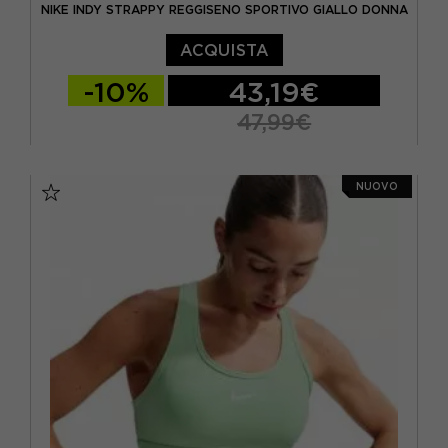
NIKE INDY STRAPPY REGGISENO SPORTIVO GIALLO DONNA
ACQUISTA
-10%
43,19€
47,99€
XS
S
M
L
NUOVO