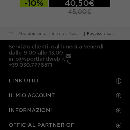
-10%
40,50€
45,00€
XS A-C
S A-C
M A-C
L A/C
Abbigliamento
Intimo e Accessori donna
Reggiseni sportivi
Servizio clienti: dal lunedì a venerdì
dalle 9:00 alle 13:00
info@sportlandweb.it
+39.030.7778571
LINK UTILI
IL MIO ACCOUNT
INFORMAZIONI
OFFICIAL PARTNER OF