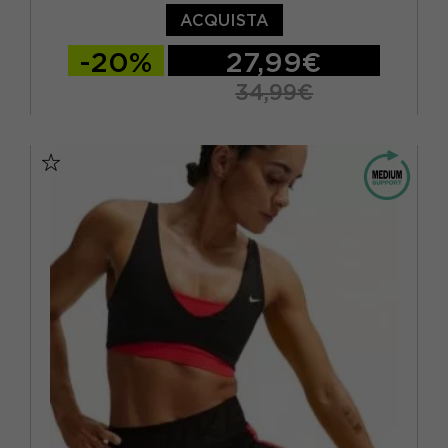
ACQUISTA
-20%
27,99€
34,99€
XS
S
M
L