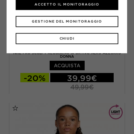
ACCETTO IL MONITORAGGIO
GESTIONE DEL MONITORAGGIO
CHIUDI
NIKE
NIKE PRO SCULPT REGGISENO SPORTIVO NERO AZZURRO
DONNA
ACQUISTA
-20%
39,99€
49,99€
XS
S
M
L