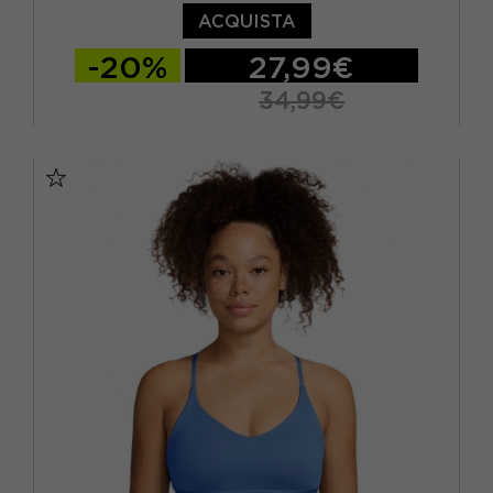
ACQUISTA
-20%
27,99€
34,99€
XS
S
M
L