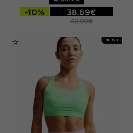
-10%
38,69€
42,99€
XS
S
M
L
NUOVO