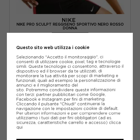
NIKE
NIKE PRO SCULPT REGGISENO SPORTIVO NERO ROSSO
DONNA
ACQUISTA
Questo sito web utilizza i cookie
-20%
39,99€
Selezionando "Accetto il monitoraggio", ci
49,99€
consenti di utilizzare cookie, pixel, tag e tecnologie
simili. Queste tecnologie ci consentono, attraverso il
dispositivo ed il browser da te utilizzati, di
XS
S
M
L
monitorare la tua attività per scopi di marketing e
funzionali, quali ad esempio la personalizzazione di
annunci e il miglioramento del
sito. Potremmo condividere queste informazioni
con terzi: partner pubblicitari come Google,
Facebook e Instagram per fini di marketing.
Cliccando il pulsante "Chiudi" continuerai la
navigazione con le impostazioni cookie di default.
Per ulteriori informazioni e per comprendere come
utilizziamo i tuoi dati per fini obbligatori (ad es.
sicurezza, caratteristiche carrello e accesso)
clicca
qui