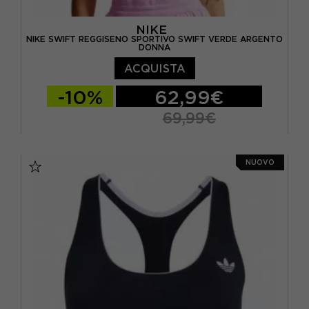
NIKE
NIKE SWIFT REGGISENO SPORTIVO SWIFT VERDE ARGENTO
DONNA
ACQUISTA
-10%
62,99€
69,99€
XS
S
M
L
NUOVO