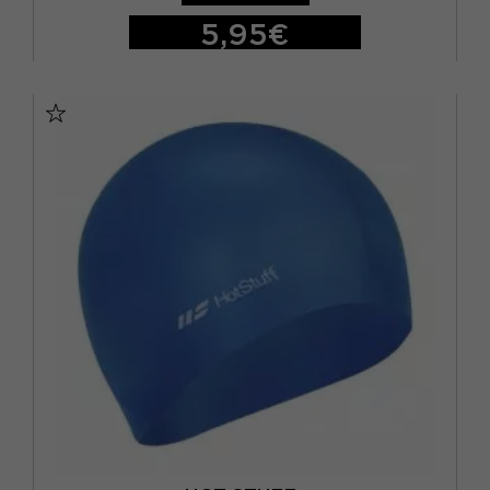
5,95€
TU