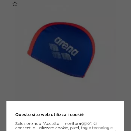
ARENA
ARENA CUFFIA PISCINA POLY II BLU ROSSO BAMBINO
Questo sito web utilizza i cookie
ACQUISTA
Selezionando "Accetto il monitoraggio", ci
consenti di utilizzare cookie, pixel, tag e tecnologie