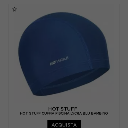
bambino
,...
BIANCO
(1)
BLU
(6)
FUXIA
(2)
ROSA
(4)
ROSSO
(2)
VIOLA
(1)
HOT STUFF
HOT STUFF CUFFIA PISCINA LYCRA BLU BAMBINO
ACQUISTA