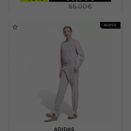
5/6 ANNI
(5)
65,00€
6/7 ANNI
(4)
11-12 ANNI
13-14 ANNI
15-16 A
7/8 ANNI
(10)
NUOVO
7-8 ANNI
9-10 ANNI
9 ANNI
(8)
L
(6)
M
(7)
S
(7)
XL
(6)
XS
(3)
ADIDAS