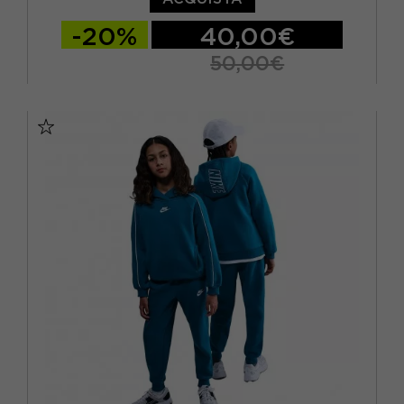
-20%
40,00€
50,00€
11-12 ANNI
13-14 ANNI
15-16 A
9-10 ANNI