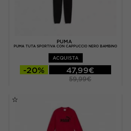
PUMA
PUMA TUTA SPORTIVA CON CAPPUCCIO NERO BAMBINO
ACQUISTA
-20%
47,99€
59,99€
128 CM
140 CM
152 CM
164 CM