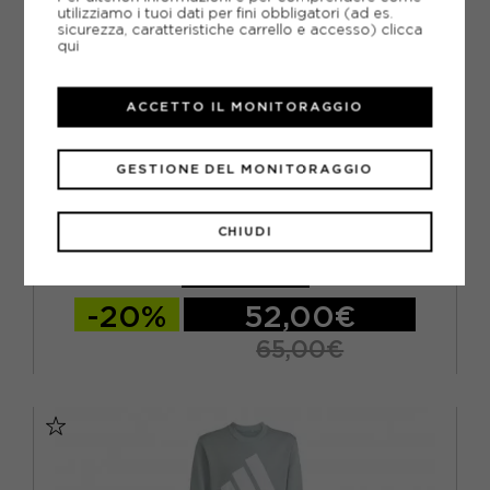
utilizziamo i tuoi dati per fini obbligatori (ad es.
sicurezza, caratteristiche carrello e accesso)
clicca
qui
ACCETTO IL MONITORAGGIO
GESTIONE DEL MONITORAGGIO
ADIDAS
ADIDAS TUTA SPORTIVA TRISTRIPE NERO BAMBINO
CHIUDI
ACQUISTA
-20%
52,00€
65,00€
11-12 ANNI
13-14 ANNI
15-16 A
9-10 ANNI