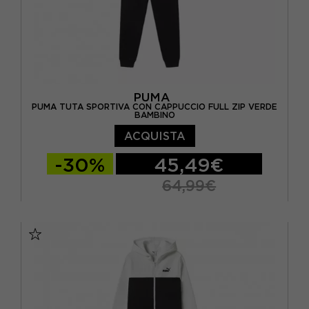
PUMA
PUMA TUTA SPORTIVA CON CAPPUCCIO FULL ZIP VERDE
BAMBINO
ACQUISTA
-30%
45,49€
64,99€
128 CM
140 CM
152 CM
164 CM