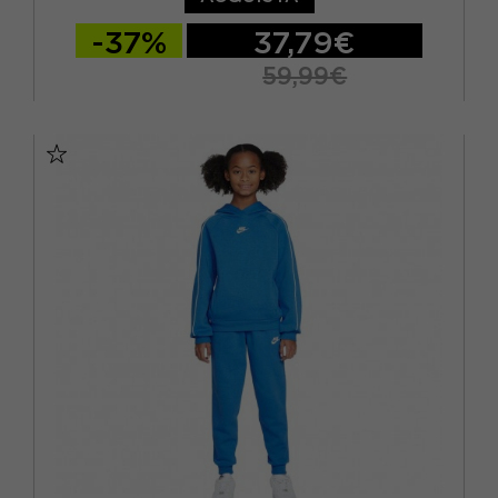
-37%
37,79€
59,99€
M
L
XL
S - RAGAZZO