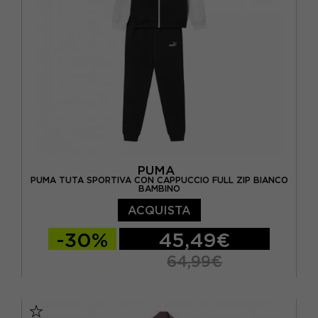
PUMA
PUMA TUTA SPORTIVA CON CAPPUCCIO FULL ZIP BIANCO
BAMBINO
ACQUISTA
-30%
45,49€
64,99€
128 CM
140 CM
152 CM
164 CM