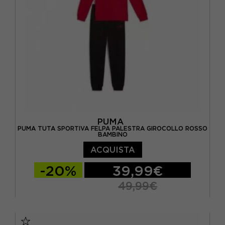
PUMA
PUMA TUTA SPORTIVA FELPA PALESTRA GIROCOLLO ROSSO
BAMBINO
ACQUISTA
-20%
39,99€
49,99€
128 CM
140 CM
152 CM
164 CM