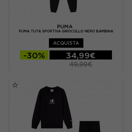
PUMA
PUMA TUTA SPORTIVA GIROCOLLO NERO BAMBINA
ACQUISTA
-30%
34,99€
49,99€
128 CM
140 CM
152 CM
164 CM