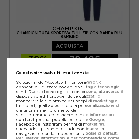
CHAMPION
CHAMPION TUTA SPORTIVA FULL ZIP CON BANDA BLU
BAMBINO
ACQUISTA
-30%
38,49€
54,99€
Questo sito web utilizza i cookie
S
M
L
XL
Selezionando "Accetto il monitoraggio", ci
consenti di utilizzare cookie, pixel, tag e tecnologie
simili. Queste tecnologie ci consentono, attraverso il
dispositivo ed il browser da te utilizzati, di
monitorare la tua attività per scopi di marketing e
funzionali, quali ad esempio la personalizzazione di
annunci e il miglioramento del
sito. Potremmo condividere queste informazioni
con terzi: partner pubblicitari come Google,
Facebook e Instagram per fini di marketing.
Cliccando il pulsante "Chiudi" continuerai la
navigazione con le impostazioni cookie di default.
Per ulteriori informazioni e per comprendere come