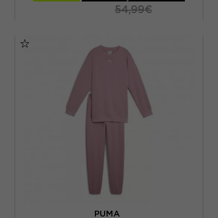
54,99€
128 CM
140 CM
152 CM
164 CM
PUMA