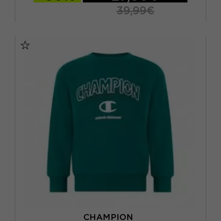
39,99€
XS
S
M
L
CHAMPION