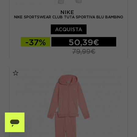
NIKE
NIKE SPORTSWEAR CLUB TUTA SPORTIVA BLU BAMBINO
ACQUISTA
-37%
50,39€
79,99€
M
L
XL
S - RAGAZZO