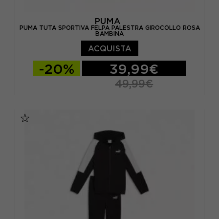
PUMA
PUMA TUTA SPORTIVA FELPA PALESTRA GIROCOLLO ROSA
BAMBINA
ACQUISTA
-20%
39,99€
49,99€
128 CM
140 CM
152 CM
164 CM