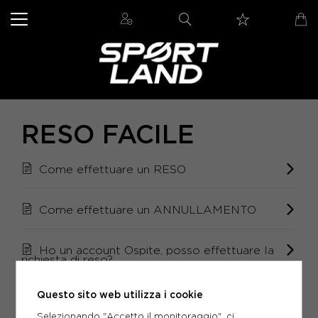
RESO FACILE
Come effettuare un RESO
Come effettuare un ANNULLAMENTO
Ho un account Ospite, posso effettuare la
richiesta di reso?
Questo sito web utilizza i cookie
Quali prodotti non possono essere resi?
Selezionando "Accetto il monitoraggio", ci