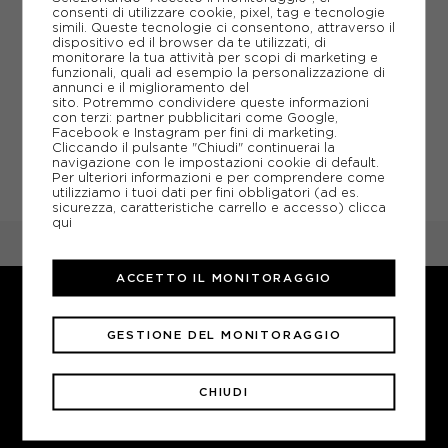
consenti di utilizzare cookie, pixel, tag e tecnologie
simili. Queste tecnologie ci consentono, attraverso il
Ho effettuato un reso, quando verrò
dispositivo ed il browser da te utilizzati, di
rimborsato?
monitorare la tua attività per scopi di marketing e
funzionali, quali ad esempio la personalizzazione di
annunci e il miglioramento del
Richiesta reso prodotti ingombranti
sito. Potremmo condividere queste informazioni
con terzi: partner pubblicitari come Google,
Facebook e Instagram per fini di marketing.
Cliccando il pulsante "Chiudi" continuerai la
Come annullare la richiesta di reso
navigazione con le impostazioni cookie di default.
Per ulteriori informazioni e per comprendere come
utilizziamo i tuoi dati per fini obbligatori (ad es.
sicurezza, caratteristiche carrello e accesso)
clicca
qui
FAQ
Reso facile
ACCETTO IL MONITORAGGIO
Servizio clienti: dal lunedì a venerdì
dalle 9:00 alle 13:00
info@sportlandweb.it
GESTIONE DEL MONITORAGGIO
+39.030.7778571
CHIUDI
LINK UTILI