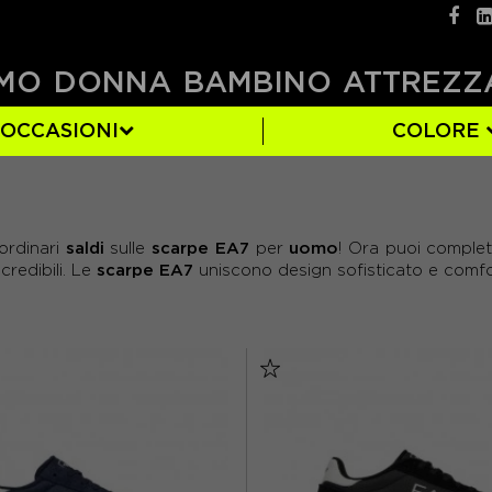
MO
DONNA
BAMBINO
ATTREZZ
OCCASIONI
COLORE
GRIGIO
EUR 42
(5)
(1)
EUR 46
(6)
saldi
scarpe EA7
uomo
ordinari
sulle
per
! Ora puoi complet
scarpe EA7
credibili. Le
uniscono design sofisticato e comfort