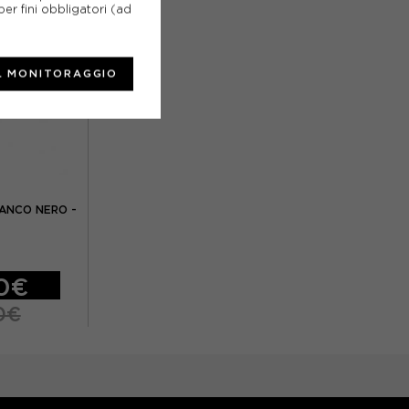
9
EUR 42 2/3 / US 9
er fini obbligatori (ad
5
EUR 43 1/3 / US 9.5
L MONITORAGGIO
EUR 44 / US 10
.5
EUR 44 2/3 / US 10.5
6 / US 11.5
EUR 45 1/3 / US 11
EUR 46 / US 11.5
IANCO NERO -
50€
0€
5