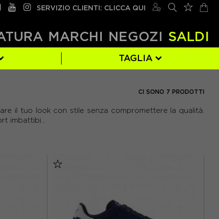
SERVIZIO CLIENTI: CLICCA QUI
ATURA
MARCHI
NEGOZI
SALDI
TAGLIA
NERO
EUR 43
(3)
(7)
CI SONO 7 PRODOTTI
are il tuo look con stile senza compromettere la qualità.
 imbattibi...