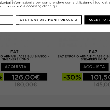
EUR 42 2/3 / US 9
EUR 42 2/3 / US 
ulteriori informazioni e per comprendere come utilizziamo i tuoi dati p
ristiche carrello e accesso)
clicca qui
EUR 43 1/3 / US 9.5
EUR 43 1/3 / US 9.
GESTIONE DEL MONITORAGGIO
ACCETTO I
EUR 44 / US 10
EUR 44 / US 10
UR 44 2/3 / US 10.5
EUR 44 2/3 / US 10
/ US 11
EUR 46 / US 11.5
EUR 45 1/3 / US 11
EUR 4
EA7
EA7
IO ARMANI LACES BLU BIANCO -
EA7 EMPORIO ARMANI CLASSIC B
SNEAKERS UOMO
SNEAKERS UOMO
ACQUISTA
ACQUISTA
%
126,00€
-30%
101,
180,00€
145,0
EUR 40 / US 7
EUR 40 / US 7
UR 40 2/3 / US 7.5
EUR 40 2/3 / US 7.