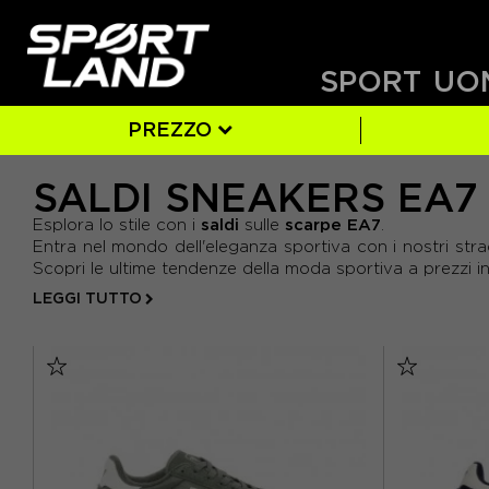
SPORT
UO
PREZZO
SALDI SNEAKERS EA7
UOMO
SI
BIANCO
EUR 40
(7)
(7)
(4)
(6)
BLU
EUR 41
(3)
(5)
- DA 89 € A 111 €
saldi
scarpe EA7
Esplora lo stile con i
sulle
.
- DA 111 € A 134 €
VERDE
EUR 44
(1)
(6)
EUR 45
(5)
Entra nel mondo dell'eleganza sportiva con i nostri stra
- DA 134 € A 157 €
Scopri le ultime tendenze della moda sportiva a prezzi in
LEGGI TUTTO
- DA 157 € A 180 €