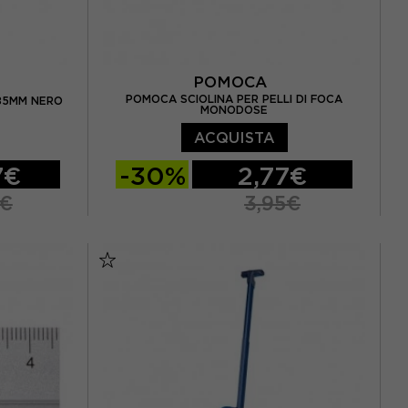
POMOCA
POMOCA SCIOLINA PER PELLI DI FOCA
85MM NERO
MONODOSE
ACQUISTA
7€
-30%
2,77€
5€
3,95€
TU