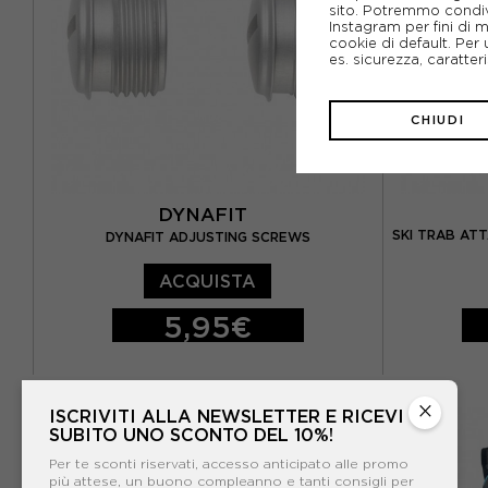
sito. Potremmo condiv
Instagram per fini di 
cookie di default. Per 
es. sicurezza, caratte
CHIUDI
DYNAFIT
SKI TRAB ATT
DYNAFIT ADJUSTING SCREWS
ACQUISTA
5,95€
TU
DIN 7-9
×
ISCRIVITI ALLA NEWSLETTER E RICEVI
SUBITO UNO SCONTO DEL 10%!
Per te sconti riservati, accesso anticipato alle promo
più attese, un buono compleanno e tanti consigli per