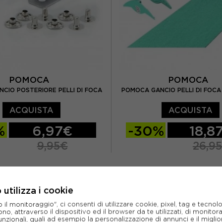
POMOCA
POMOCA
CIO POSTERIORE PELLI DI FOCA
POMOCA GANCIO PELLI DI FOCA
ACQUISTA
ACQUISTA
%
6,97€
-30%
18,8
9,95€
26,9
TU
utilizza i cookie
l monitoraggio", ci consenti di utilizzare cookie, pixel, tag e tecnolo
o, attraverso il dispositivo ed il browser da te utilizzati, di monitorar
unzionali, quali ad esempio la personalizzazione di annunci e il migl