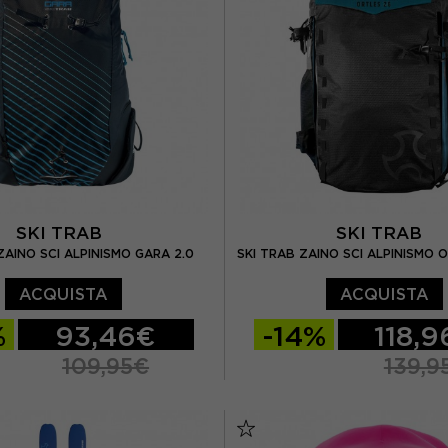
SKI TRAB
SKI TRAB
ZAINO SCI ALPINISMO GARA 2.0
SKI TRAB ZAINO SCI ALPINISMO O
ACQUISTA
ACQUISTA
%
93,46€
-14%
118,
109,95€
139,9
TU