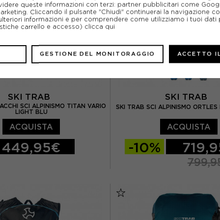
idere queste informazioni con terzi: partner pubblicitari come Goo
marketing. Cliccando il pulsante "Chiudi" continuerai la navigazione c
ulteriori informazioni e per comprendere come utilizziamo i tuoi dati p
ristiche carrello e accesso)
clicca qui
GESTIONE DEL MONITORAGGIO
ACCETTO I
SKI TRAB
SKI TRAB
ACCHI SCI ALPINISMO TITAN VARIO
SKI TRAB SCI ALPINISMO ORTLES
LIGHT BLU
ACQUISTA
ACQUISTA
449,95€
-10%
719,
799,9
164 CM
171 CM
178