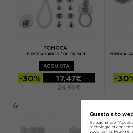
POMOCA
POMOCA GANCIO TOP FIX RACE
POMOCA GAN
ACQUISTA
-30%
17,47€
-30
24,95€
TU
TU
Questo sito web 
Selezionando "Accetto i
tecnologie ci consenton
scopi di marketing e f