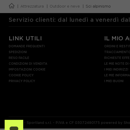
Attrezzatura
Outdoor e neve
Sci alpinismo
Servizio clienti: dal lunedì a venerdì da
LINK UTILI
IL MIO 
DOMANDE FREQUENTI
ORDINI E RESTI
SPEDIZIONI
TRACCIAMENTO
RESO FACILE
RICHIESTE EFF
CONDIZIONI DI VENDITA
LE MIE NOTE DI
IMPOSTAZIONI COOKIE
I MIEI INDIRIZZI
COOKIE POLICY
LE MIE INFORM
PRIVACY POLICY
I MIEI BUONI
© 2026 - Sportland s.r.l. - P.IVA e CF 03072480175 powered by Sh