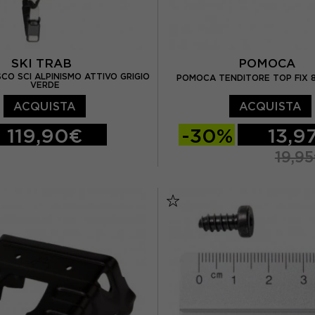
SKI TRAB
POMOCA
CO SCI ALPINISMO ATTIVO GRIGIO
POMOCA TENDITORE TOP FIX 
VERDE
ACQUISTA
ACQUISTA
119,90€
-30%
13,9
19,9
/XL
TU