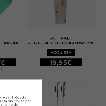
SKI TRAB
 CLICK LOCK
SKI TRAB COLLA PELLI DI FOCA SPRAY 75ML
ACQUISTA
7€
19,95€
5€
TU
gie simili. Queste
e la tua attività per
ioramento del