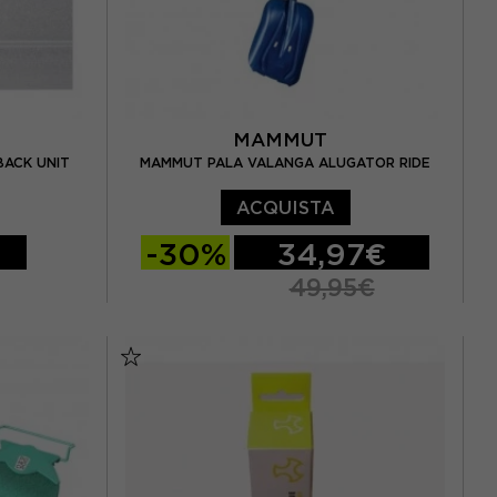
MAMMUT
BACK UNIT
MAMMUT PALA VALANGA ALUGATOR RIDE
ACQUISTA
-30%
34,97€
49,95€
TU