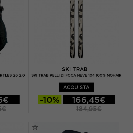
SKI TRAB
RTLES 26 2.0
SKI TRAB PELLI DI FOCA NEVE 104 100% MOHAIR
ACQUISTA
96€
-10%
166,45€
5€
184,95€
174 CM
181 CM