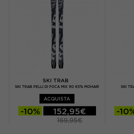
SKI TRAB
SKI TRAB PELLI DI FOCA MIX 90 65% MOHAIR
SKI TR
ACQUISTA
-10%
152,95€
-10
169,95€
164 CM
171 CM
178 CM
174 CM