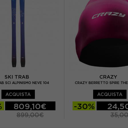
SKI TRAB
CRAZY
AB SCI ALPINISMO NEVE 104
CRAZY BERRETTO SPIRE TH
ACQUISTA
ACQUISTA
%
809,10€
-30%
24,5
899,00€
35,0
181 CM
M