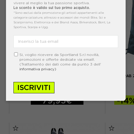
vivere al meglio la tua passione sportiva.
Lo sconto è valido sul tuo primo acquisto.
*Sono esclusi dalla promozione gli articoli appartenenti alle
categorie calzature, attrezzo e accessori dei mondi Bike, Sci e
Scialpinismo, Elettronica e dei Brand Assos, Birkenstock, Bont, La
Sportiva, Scarpa e Ugg.
Si, voglio ricevere da Sportland S.r.l novità,
promozioni e offerte dedicate via email!.
(Trattamento dei dati come da punto 3 dell'
SKI TRAB
informativa privacy)
SKI TRAB BASTONE GARA WC QC
SKI TRAB 
ISCRIVITI
ACQUISTA
79,95€
-14
120 CM
125 CM
130 CM
TU