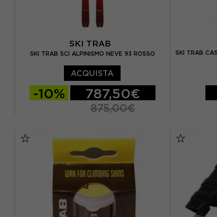
SKI TRAB
SKI TRAB CAS
SKI TRAB SCI ALPINISMO NEVE 93 ROSSO
ACQUISTA
-10%
787,50€
875,00€
S/M
L
174 CM