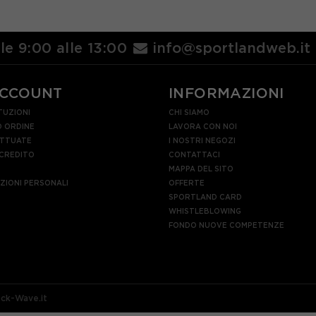
lle 9:00 alle 13:00
info@sportlandweb.it
ACCOUNT
INFORMAZIONI
TUZIONI
CHI SIAMO
 ORDINE
LAVORA CON NOI
ETTUATE
I NOSTRI NEGOZI
 CREDITO
CONTATTACI
MAPPA DEL SITO
AZIONI PERSONALI
OFFERTE
SPORTLAND CARD
WHISTLEBLOWING
FONDO NUOVE COMPETENZE
ock-Wave.it