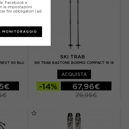
gle, Facebook e
on le impostazioni
er fini obbligatori (ad
L MONITORAGGIO
SKI TRAB
 NEXT 90 BLU
SKI TRAB BASTONE BORMIO COMPACT 16 14
ACQUISTA
95€
-14%
67,96€
5€
79,95€
 CM
TU