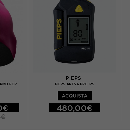
PIEPS
ERMO POP
PIEPS ARTVA PRO IPS
ACQUISTA
0€
480,00€
0€
TU