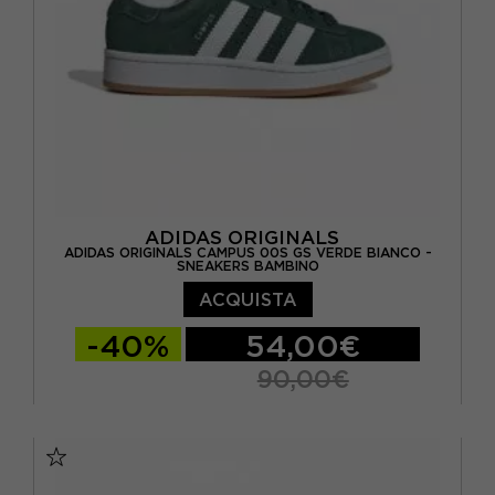
ADIDAS ORIGINALS
ADIDAS ORIGINALS CAMPUS 00S GS VERDE BIANCO -
SNEAKERS BAMBINO
ACQUISTA
-40%
54,00€
90,00€
EUR 36 / UK 3,5
EUR 36 2/3 / UK 4
EUR 37 1/3 / UK 4,5
EUR 38 / UK 5