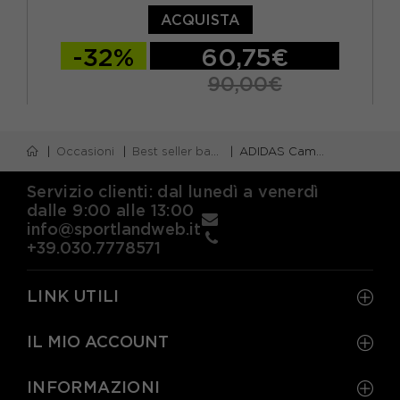
ACQUISTA
-32%
60,75€
90,00€
EUR 36 / UK 3,5
EUR 36 2/3 / UK 4
Occasioni
Best seller bambino
ADIDAS Campus bambino
EUR 37 1/3 / UK 4,5
EUR 38 / UK 5
EUR 38 2/3 / UK 5,5
Servizio clienti: dal lunedì a venerdì
dalle 9:00 alle 13:00
info@sportlandweb.it
+39.030.7778571
LINK UTILI
IL MIO ACCOUNT
INFORMAZIONI