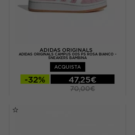
ADIDAS ORIGINALS
ADIDAS ORIGINALS CAMPUS 00S PS ROSA BIANCO -
SNEAKERS BAMBINA
ACQUISTA
-32%
47,25€
70,00€
EUR 28
EUR 29
EUR 30
EUR 31
EUR 32
EUR 33
EUR 34
EUR 35