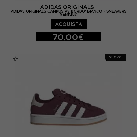
EUR 40
(2)
ADIDAS ORIGINALS
ADIDAS ORIGINALS CAMPUS PS BORDO' BIANCO - SNEAKERS
BAMBINO
ACQUISTA
70,00€
EUR 28
EUR 29
EUR 30
EUR 31
NUOVO
EUR 32
EUR 33
EUR 34
EUR 35