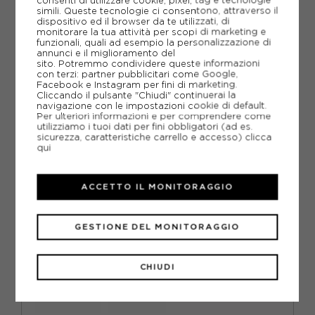
consenti di utilizzare cookie, pixel, tag e tecnologie
-46%
48,60€
simili. Queste tecnologie ci consentono, attraverso il
dispositivo ed il browser da te utilizzati, di
90,00€
monitorare la tua attività per scopi di marketing e
funzionali, quali ad esempio la personalizzazione di
annunci e il miglioramento del
EUR 36 / UK 3,5
EUR 36 2/3 / UK 4
sito. Potremmo condividere queste informazioni
con terzi: partner pubblicitari come Google,
Facebook e Instagram per fini di marketing.
EUR 37 1/3 / UK 4,5
EUR 38 / UK 5
Cliccando il pulsante "Chiudi" continuerai la
navigazione con le impostazioni cookie di default.
EUR 38 2/3 / UK 5,5
EUR 39 1/3 / UK 6
Per ulteriori informazioni e per comprendere come
utilizziamo i tuoi dati per fini obbligatori (ad es.
sicurezza, caratteristiche carrello e accesso)
clicca
EUR 40 / UK 6,5
qui
ACCETTO IL MONITORAGGIO
GESTIONE DEL MONITORAGGIO
CHIUDI