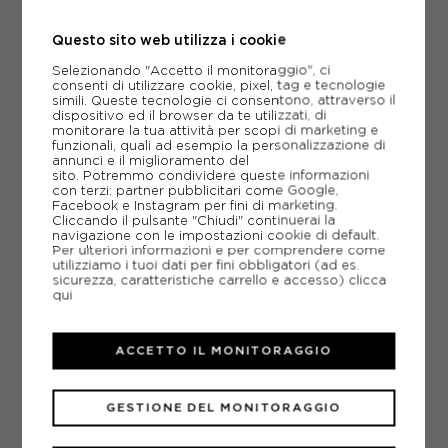
TU
NUOVO
Questo sito web utilizza i cookie
Selezionando "Accetto il monitoraggio", ci
consenti di utilizzare cookie, pixel, tag e tecnologie
simili. Queste tecnologie ci consentono, attraverso il
dispositivo ed il browser da te utilizzati, di
monitorare la tua attività per scopi di marketing e
funzionali, quali ad esempio la personalizzazione di
annunci e il miglioramento del
sito. Potremmo condividere queste informazioni
con terzi: partner pubblicitari come Google,
Facebook e Instagram per fini di marketing.
Cliccando il pulsante "Chiudi" continuerai la
navigazione con le impostazioni cookie di default.
Per ulteriori informazioni e per comprendere come
utilizziamo i tuoi dati per fini obbligatori (ad es.
sicurezza, caratteristiche carrello e accesso)
clicca
qui
ACCETTO IL MONITORAGGIO
FJALLRAVEN
FJALLRAVEN ZAINO KANKEN LAPTOP 13 MORO
GESTIONE DEL MONITORAGGIO
ACQUISTA