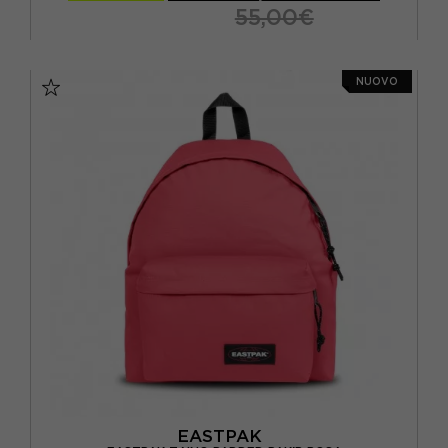
55,00€
TU
NUOVO
EASTPAK