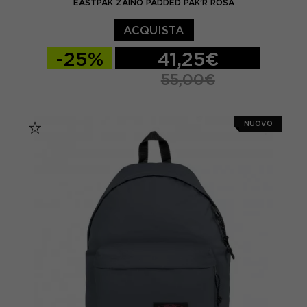
EASTPAK ZAINO PADDED PAK'R ROSA
ACQUISTA
-25%
41,25€
55,00€
TU
NUOVO