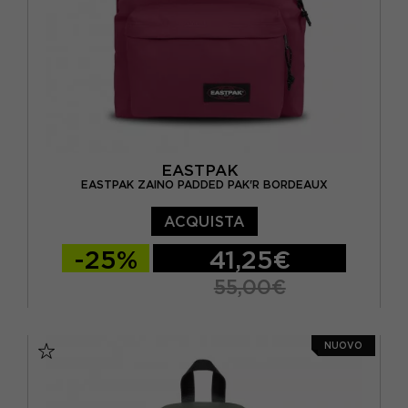
EASTPAK
EASTPAK ZAINO PADDED PAK'R BORDEAUX
ACQUISTA
-25%
41,25€
55,00€
TU
NUOVO