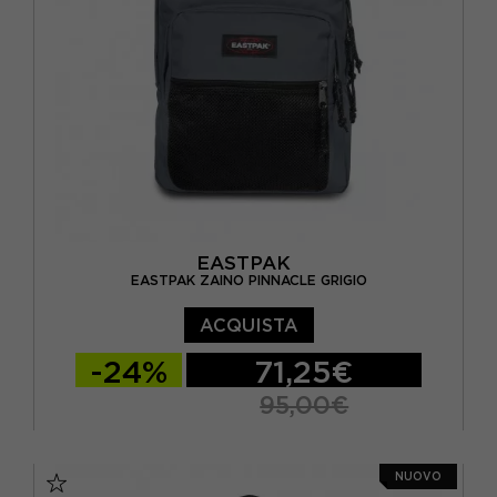
EASTPAK
EASTPAK ZAINO PINNACLE GRIGIO
ACQUISTA
-24%
71,25€
95,00€
TU
NUOVO