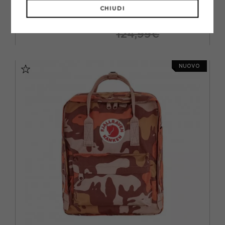
CHIUDI
-25%
93,74€
124,99€
TU
NUOVO