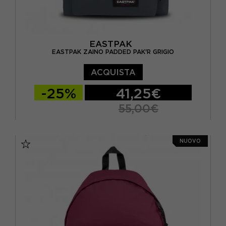
EASTPAK
EASTPAK ZAINO PADDED PAK'R GRIGIO
ACQUISTA
-25%
41,25€
55,00€
TU
NUOVO