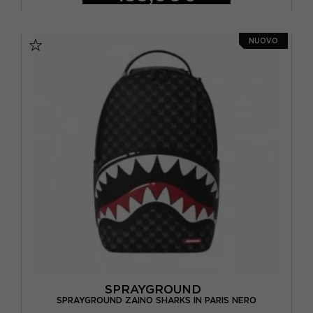
ORO
(2)
TU
ROSA
(8)
NUOVO
ROSSO
(5)
VERDE
(6)
VIOLA
(5)
SPRAYGROUND
SPRAYGROUND ZAINO SHARKS IN PARIS NERO