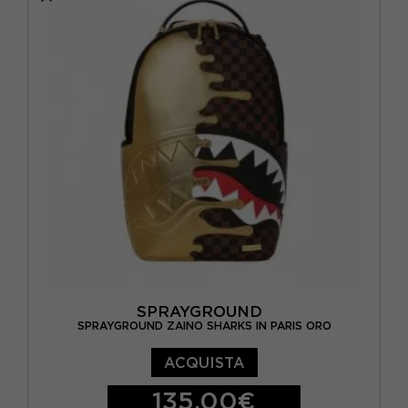
SPRAYGROUND
(19)
ARGENTO
(2)
VANS
(1)
AZZURRO
(2)
BIANCO
(2)
BLU
(21)
CAMOUFLAGE
(3)
FUXIA
(6)
GIALLO
(1)
GRIGIO
(16)
MARRONE
(7)
SPRAYGROUND
SPRAYGROUND ZAINO SHARKS IN PARIS ORO
MULTICOLORE
(5)
ACQUISTA
NERO
(58)
135,00€