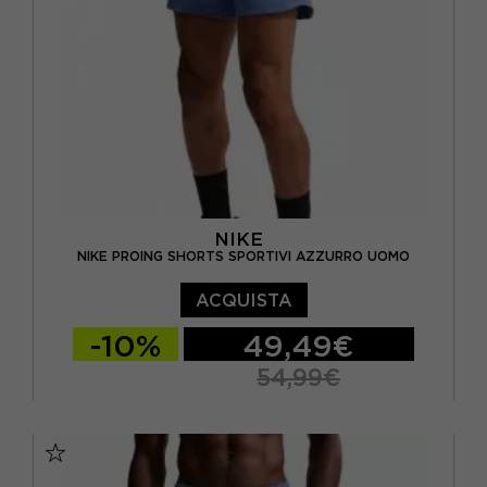
NIKE
NIKE PROING SHORTS SPORTIVI AZZURRO UOMO
ACQUISTA
-10%
49,49€
54,99€
S
M
L
XL