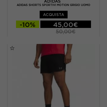
ADIDAS
ADIDAS SHORTS SPORTIVI MOTION GRIGIO UOMO
ACQUISTA
-10%
45,00€
50,00€
S 7"
M 7"
L 7"
XL 7"