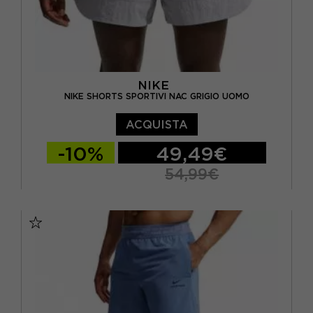
NIKE
NIKE SHORTS SPORTIVI NAC GRIGIO UOMO
ACQUISTA
-10%
49,49€
54,99€
S
M
L
XL