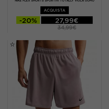
NIKE FLEX SHORTS SPORTIVI TOTALLY VIOLA UOMO
ACQUISTA
-20%
27,99€
34,99€
S
M
L
XL