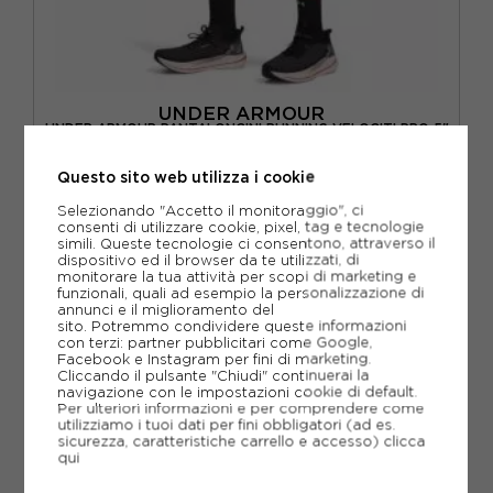
UNDER ARMOUR
UNDER ARMOUR PANTALONCINI RUNNING VELOCITI PRO 5"
ULTIMATE NERO REFLECTIVE UOMO
ACQUISTA
Questo sito web utilizza i cookie
Selezionando "Accetto il monitoraggio", ci
-30%
35,00€
consenti di utilizzare cookie, pixel, tag e tecnologie
simili. Queste tecnologie ci consentono, attraverso il
50,00€
dispositivo ed il browser da te utilizzati, di
monitorare la tua attività per scopi di marketing e
funzionali, quali ad esempio la personalizzazione di
S
M
L
XL
annunci e il miglioramento del
sito. Potremmo condividere queste informazioni
con terzi: partner pubblicitari come Google,
Facebook e Instagram per fini di marketing.
Cliccando il pulsante "Chiudi" continuerai la
navigazione con le impostazioni cookie di default.
Per ulteriori informazioni e per comprendere come
utilizziamo i tuoi dati per fini obbligatori (ad es.
sicurezza, caratteristiche carrello e accesso)
clicca
qui