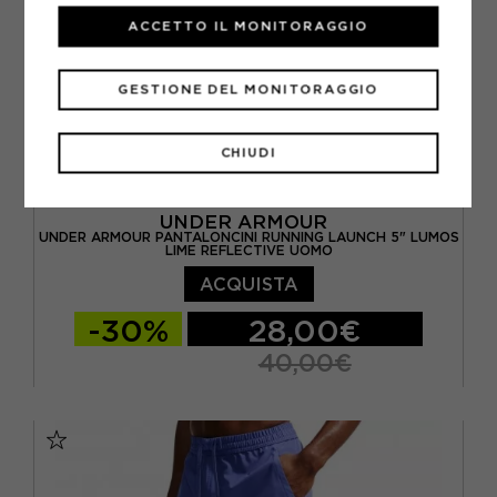
ACCETTO IL MONITORAGGIO
GESTIONE DEL MONITORAGGIO
CHIUDI
UNDER ARMOUR
UNDER ARMOUR PANTALONCINI RUNNING LAUNCH 5" LUMOS
LIME REFLECTIVE UOMO
ACQUISTA
-30%
28,00€
40,00€
S
M
L
XL