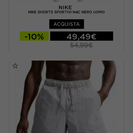
NIKE
NIKE SHORTS SPORTIVI NAC NERO UOMO
ACQUISTA
-10%
49,49€
54,99€
S
M
L
XL