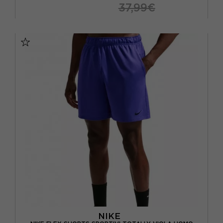
37,99€
S
M
L
XL
NIKE