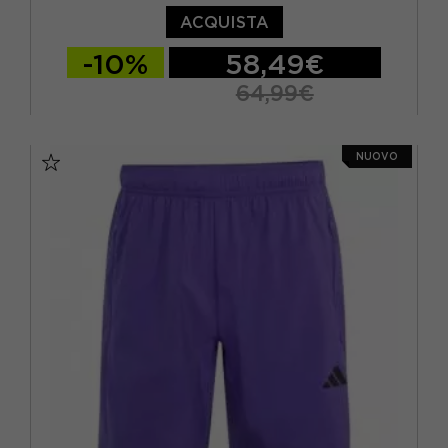
ACQUISTA
-10%
58,49€
64,99€
S
M
L
XL
NUOVO