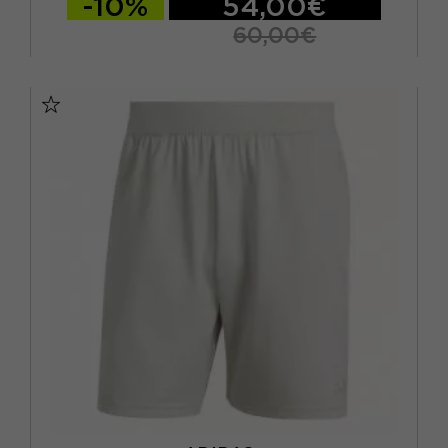
-10%
54,00€
60,00€
XS
S
M
L