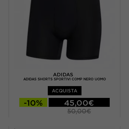
ADIDAS
ADIDAS SHORTS SPORTIVI COMP NERO UOMO
ACQUISTA
-10%
45,00€
50,00€
S 5"
M 5"
L 5"
XL 5"