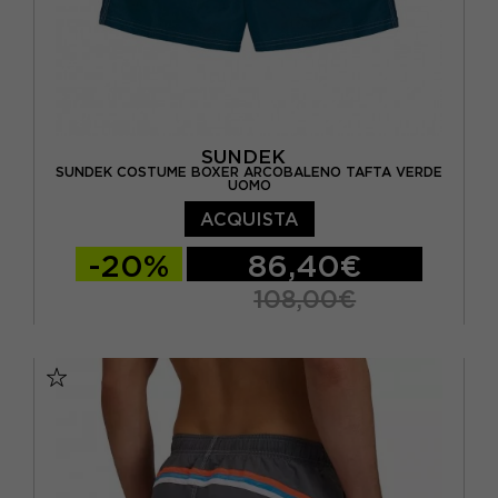
SUNDEK
SUNDEK COSTUME BOXER ARCOBALENO TAFTA VERDE
UOMO
ACQUISTA
-20%
86,40€
108,00€
S
M
L
XL