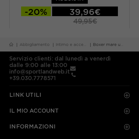
-20%
39,96€
49,95€
S
M
L
XL
Abbigliamento
Intimo e accessori uomo
Boxer mare uomo
Servizio clienti: dal lunedì a venerdì
dalle 9:00 alle 13:00
info@sportlandweb.it
+39.030.7778571
LINK UTILI
IL MIO ACCOUNT
INFORMAZIONI