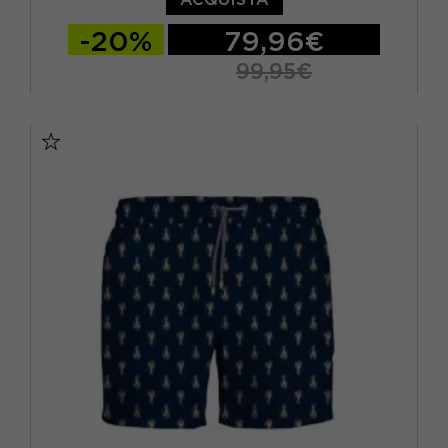
-20%
79,96€
99,95€
46
48
50
52