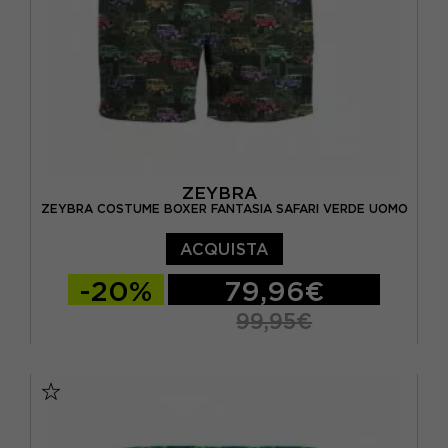
ZEYBRA
ZEYBRA COSTUME BOXER FANTASIA SAFARI VERDE UOMO
ACQUISTA
-20%
79,96€
99,95€
46
48
50
52