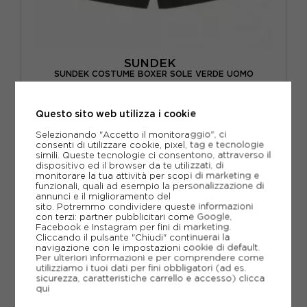
SUNDEK
SUNDEK COSTUME BOXER SOLE VERDE UOMO
ACQUISTA
Questo sito web utilizza i cookie
-20%
70,40€
Selezionando "Accetto il monitoraggio", ci
consenti di utilizzare cookie, pixel, tag e tecnologie
88,00€
simili. Queste tecnologie ci consentono, attraverso il
dispositivo ed il browser da te utilizzati, di
monitorare la tua attività per scopi di marketing e
XS
S
M
L
XL
funzionali, quali ad esempio la personalizzazione di
annunci e il miglioramento del
sito. Potremmo condividere queste informazioni
con terzi: partner pubblicitari come Google,
Facebook e Instagram per fini di marketing.
Cliccando il pulsante "Chiudi" continuerai la
navigazione con le impostazioni cookie di default.
Per ulteriori informazioni e per comprendere come
utilizziamo i tuoi dati per fini obbligatori (ad es.
sicurezza, caratteristiche carrello e accesso)
clicca
qui