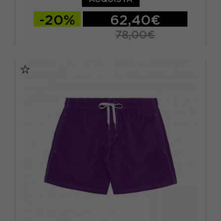
-20%
62,40€
78,00€
XS
S
M
L