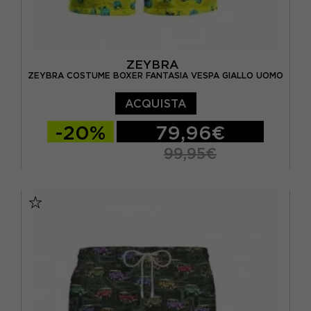
ZEYBRA
ZEYBRA COSTUME BOXER FANTASIA VESPA GIALLO UOMO
ACQUISTA
-20%
79,96€
99,95€
46
48
50
52