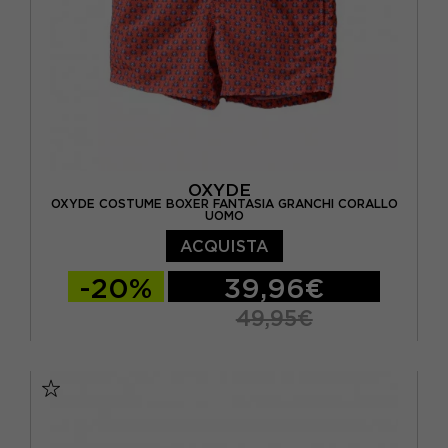
OXYDE
OXYDE COSTUME BOXER FANTASIA GRANCHI CORALLO
UOMO
ACQUISTA
-20%
39,96€
49,95€
S
M
L
XL