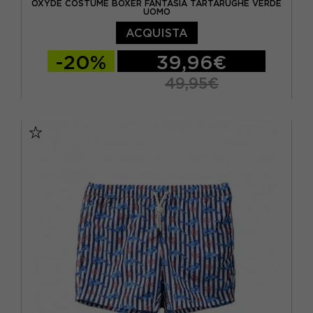
OXYDE COSTUME BOXER FANTASIA TARTARUGHE VERDE
UOMO
ACQUISTA
-20%
39,96€
49,95€
S
M
L
XL