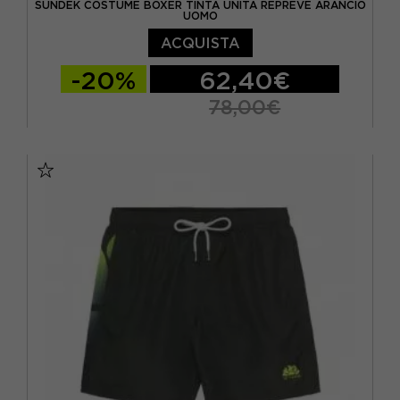
SUNDEK COSTUME BOXER TINTA UNITA REPREVE ARANCIO
UOMO
ACQUISTA
-20%
62,40€
78,00€
S
M
L
XL