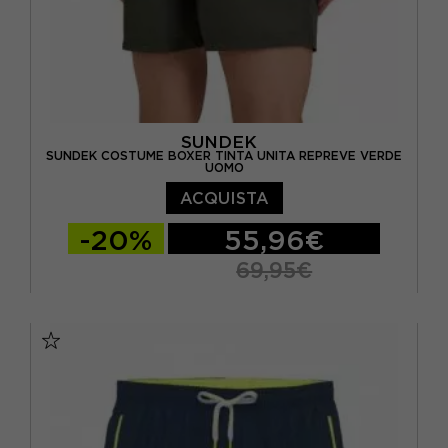
SUNDEK
SUNDEK COSTUME BOXER TINTA UNITA REPREVE VERDE
UOMO
ACQUISTA
-20%
55,96€
69,95€
S
M
L
XL