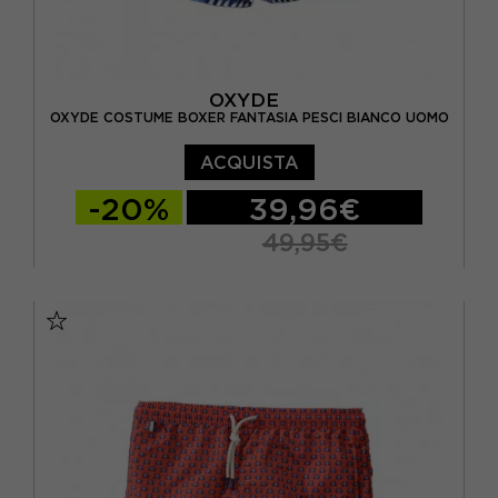
OXYDE
OXYDE COSTUME BOXER FANTASIA PESCI BIANCO UOMO
ACQUISTA
-20%
39,96€
49,95€
S
M
L
XL