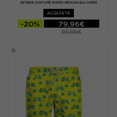
ZEYBRA COSTUME BOXER MEDUSA BLU UOMO
ACQUISTA
-20%
79,96€
99,95€
46
48
50
52