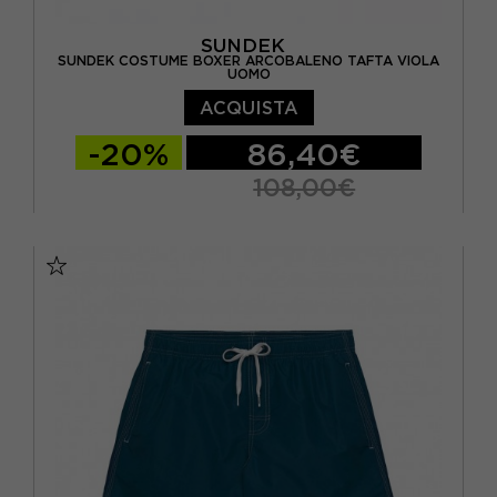
SUNDEK
SUNDEK COSTUME BOXER ARCOBALENO TAFTA VIOLA
UOMO
ACQUISTA
-20%
86,40€
108,00€
S
M
L
XL