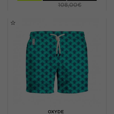
108,00€
S
M
L
XL
OXYDE