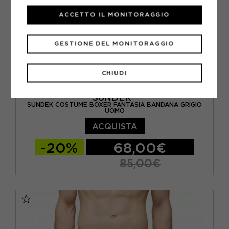
ACCETTO IL MONITORAGGIO
GESTIONE DEL MONITORAGGIO
CHIUDI
SUNDEK
SUNDEK COSTUME BOXER FANTASIA BANDANA GRIGIO
UOMO
ACQUISTA
-20%
68,00€
85,00€
S
M
L
XL