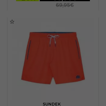
69,95€
S
M
L
XL
SUNDEK