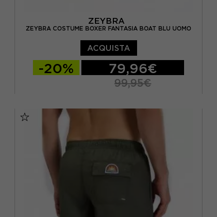
ZEYBRA
ZEYBRA COSTUME BOXER FANTASIA BOAT BLU UOMO
ACQUISTA
-20%
79,96€
99,95€
46
48
50
52