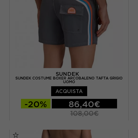
SUNDEK
SUNDEK COSTUME BOXER ARCOBALENO TAFTA GRIGIO
UOMO
ACQUISTA
-20%
86,40€
108,00€
S
M
L
XL