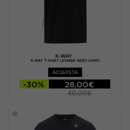
K-WAY
K-WAY T-SHIRT LEONIDE NERO UOMO
ACQUISTA
-30%
28,00€
40,00€
S
M
L
XL