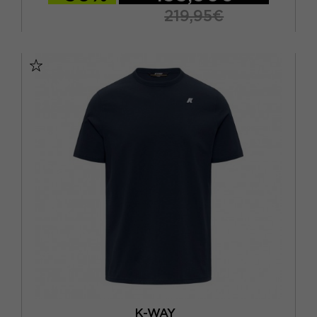
219,95€
TU
K-WAY