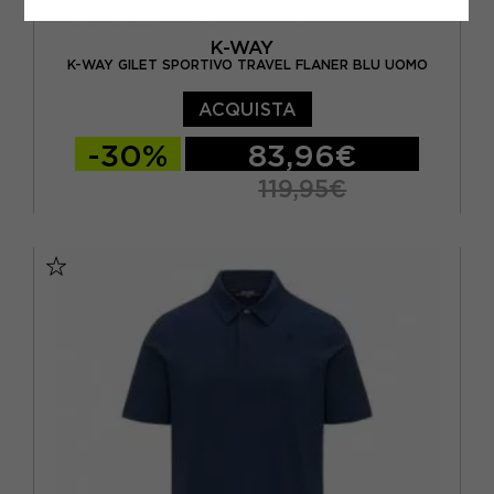
K-WAY
K-WAY GILET SPORTIVO TRAVEL FLANER BLU UOMO
ACQUISTA
-30%
83,96€
119,95€
S
M
L
XL