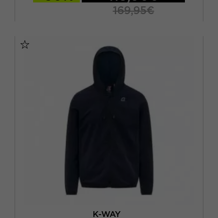
169,95€
S
M
L
XL
K-WAY