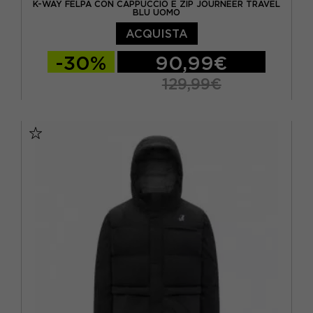
K-WAY FELPA CON CAPPUCCIO E ZIP JOURNEER TRAVEL
BLU UOMO
ACQUISTA
-30%
90,99€
129,99€
S
M
L
XL