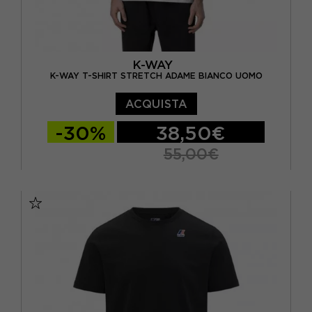
K-WAY
K-WAY T-SHIRT STRETCH ADAME BIANCO UOMO
ACQUISTA
-30%
38,50€
55,00€
S
M
L
XL