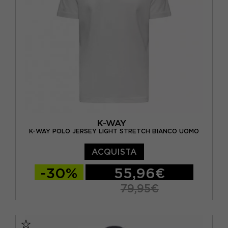
K-WAY
K-WAY POLO JERSEY LIGHT STRETCH BIANCO UOMO
ACQUISTA
-30%
55,96€
79,95€
S
M
L
XL