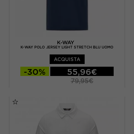
K-WAY
K-WAY POLO JERSEY LIGHT STRETCH BLU UOMO
ACQUISTA
-30%
55,96€
79,95€
S
M
L
XL