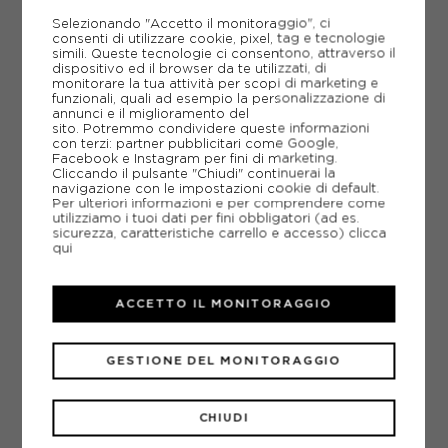
Selezionando "Accetto il monitoraggio", ci
-30%
28,00€
consenti di utilizzare cookie, pixel, tag e tecnologie
simili. Queste tecnologie ci consentono, attraverso il
40,00€
dispositivo ed il browser da te utilizzati, di
monitorare la tua attività per scopi di marketing e
funzionali, quali ad esempio la personalizzazione di
S
M
L
XL
annunci e il miglioramento del
sito. Potremmo condividere queste informazioni
con terzi: partner pubblicitari come Google,
Facebook e Instagram per fini di marketing.
Cliccando il pulsante "Chiudi" continuerai la
navigazione con le impostazioni cookie di default.
Per ulteriori informazioni e per comprendere come
utilizziamo i tuoi dati per fini obbligatori (ad es.
sicurezza, caratteristiche carrello e accesso)
clicca
qui
ACCETTO IL MONITORAGGIO
GESTIONE DEL MONITORAGGIO
CHIUDI