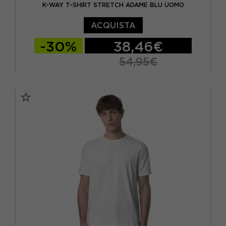
K-WAY T-SHIRT STRETCH ADAME BLU UOMO
ACQUISTA
-30%
38,46€
54,95€
S
M
L
XL