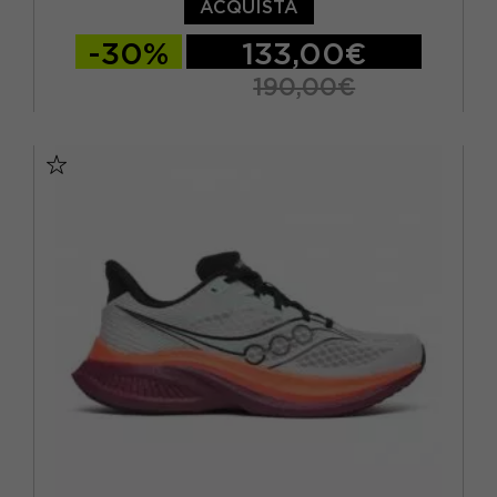
ACQUISTA
-30%
133,00€
190,00€
EUR 41 / US 8
EUR 42 / US 8,5
EUR 42,5 / US 9
EUR 43 / US 9.5
EUR 44 / US 10
EUR 44,5 / US 10,5
EUR 45 / US 11
EUR 46 / US 11,5