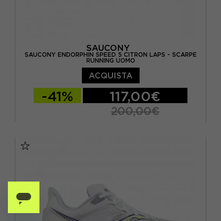
SAUCONY
SAUCONY ENDORPHIN SPEED 5 CITRON LAPS - SCARPE
RUNNING UOMO
ACQUISTA
-41%
117,00€
200,00€
EUR 41 / US 8
EUR 42 / US 8,5
EUR 42,5 / US 9
EUR 43 / US 9.5
EUR 44 / US 10
EUR 44,5 / US 10,5
EUR 45 / US 11
EUR 46 / US 11,5
EUR 46,5 / US 12