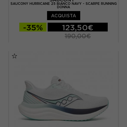
SAUCONY HURRICANE 25 BIANCO NAVY - SCARPE RUNNING
DONNA
ACQUISTA
-35%
123,50€
190,00€
EUR 37,5 / US 6,5
EUR 38 / US 7
EUR 38,5 / US 7,5
EUR 39 / US 8
EUR 40 / US 8,5
EUR 40,5 / US 9
EUR 41 / US 9,5
EUR 42 / US 10