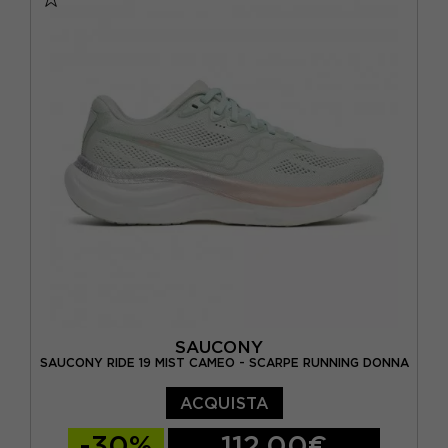
EUR 38 / US 7
EUR 38,5 / US 7,5
EUR 39 / US 8
EUR 40 / US 8,5
EUR 40,5 / US 9
EUR 41 / US 9,5
EUR 42 / US 10
SAUCONY
SAUCONY RIDE 19 MIST CAMEO - SCARPE RUNNING DONNA
ACQUISTA
-30%
112,00€