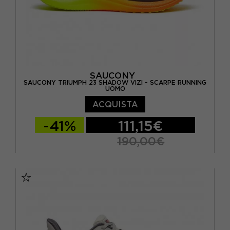
SAUCONY
SAUCONY TRIUMPH 23 SHADOW VIZI - SCARPE RUNNING
UOMO
ACQUISTA
-41%
111,15€
190,00€
EUR 41 / US 8
EUR 42 / US 8,5
EUR 42,5 / US 9
EUR 43 / US 9.5
EUR 44 / US 10
EUR 44,5 / US 10,5
EUR 45 / US 11
EUR 46 / US 11,5