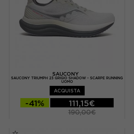
EUR 46,5 / US 12
SAUCONY
SAUCONY TRIUMPH 23 GRIGIO SHADOW - SCARPE RUNNING
UOMO
ACQUISTA
-41%
111,15€
190,00€
EUR 41 / US 8
EUR 42 / US 8,5