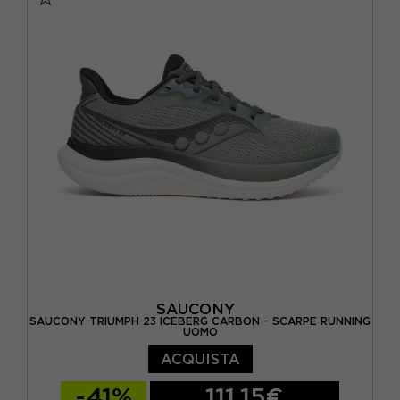
EUR 42,5 / US 9
EUR 43 / US 9.5
EUR 44 / US 10
EUR 44,5 / US 10,5
EUR 45 / US 11
EUR 46 / US 11,5
EUR 46,5 / US 12
EUR 47/US 12,5
SAUCONY
SAUCONY TRIUMPH 23 ICEBERG CARBON - SCARPE RUNNING
UOMO
ACQUISTA
-41%
111,15€