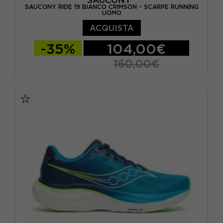
SAUCONY RIDE 19 BIANCO CRIMSON - SCARPE RUNNING
UOMO
ACQUISTA
-35%
104,00€
160,00€
EUR 41 / US 8
EUR 42 / US 8,5
EUR 42,5 / US 9
EUR 43 / US 9.5
EUR 44 / US 10
EUR 44,5 / US 10,5
EUR 45 / US 11
EUR 46 / US 11,5