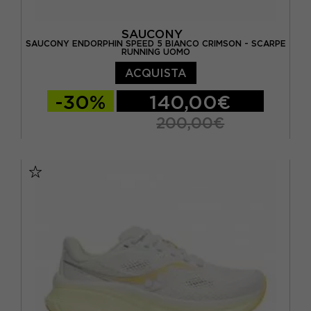
SAUCONY
SAUCONY ENDORPHIN SPEED 5 BIANCO CRIMSON - SCARPE
RUNNING UOMO
ACQUISTA
-30%
140,00€
200,00€
EUR 41 / US 8
EUR 42 / US 8,5
EUR 42,5 / US 9
EUR 43 / US 9.5
EUR 44 / US 10
EUR 44,5 / US 10,5
EUR 45 / US 11
EUR 46 / US 11,5