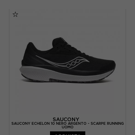
EUR 37,5 / US 6,5
EUR 38 / US 7
EUR 38,5 / US 7,5
EUR 39 / US 8
EUR 40 / US 8,5
EUR 40,5 / US 9
EUR 41 / US 9,5
EUR 42 / US 10
SAUCONY
SAUCONY ECHELON 10 NERO ARGENTO - SCARPE RUNNING
UOMO