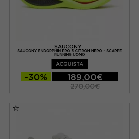
SAUCONY
SAUCONY ENDORPHIN PRO 5 CITRON NERO - SCARPE
RUNNING UOMO
ACQUISTA
-30%
189,00€
270,00€
EUR 41 / US 8
EUR 42 / US 8,5
EUR 42,5 / US 9
EUR 43 / US 9.5
EUR 44 / US 10
EUR 44,5 / US 10,5
EUR 45 / US 11
EUR 46 / US 11,5