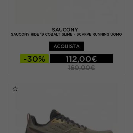
SAUCONY
SAUCONY RIDE 19 COBALT SLIME - SCARPE RUNNING UOMO
ACQUISTA
-30%
112,00€
160,00€
EUR 41 / US 8
EUR 42 / US 8,5
EUR 42,5 / US 9
EUR 43 / US 9.5
EUR 44 / US 10
EUR 44,5 / US 10,5
EUR 45 / US 11
EUR 46 / US 11,5