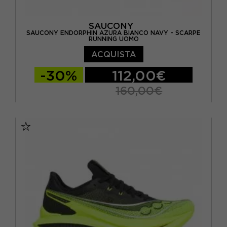
SAUCONY
SAUCONY ENDORPHIN AZURA BIANCO NAVY - SCARPE
RUNNING UOMO
ACQUISTA
-30%
112,00€
160,00€
EUR 41 / US 8
EUR 42 / US 8,5
EUR 42,5 / US 9
EUR 43 / US 9.5
EUR 44 / US 10
EUR 44,5 / US 10,5
EUR 45 / US 11
EUR 46 / US 11,5