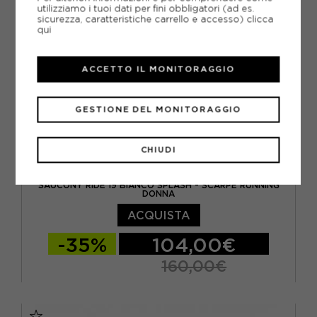
utilizziamo i tuoi dati per fini obbligatori (ad es.
sicurezza, caratteristiche carrello e accesso)
clicca
qui
ACCETTO IL MONITORAGGIO
GESTIONE DEL MONITORAGGIO
CHIUDI
SAUCONY
SAUCONY RIDE 19 BIANCO SPLASH - SCARPE RUNNING
DONNA
ACQUISTA
-35%
104,00€
160,00€
EUR 37 / US 6
EUR 37,5 / US 6,5