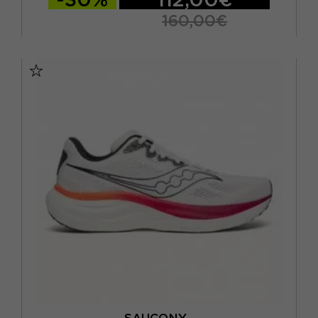
160,00€
EUR 41 / US 8
EUR 42 / US 8,5
EUR 42,5 / US 9
EUR 43 / US 9.5
EUR 44 / US 10
EUR 44,5 / US 10,5
EUR 45 / US 11
EUR 46 / US 11,5
SAUCONY