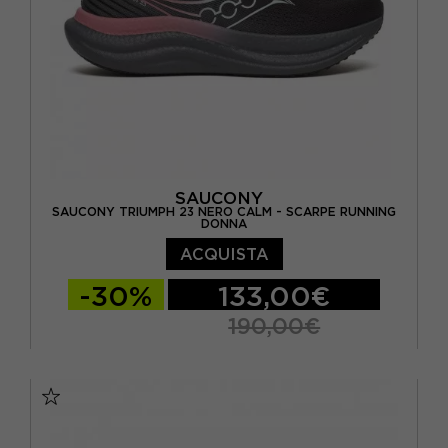
SAUCONY
SAUCONY TRIUMPH 23 NERO CALM - SCARPE RUNNING
DONNA
ACQUISTA
-30%
133,00€
190,00€
EUR 37,5 / US 6,5
EUR 38 / US 7
EUR 38,5 / US 7,5
EUR 39 / US 8
EUR 40 / US 8,5
EUR 40,5 / US 9