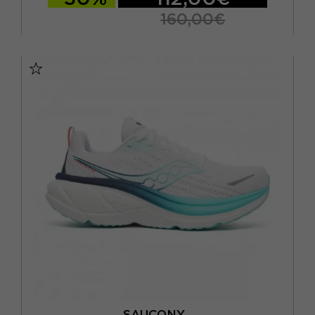
160,00€
EUR 37,5 / US 6,5
EUR 38 / US 7
EUR 38,5 / US 7,5
EUR 39 / US 8
EUR 40 / US 8,5
EUR 40,5 / US 9
EUR 41 / US 9,5
EUR 42 / US 10
SAUCONY