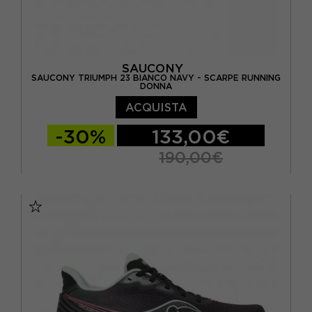
SAUCONY
SAUCONY TRIUMPH 23 BIANCO NAVY - SCARPE RUNNING
DONNA
ACQUISTA
-30%
133,00€
190,00€
EUR 37,5 / US 6,5
EUR 38 / US 7
EUR 38,5 / US 7,5
EUR 39 / US 8
EUR 40 / US 8,5
EUR 40,5 / US 9
EUR 41 / US 9,5
EUR 42 / US 10