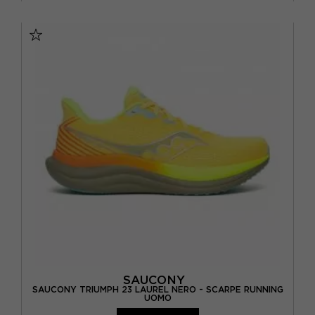
EUR 41 / US 8
EUR 42 / US 8,5
EUR 42,5 / US 9
EUR 43 / US 9.5
EUR 44 / US 10
EUR 44,5 / US 10,5
EUR 45 / US 11
EUR 46 / US 11,5
SAUCONY
SAUCONY TRIUMPH 23 LAUREL NERO - SCARPE RUNNING
UOMO