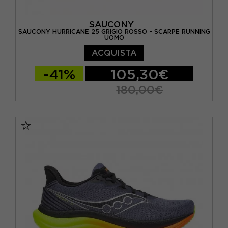
SAUCONY
SAUCONY HURRICANE 25 GRIGIO ROSSO - SCARPE RUNNING
UOMO
ACQUISTA
-41%
105,30€
180,00€
EUR 41 / US 8
EUR 42 / US 8,5
EUR 42,5 / US 9
EUR 43 / US 9.5
EUR 44 / US 10
EUR 44,5 / US 10,5
EUR 45 / US 11
EUR 46 / US 11,5