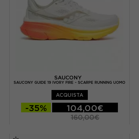
EUR 46,5 / US 12
SAUCONY
SAUCONY GUIDE 19 IVORY FIRE - SCARPE RUNNING UOMO
ACQUISTA
-35%
104,00€
160,00€
EUR 41 / US 8
EUR 42 / US 8,5