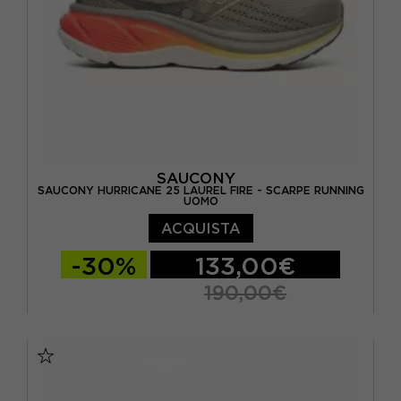
SAUCONY
SAUCONY HURRICANE 25 LAUREL FIRE - SCARPE RUNNING
UOMO
ACQUISTA
-30%
133,00€
190,00€
EUR 41 / US 8
EUR 42 / US 8,5
EUR 42,5 / US 9
EUR 43 / US 9.5
EUR 44 / US 10
EUR 44,5 / US 10,5