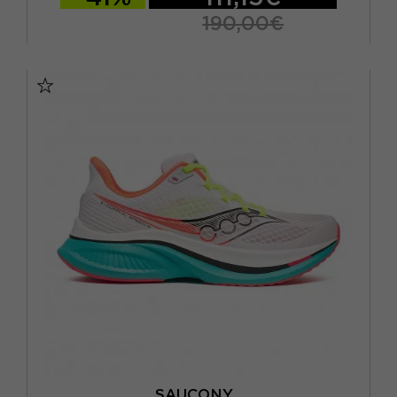
190,00€
EUR 41 / US 8
EUR 42 / US 8,5
EUR 42,5 / US 9
EUR 43 / US 9.5
EUR 44 / US 10
EUR 44,5 / US 10,5
EUR 45 / US 11
EUR 46 / US 11,5
SAUCONY