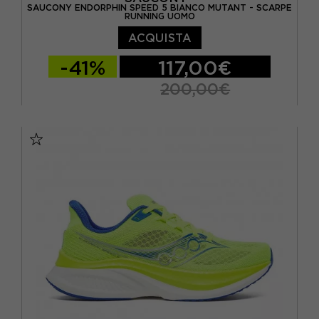
SAUCONY ENDORPHIN SPEED 5 BIANCO MUTANT - SCARPE
RUNNING UOMO
ACQUISTA
-41%
117,00€
200,00€
EUR 41 / US 8
EUR 42 / US 8,5
EUR 42,5 / US 9
EUR 43 / US 9.5
EUR 44 / US 10
EUR 44,5 / US 10,5
EUR 45 / US 11
EUR 46 / US 11,5