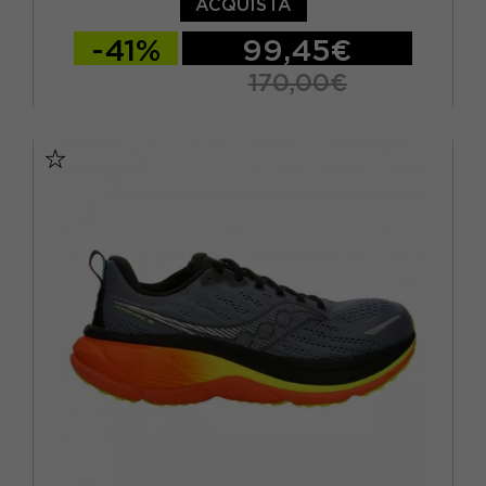
ACQUISTA
-41%
99,45€
170,00€
EUR 41 / US 8
EUR 42 / US 8,5
EUR 42,5 / US 9
EUR 43 / US 9.5
EUR 44 / US 10
EUR 44,5 / US 10,5
EUR 45 / US 11
EUR 46 / US 11,5
EUR 47/US 12,5