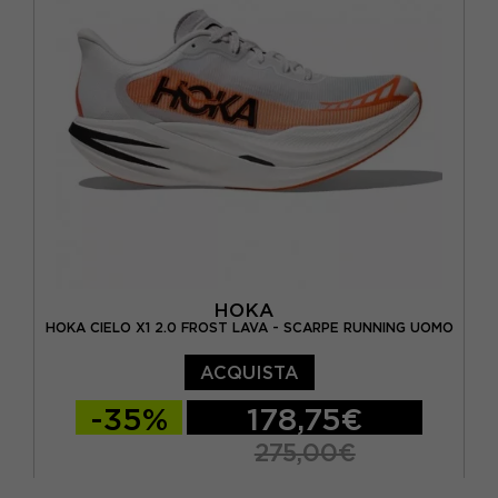
EUR 44 / US 10
EUR 44 2/3 / US 10.5
EUR 45 1/3 / US 11
EUR 46 / US 11.5
HOKA
HOKA CIELO X1 2.0 FROST LAVA - SCARPE RUNNING UOMO
ACQUISTA
-35%
178,75€
275,00€