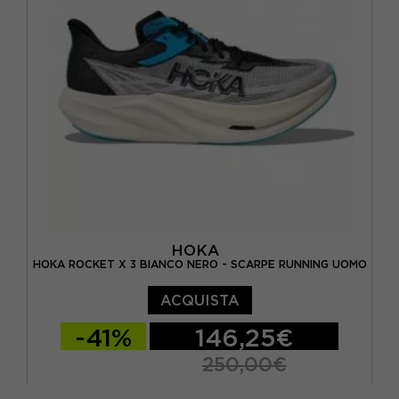
EUR 41 1/3 / US 9
EUR 42 / US 9.5
HOKA
HOKA ROCKET X 3 BIANCO NERO - SCARPE RUNNING UOMO
ACQUISTA
-41%
146,25€
250,00€