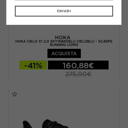
CHIUDI
HOKA
HOKA CIELO X1 2.0 SKYWARDBLU CIELOBLU - SCARPE
RUNNING UOMO
ACQUISTA
-41%
160,88€
275,00€
EUR 41 1/3 / US 8
EUR 42 / US 8.5
EUR 42 2/3 / US 9
EUR 43 1/3 / US 9.5
EUR 44 / US 10
EUR 44 2/3 / US 10.5
EUR 45 1/3 / US 11
EUR 46 / US 11.5