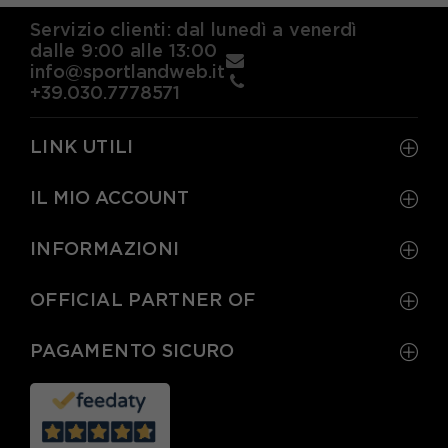
EUR 44 / US 10
EUR 44 2/3 / US 10.5
Servizio clienti: dal lunedì a venerdì
dalle 9:00 alle 13:00
EUR 45 1/3 / US 11
EUR 46 / US 11.5
info@sportlandweb.it
+39.030.7778571
EUR 46 2/3 / US 12
LINK UTILI
IL MIO ACCOUNT
INFORMAZIONI
OFFICIAL PARTNER OF
PAGAMENTO SICURO