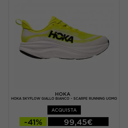
EUR 44 / US 10
EUR 44 2/3 / US 10.5
EUR 45 1/3 / US 11
EUR 46 / US 11.5
EUR 46 2/3 / US 12
HOKA
HOKA SKYFLOW GIALLO BIANCO - SCARPE RUNNING UOMO
ACQUISTA
-41%
99,45€