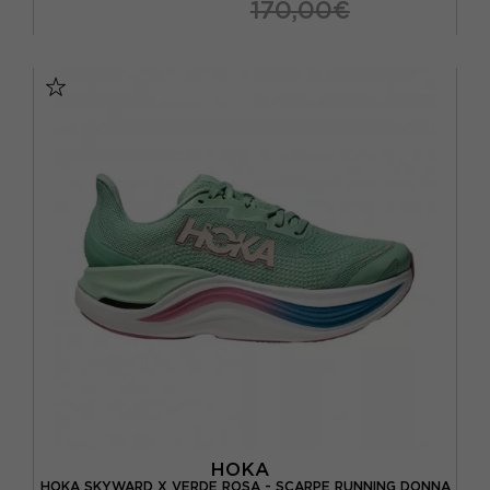
170,00€
EUR 41 1/3 / US 8
EUR 42 / US 8.5
EUR 42 2/3 / US 9
EUR 43 1/3 / US 9.5
EUR 44 / US 10
EUR 44 2/3 / US 10.5
EUR 45 1/3 / US 11
EUR 46 / US 11.5
EUR 46 2/3 / US 12
HOKA
HOKA SKYWARD X VERDE ROSA - SCARPE RUNNING DONNA