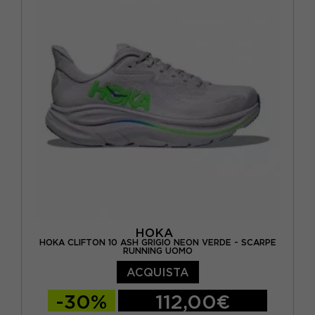
EUR 44 / US 10
EUR 44 2/3 / US 10.5
EUR 45 1/3 / US 11
EUR 46 / US 11.5
EUR 46 2/3 / US 12
HOKA
HOKA CLIFTON 10 ASH GRIGIO NEON VERDE - SCARPE
RUNNING UOMO
ACQUISTA
-30%
112,00€