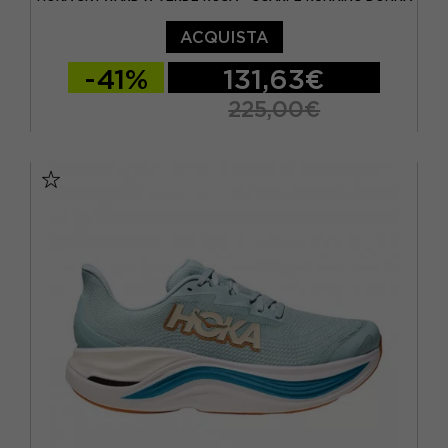
ACQUISTA
-41%
131,63€
225,00€
EUR 37 1/3 / US 6
EUR 38 / US 6.5
EUR 38 2/3 / US 7
EUR 39 1/3 / US 7.5
EUR 40 / US 8
EUR 40 2/3 / US 8.5
EUR 41 1/3 / US 9
EUR 42 / US 9.5