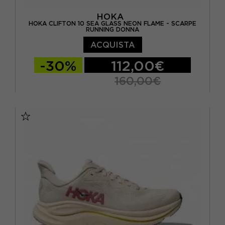
HOKA
HOKA CLIFTON 10 SEA GLASS NEON FLAME - SCARPE
RUNNING DONNA
ACQUISTA
-30%
112,00€
160,00€
EUR 36 2/3 / US 6
EUR 37 1/3 US 6.5
EUR 38 / US 7
EUR 38 2/3 / US 7.5
EUR 39 1/3 / US 8
EUR 40 / US 8.5
EUR 40 2/3 / US 9
EUR 41 1/3 / US 9.5