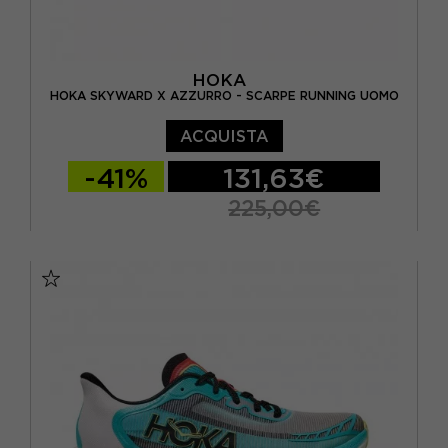
HOKA
HOKA SKYWARD X AZZURRO - SCARPE RUNNING UOMO
ACQUISTA
-41%
131,63€
225,00€
EUR 41 1/3 / US 8
EUR 42 / US 8.5
EUR 42 2/3 / US 9
EUR 43 1/3 / US 9.5
EUR 44 / US 10
EUR 44 2/3 / US 10.5
EUR 45 1/3 / US 11
EUR 46 / US 11.5
EUR 46 2/3 / US 12