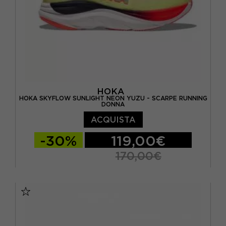
HOKA
HOKA SKYFLOW SUNLIGHT NEON YUZU - SCARPE RUNNING
DONNA
ACQUISTA
-30%
119,00€
170,00€
EUR 37 1/3 / US 6
EUR 38 / US 6.5
EUR 38 2/3 / US 7
EUR 39 1/3 / US 7.5
EUR 40 / US 8
EUR 40 2/3 / US 8.5