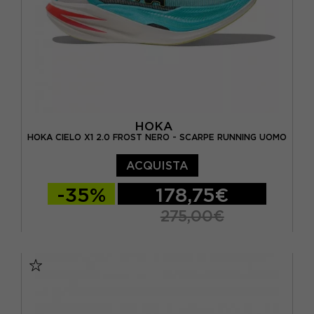
HOKA
HOKA CIELO X1 2.0 FROST NERO - SCARPE RUNNING UOMO
ACQUISTA
-35%
178,75€
275,00€
EUR 40 / US 7
EUR 40 2/3 / US 7.5
EUR 41 1/3 / US 8
EUR 42 / US 8.5
EUR 42 2/3 / US 9
EUR 43 1/3 / US 9.5