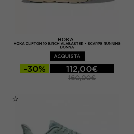
HOKA
HOKA CLIFTON 10 BIRCH ALABASTER - SCARPE RUNNING
DONNA
ACQUISTA
-30%
112,00€
160,00€
EUR 36 / US 5.5
EUR 36 2/3 / US 6
EUR 37 1/3 US 6.5
EUR 38 / US 7
EUR 38 2/3 / US 7.5
EUR 39 1/3 / US 8
EUR 40 / US 8.5
EUR 40 2/3 / US 9