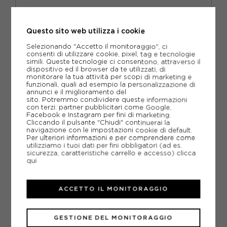
HOKA
HOKA ROCKET X 3 NERO ORO - SCARPE RUNNING UOMO
Questo sito web utilizza i cookie
ACQUISTA
Selezionando "Accetto il monitoraggio", ci
consenti di utilizzare cookie, pixel, tag e tecnologie
-41%
146,25€
simili. Queste tecnologie ci consentono, attraverso il
dispositivo ed il browser da te utilizzati, di
monitorare la tua attività per scopi di marketing e
250,00€
funzionali, quali ad esempio la personalizzazione di
annunci e il miglioramento del
sito. Potremmo condividere queste informazioni
EUR 41 1/3 / US 8
EUR 42 / US 8.5
con terzi: partner pubblicitari come Google,
Facebook e Instagram per fini di marketing.
EUR 42 2/3 / US 9
EUR 43 1/3 / US 9.5
Cliccando il pulsante "Chiudi" continuerai la
navigazione con le impostazioni cookie di default.
Per ulteriori informazioni e per comprendere come
EUR 44 / US 10
EUR 44 2/3 / US 10.5
utilizziamo i tuoi dati per fini obbligatori (ad es.
sicurezza, caratteristiche carrello e accesso)
clicca
EUR 45 1/3 / US 11
EUR 46 / US 11.5
qui
EUR 46 2/3 / US 12
ACCETTO IL MONITORAGGIO
GESTIONE DEL MONITORAGGIO