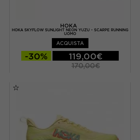
HOKA
HOKA SKYFLOW SUNLIGHT NEON YUZU - SCARPE RUNNING
UOMO
ACQUISTA
-30%
119,00€
170,00€
EUR 41 1/3 / US 8
EUR 42 / US 8.5
EUR 42 2/3 / US 9
EUR 43 1/3 / US 9.5
EUR 44 / US 10
EUR 44 2/3 / US 10.5
EUR 45 1/3 / US 11
EUR 46 / US 11.5
EUR 46 2/3 / US 12