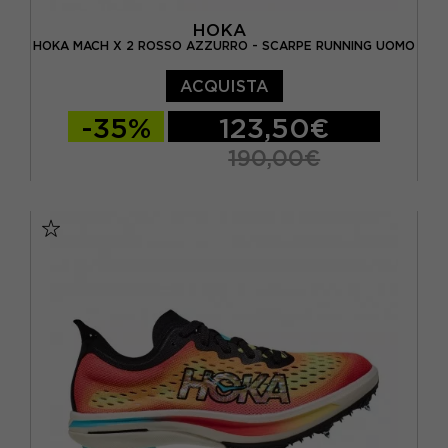
HOKA
HOKA MACH X 2 ROSSO AZZURRO - SCARPE RUNNING UOMO
ACQUISTA
-35%
123,50€
190,00€
EUR 41 1/3 / US 8
EUR 42 / US 8.5
EUR 42 2/3 / US 9
EUR 43 1/3 / US 9.5
EUR 44 / US 10
EUR 44 2/3 / US 10.5
EUR 45 1/3 / US 11
EUR 46 / US 11.5
EUR 46 2/3 / US 12