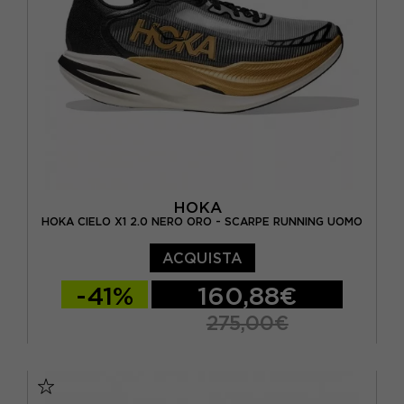
EUR 46 2/3 / US 12
HOKA
HOKA CIELO X1 2.0 NERO ORO - SCARPE RUNNING UOMO
ACQUISTA
-41%
160,88€
275,00€
EUR 41 1/3 / US 8
EUR 42 / US 8.5
EUR 42 2/3 / US 9
EUR 43 1/3 / US 9.5