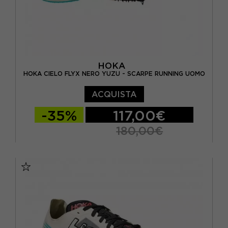
HOKA
HOKA CIELO FLYX NERO YUZU - SCARPE RUNNING UOMO
ACQUISTA
-35%
117,00€
180,00€
EUR 41 1/3 / US 8
EUR 42 / US 8.5
EUR 42 2/3 / US 9
EUR 43 1/3 / US 9.5
EUR 44 / US 10
EUR 44 2/3 / US 10.5
EUR 45 1/3 / US 11
EUR 46 / US 11.5