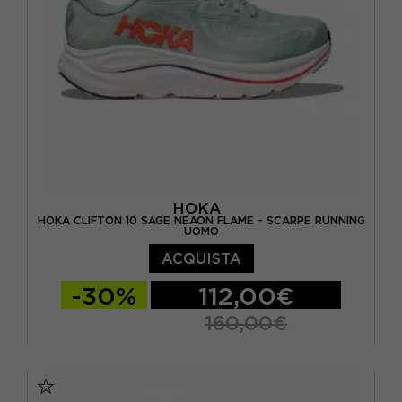
EUR 41 1/3 / US 9.5
HOKA
HOKA CLIFTON 10 SAGE NEAON FLAME - SCARPE RUNNING
UOMO
ACQUISTA
-30%
112,00€
160,00€
EUR 41 1/3 / US 8
EUR 42 / US 8.5
EUR 42 2/3 / US 9
EUR 43 1/3 / US 9.5