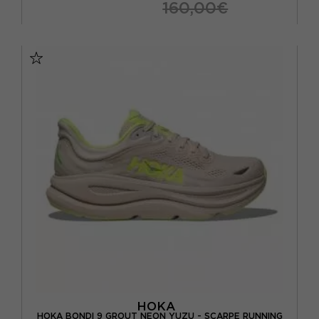
160,00€
EUR 41 1/3 / US 8
EUR 42 / US 8.5
EUR 42 2/3 / US 9
EUR 43 1/3 / US 9.5
EUR 44 / US 10
EUR 44 2/3 / US 10.5
EUR 45 1/3 / US 11
EUR 46 2/3 / US 12
HOKA
HOKA BONDI 9 GROUT NEON YUZU - SCARPE RUNNING