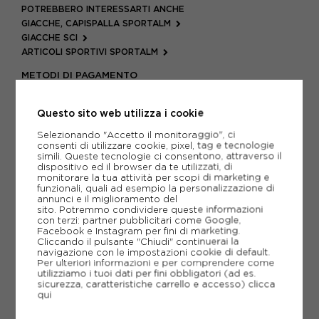
POTREBBERO INTERESSARTI ANCHE
GIACCHE, CAPISPALLA SPORTALM
GIACCHE SCI
ARTICOLI SPORTIVI SPORTALM
METODI DI PAGAMENTO
Questo sito web utilizza i cookie
PIÙ INFORMAZIONI
Selezionando "Accetto il monitoraggio", ci
consenti di utilizzare cookie, pixel, tag e tecnologie
simili. Queste tecnologie ci consentono, attraverso il
SCHEDA TECNICA
dispositivo ed il browser da te utilizzati, di
monitorare la tua attività per scopi di marketing e
funzionali, quali ad esempio la personalizzazione di
GUIDA ALLE TAGLIE
annunci e il miglioramento del
sito. Potremmo condividere queste informazioni
con terzi: partner pubblicitari come Google,
Facebook e Instagram per fini di marketing.
CONSIGLIATI DA NOI
Cliccando il pulsante "Chiudi" continuerai la
navigazione con le impostazioni cookie di default.
Per ulteriori informazioni e per comprendere come
utilizziamo i tuoi dati per fini obbligatori (ad es.
sicurezza, caratteristiche carrello e accesso)
clicca
qui