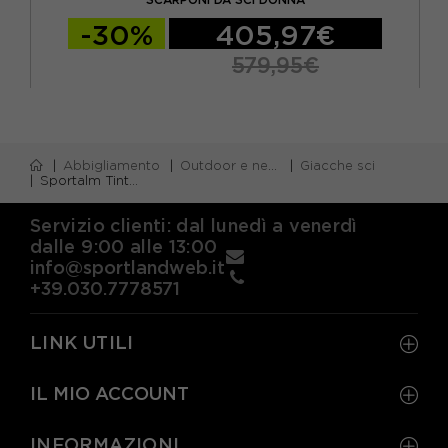
-30%
405,97€
579,95€
Abbigliamento
Outdoor e neve
Giacche sci
Sportalm Tinta Unita Luni Verde - Piumino Sci Donna
Servizio clienti: dal lunedì a venerdì
dalle 9:00 alle 13:00
info@sportlandweb.it
+39.030.7778571
LINK UTILI
IL MIO ACCOUNT
INFORMAZIONI