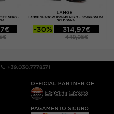
LANGE
ITE NERO -
LANGE SHADOW 85WMV NERO - SCARPONI DA
S
NNA
SCI DONNA
97€
-30%
314,97€
5€
449,95€
+39.030.7778571
OFFICIAL PARTNER OF
PAGAMENTO SICURO