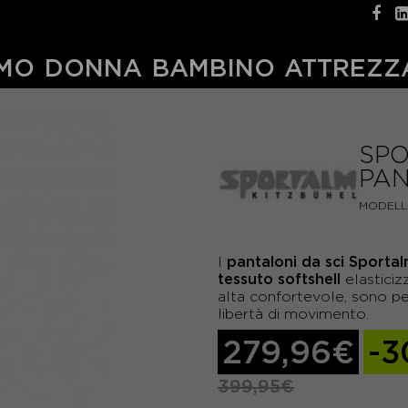
MO
DONNA
BAMBINO
ATTREZZ
SPO
PAN
MODELL
pantaloni da sci Sporta
I
tessuto softshell
elasticizz
alta confortevole, sono pe
libertà di movimento.
279,96€
-
399,95€