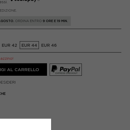
PEDIZIONE.
 AGOSTO.
ORDINA ENTRO
9 ORE E 19 MIN.
EUR 42
EUR 44
EUR 46
gazzino!
GI AL CARRELLO
DESIDERI
CHE