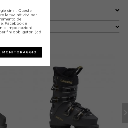
gie simili. Queste
e la tua attività per
ioramento del
gle, Facebook e
on le impostazioni
er fini obbligatori (ad
L MONITORAGGIO