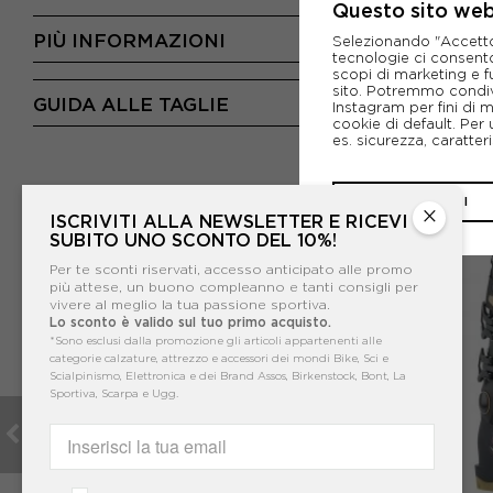
Questo sito web 
PIÙ INFORMAZIONI
Selezionando "Accetto i
tecnologie ci consenton
scopi di marketing e f
sito. Potremmo condiv
GUIDA ALLE TAGLIE
Instagram per fini di 
cookie di default. Per 
es. sicurezza, caratte
CHIUDI
×
ISCRIVITI ALLA NEWSLETTER E RICEVI
SUBITO UNO SCONTO DEL 10%!
Per te sconti riservati, accesso anticipato alle promo
più attese, un buono compleanno e tanti consigli per
vivere al meglio la tua passione sportiva.
Lo sconto è valido sul tuo primo acquisto.
*Sono esclusi dalla promozione gli articoli appartenenti alle
categorie calzature, attrezzo e accessori dei mondi Bike, Sci e
Scialpinismo, Elettronica e dei Brand Assos, Birkenstock, Bont, La
Sportiva, Scarpa e Ugg.