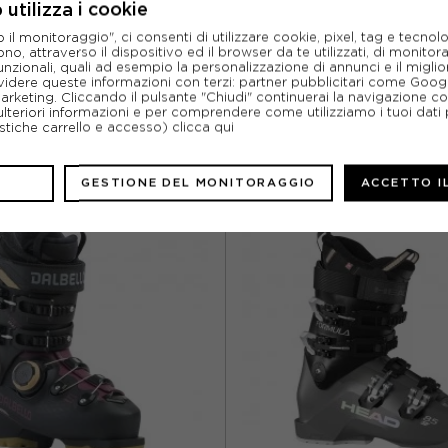
utilizza i cookie
SCHEDA TECNICA
l monitoraggio", ci consenti di utilizzare cookie, pixel, tag e tecnolo
o, attraverso il dispositivo ed il browser da te utilizzati, di monitorar
unzionali, quali ad esempio la personalizzazione di annunci e il migl
idere queste informazioni con terzi: partner pubblicitari come Goo
marketing. Cliccando il pulsante "Chiudi" continuerai la navigazione c
ulteriori informazioni e per comprendere come utilizziamo i tuoi dati p
ristiche carrello e accesso)
clicca qui
ABBINABILI
GESTIONE DEL MONITORAGGIO
ACCETTO I