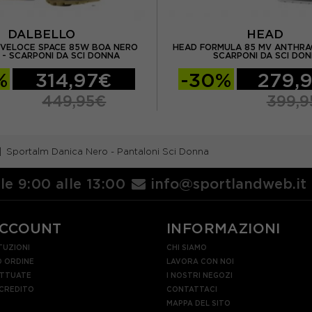
DALBELLO
HEAD
 VELOCE SPACE 85W BOA NERO
HEAD FORMULA 85 MV ANTHRAC
 - SCARPONI DA SCI DONNA
SCARPONI DA SCI DO
%
314,97€
-30%
279,
449,95€
399,9
Sportalm Danica Nero - Pantaloni Sci Donna
lle 9:00 alle 13:00
info@sportlandweb.it
ACCOUNT
INFORMAZIONI
TUZIONI
CHI SIAMO
 ORDINE
LAVORA CON NOI
ETTUATE
I NOSTRI NEGOZI
 CREDITO
CONTATTACI
MAPPA DEL SITO