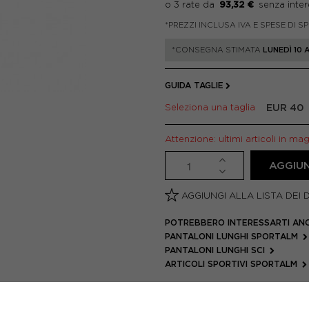
93,32 €
*PREZZI INCLUSA IVA E SPESE DI S
*CONSEGNA STIMATA
LUNEDÌ 10
GUIDA TAGLIE
Seleziona una taglia
EUR 40
Attenzione: ultimi articoli in ma
AGGIUN
AGGIUNGI ALLA LISTA DEI 
POTREBBERO INTERESSARTI AN
PANTALONI LUNGHI SPORTALM
PANTALONI LUNGHI SCI
ARTICOLI SPORTIVI SPORTALM
METODI DI PAGAMENTO