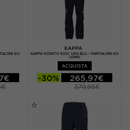
EUR 44
(3)
M
(21)
XXL
(1)
KAPPA
TALONI SCI
KAPPA 6CENTO 622C USA BLU - PANTALONI SCI
UOMO
ACQUISTA
97€
-30%
265,97€
5€
379,95€
XL
S
M
L
XL