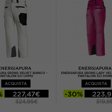
ENERGIAPURA
ENERGIAPUR
URA GRONG VELVET BIANCO -
ENERGIAPURA GRONG LADY VEL
PANTALONI SCI UOMO
PANTALONI SCI DON
ACQUISTA
ACQUISTA
%
227,47€
-30%
223,
324,95€
319,9
M
L
XS
S
M