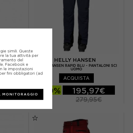
gie simili. Queste
e la tua attività per
HELLY HANSEN
ioramento del
gle, Facebook e
TALONI SCI
HELLY HANSEN RAPID BLU - PANTALONI SCI
on le impostazioni
UOMO
er fini obbligatori (ad
ACQUISTA
7€
-30%
195,97€
L MONITORAGGIO
5€
279,95€
EUR 44
S
M
L
XL