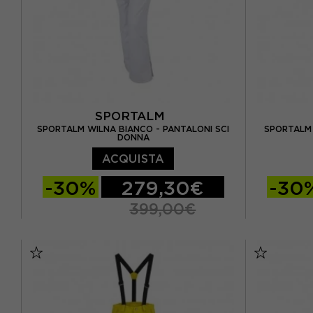
EUR 36
(1)
EUR 40
(3
EUR 46
(2)
EUR 48
(1)
S
(16)
XL
(13)
SPORTALM
SPORTALM WILNA BIANCO - PANTALONI SCI
SPORTALM 
DONNA
ACQUISTA
-30%
279,30€
-30
399,00€
EUR 40
EUR 42
EUR 44
EUR 40