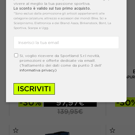
vivere al meglio la tua passione sportiva.
Lo sconto è valido sul tuo primo acquisto.
*Sono esclusi dalla promozione gli articoli appartenenti alle
categorie calzature, attrezzo e accessori dei mondi Bike, Sci e
Scialpinismo, Elettronica e dei Brand Assos, Birkenstock, Bont, La
Sportiva, Scarpa e Ugg.
Si, voglio ricevere da Sportland S.r.l novità,
promozioni e offerte dedicate via email!.
(Trattamento dei dati come da punto 3 dell'
informativa privacy)
HELLY HANSEN
HELLY HANSEN NO LIMITS NERO - PANTALONI
ENERGIAPUR
SCI BAMBINO
ISCRIVITI
ACQUISTA
-30%
97,97€
-30
139,95€
140 CM / 10 A
152 CM / 12 A
S
M
164 CM / 14 A