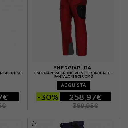
A
ENERGIAPURA
NTALONI SCI
ENERGIAPURA GRONG VELVET BORDEAUX -
PANTALONI SCI UOMO
ACQUISTA
47€
-30%
258,97€
5€
369,95€
XS
S
M
L