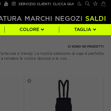
SERVIZIO CLIENTI: CLICCA QUI
ATURA
MARCHI
NEGOZI
SALDI
COLORE
TAGLIA
HELLY HANSEN
BIANCO
110 CM
(5)
(7)
(8)
CI SONO 90 PRODOTTI
PHENIX
GIALLO
13 ANNI
(7)
(2)
(5)
rtevole e trendy. La nostra selezione di capi è perfetta
a rendere le vostre discese e le vos...
ROSA
146 CM
(1)
(6)
164 CM
(2)
42
(6)
5/6 ANNI
(1)
56
(3)
98 CM
(1)