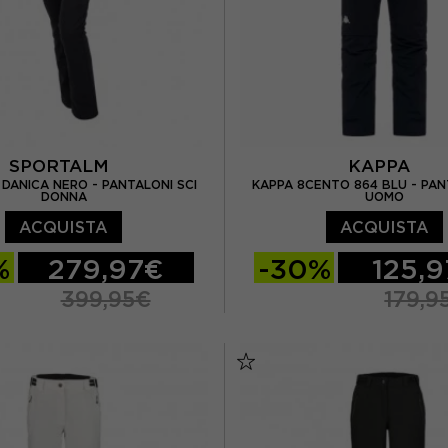
)
EUR 42
(6)
L
(26)
XS
(13)
SPORTALM
KAPPA
DANICA NERO - PANTALONI SCI
KAPPA 8CENTO 864 BLU - PAN
DONNA
UOMO
ACQUISTA
ACQUISTA
%
279,97€
-30%
125,
399,95€
179,9
EUR 42
EUR 44
XS
S
M
L
EUR 46