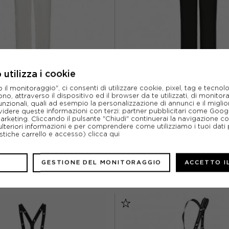
utilizza i cookie
l monitoraggio", ci consenti di utilizzare cookie, pixel, tag e tecnolo
o, attraverso il dispositivo ed il browser da te utilizzati, di monitorar
ICEPEAK
ICEPEAK
unzionali, quali ad esempio la personalizzazione di annunci e il migl
idere queste informazioni con terzi: partner pubblicitari come Goo
ASHER BIANCO - PANTALONI SCI
ICEPEAK FLASHER NERO - PAN
marketing. Cliccando il pulsante "Chiudi" continuerai la navigazione c
DONNA
DONNA
ulteriori informazioni e per comprendere come utilizziamo i tuoi dati p
ACQUISTA
ACQUISTA
ristiche carrello e accesso)
clicca qui
%
55,97€
-30%
55,9
GESTIONE DEL MONITORAGGIO
ACCETTO I
79,95€
79,9
EUR 42
EUR 44
EUR 40
EUR 42
EUR 46
EUR 46