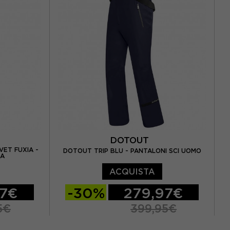
A
DOTOUT
VET FUXIA -
DOTOUT TRIP BLU - PANTALONI SCI UOMO
NA
ACQUISTA
97€
-30%
279,97€
5€
399,95€
S
M
L
XL