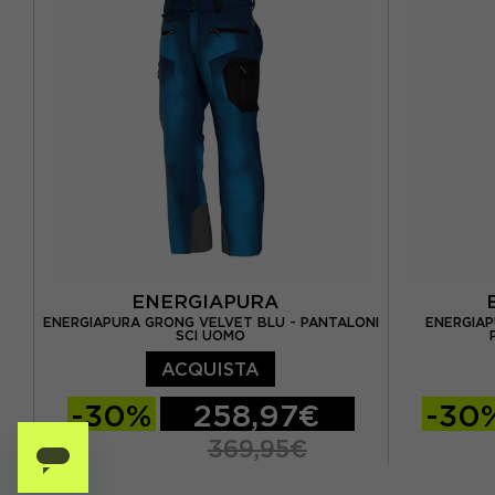
ENERGIAPURA
ENERGIAPURA GRONG VELVET BLU - PANTALONI
ENERGIAP
SCI UOMO
ACQUISTA
-30%
258,97€
-30
369,95€
XS
S
M
L
XS
S