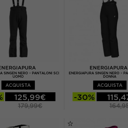
ENERGIAPURA
ENERGIAPUR
A SINGEN NERO - PANTALONI SCI
ENERGIAPURA SINGEN NERO - PA
UOMO
DONNA
ACQUISTA
ACQUISTA
%
125,99€
-30%
115,
179,99€
164,9
L
XL
XS
S
M
L