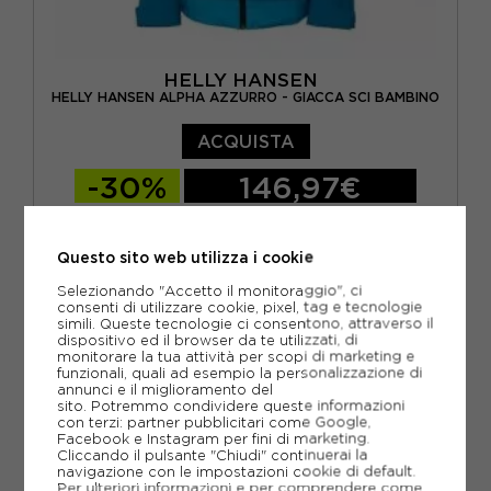
HELLY HANSEN
HELLY HANSEN ALPHA AZZURRO - GIACCA SCI BAMBINO
ACQUISTA
-30%
146,97€
209,95€
Questo sito web utilizza i cookie
140 CM / 10 A
152 CM / 12 A
Selezionando "Accetto il monitoraggio", ci
consenti di utilizzare cookie, pixel, tag e tecnologie
164 CM / 14 A
simili. Queste tecnologie ci consentono, attraverso il
dispositivo ed il browser da te utilizzati, di
monitorare la tua attività per scopi di marketing e
funzionali, quali ad esempio la personalizzazione di
annunci e il miglioramento del
sito. Potremmo condividere queste informazioni
con terzi: partner pubblicitari come Google,
Facebook e Instagram per fini di marketing.
Cliccando il pulsante "Chiudi" continuerai la
navigazione con le impostazioni cookie di default.
Per ulteriori informazioni e per comprendere come