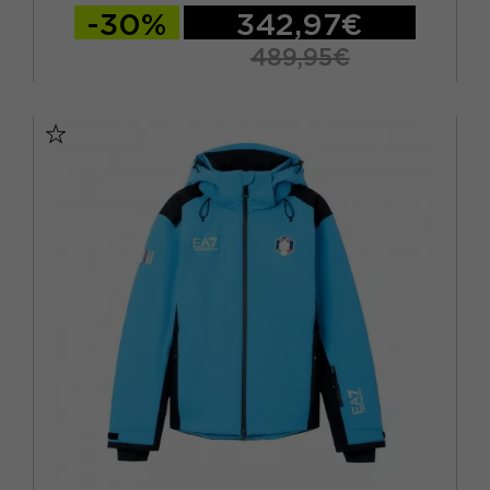
-30%
342,97€
489,95€
XS
S
M