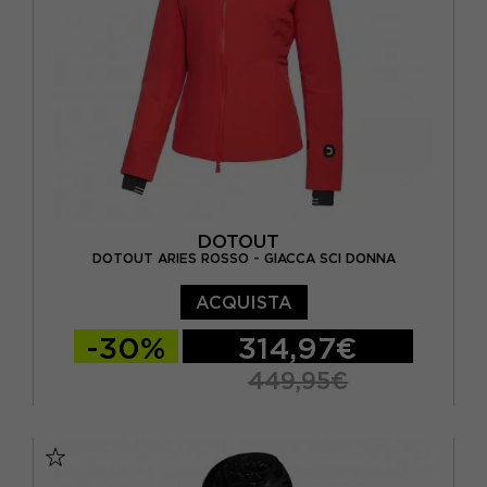
DOTOUT
DOTOUT ARIES ROSSO - GIACCA SCI DONNA
ACQUISTA
-30%
314,97€
449,95€
XS
S
M
L