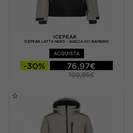
ICEPEAK
ICEPEAK LATTA NERO - GIACCA SCI BAMBINO
ACQUISTA
-30%
76,97€
109,95€
116 CM
128 CM
140 CM
152 CM
164 CM
176 CM