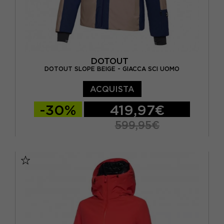
DOTOUT
DOTOUT SLOPE BEIGE - GIACCA SCI UOMO
ACQUISTA
-30%
419,97€
599,95€
S
M
L
XL