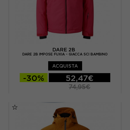
DARE 2B
DARE 2B IMPOSE FUXIA - GIACCA SCI BAMBINO
ACQUISTA
-30%
52,47€
74,95€
11-12 ANNI
13 ANNI
14 ANNI
15-16 A
5/6A
7-8 ANNI
9-10 ANNI