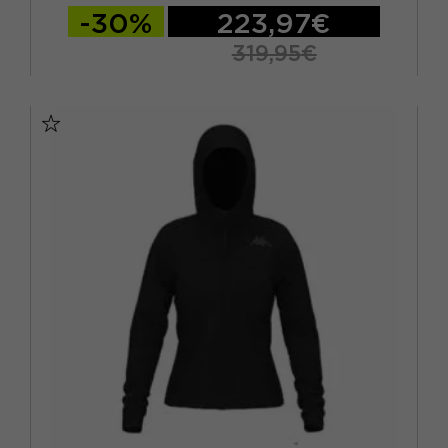
-30%
223,97€
319,95€
XS
S
M
L
XL