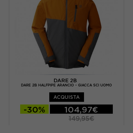
DARE 2B
DARE 2B HALFPIPE ARANCIO - GIACCA SCI UOMO
ACQUISTA
-30%
104,97€
149,95€
S
M
L
XL