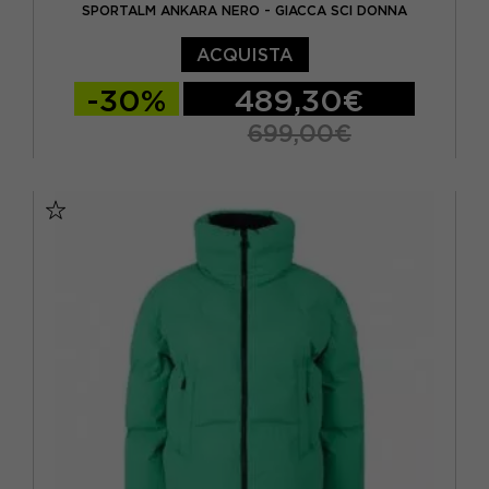
SPORTALM ANKARA NERO - GIACCA SCI DONNA
EUR 40
(2)
ACQUISTA
EUR 42
(5)
-30%
489,30€
EUR 44
(2)
699,00€
EUR 46
(2)
EUR 42
EUR 44
EUR 46
L
(15)
M
(18)
S
(13)
XL
(6)
XS
(7)
XXL
(2)