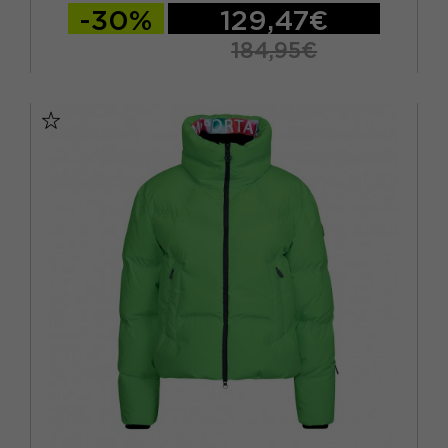
-30%
129,47€
184,95€
XS
S
M
L