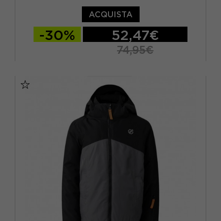
ACQUISTA
-30%
52,47€
74,95€
11-12 ANNI
13 ANNI
14 ANNI
15-16 A
5/6A
7-8 ANNI
9-10 ANNI