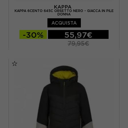
KAPPA
KAPPA 6CENTO 645C ORSETTO NERO - GIACCA IN PILE
DONNA
ACQUISTA
-30%
55,97€
79,95€
XS
S
M
L