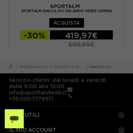
SPORTALM
SPORTALM GIACCA SCI ORLANDO VERDE DONNA
ACQUISTA
-30%
419,97€
599,95€
EUR 34
EUR 36
EUR 38
Abbigliamento
Outdoor e neve
Giacche sci
Servizio clienti: dal lunedì a venerdì
dalle 9:00 alle 13:00
info@sportlandweb.it
+39.030.7778571
LINK UTILI
IL MIO ACCOUNT