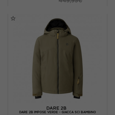
449,95€
XS
S
M
L
DARE 2B
DARE 2B IMPOSE VERDE - GIACCA SCI BAMBINO