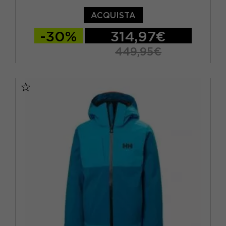
ACQUISTA
-30%
314,97€
449,95€
S
M
L
XL