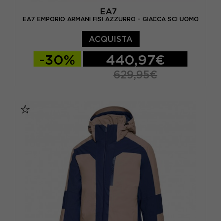
EA7
EA7 EMPORIO ARMANI FISI AZZURRO - GIACCA SCI UOMO
ACQUISTA
-30%
440,97€
629,95€
S
M
L
XL