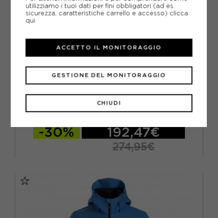
utilizziamo i tuoi dati per fini obbligatori (ad es.
sicurezza, caratteristiche carrello e accesso)
clicca
qui
ACCETTO IL MONITORAGGIO
GESTIONE DEL MONITORAGGIO
ENERGIAPURA
ENERGIAPURA TRUN LADY ITA FUXIA - GIACCA SCI DONNA
CHIUDI
ACQUISTA
-30%
192,47€
274,95€
XS
S
M
L