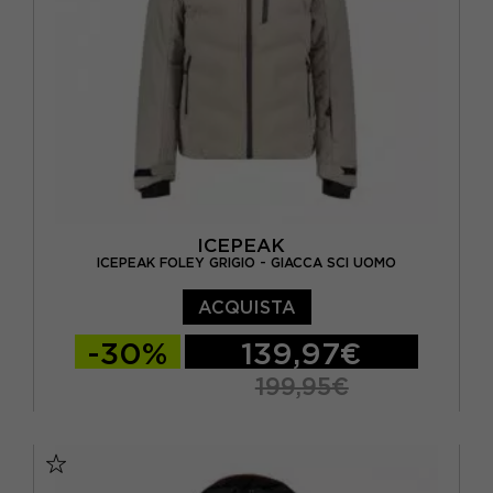
ICEPEAK
ICEPEAK FOLEY GRIGIO - GIACCA SCI UOMO
ACQUISTA
-30%
139,97€
199,95€
46
48
50
52
54