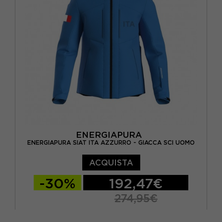
ENERGIAPURA
ENERGIAPURA SIAT ITA AZZURRO - GIACCA SCI UOMO
ACQUISTA
-30%
192,47€
274,95€
XS
S
M
L
XL
XXL