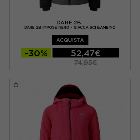
DARE 2B
DARE 2B IMPOSE NERO - GIACCA SCI BAMBINO
ACQUISTA
-30%
52,47€
74,95€
11-12 ANNI
13 ANNI
14 ANNI
15-16 A
5/6A
7-8 ANNI
9-10 ANNI