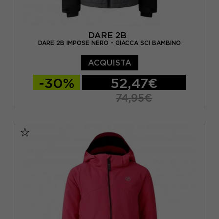
DARE 2B
DARE 2B IMPOSE NERO - GIACCA SCI BAMBINO
ACQUISTA
-30%
52,47€
74,95€
11-12 ANNI
13 ANNI
14 ANNI
15-16 A
5/6A
7-8 ANNI
9-10 ANNI