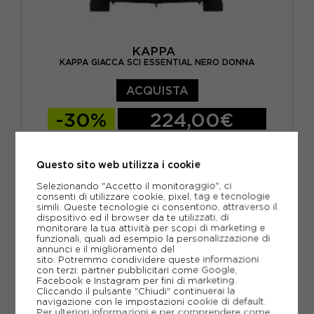
KAPPA
KAPPA GIACCA SCI ESSENTIAL NERO DONNA
ACQUISTA
-30%
224,00€
320,00€
Questo sito web utilizza i cookie
XS
S
M
L
Selezionando "Accetto il monitoraggio", ci
consenti di utilizzare cookie, pixel, tag e tecnologie
simili. Queste tecnologie ci consentono, attraverso il
dispositivo ed il browser da te utilizzati, di
monitorare la tua attività per scopi di marketing e
funzionali, quali ad esempio la personalizzazione di
annunci e il miglioramento del
sito. Potremmo condividere queste informazioni
con terzi: partner pubblicitari come Google,
Facebook e Instagram per fini di marketing.
Cliccando il pulsante "Chiudi" continuerai la
navigazione con le impostazioni cookie di default.
Per ulteriori informazioni e per comprendere come