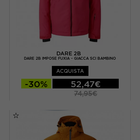
DARE 2B
DARE 2B IMPOSE FUXIA - GIACCA SCI BAMBINO
ACQUISTA
-30%
52,47€
74,95€
11-12 ANNI
13 ANNI
14 ANNI
15-16 A
5/6A
7-8 ANNI
9-10 ANNI