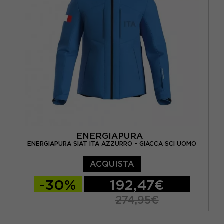
ENERGIAPURA
ENERGIAPURA SIAT ITA AZZURRO - GIACCA SCI UOMO
ACQUISTA
-30%
192,47€
274,95€
XS
S
M
L
XL
XXL