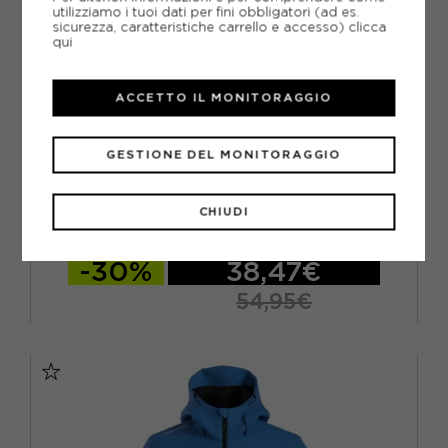
utilizziamo i tuoi dati per fini obbligatori (ad es.
sicurezza, caratteristiche carrello e accesso)
clicca
qui
ACCETTO IL MONITORAGGIO
GESTIONE DEL MONITORAGGIO
ICEPEAK
ICEPEAK GIACCA SCI ORSETTO COLONY NERO DONNA
CHIUDI
ACQUISTA
-30%
38,47€
54,95€
S
M
L
XL