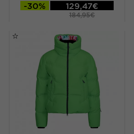
-30%
129,47€
184,95€
XS
S
M
L