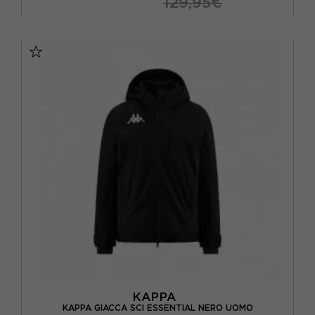
129,95€
110
116
122
128
134
140
146
152
KAPPA
KAPPA GIACCA SCI ESSENTIAL NERO UOMO