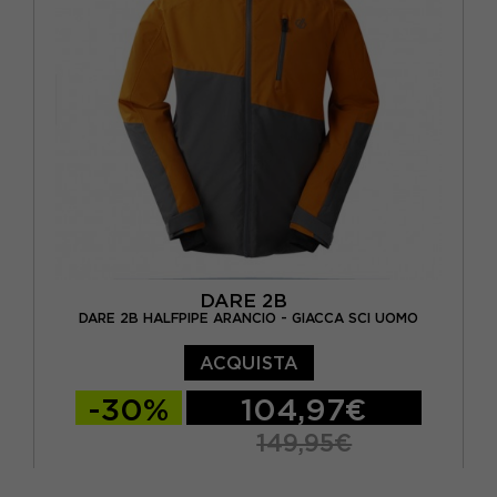
DARE 2B
DARE 2B HALFPIPE ARANCIO - GIACCA SCI UOMO
ACQUISTA
-30%
104,97€
149,95€
S
M
L
XL