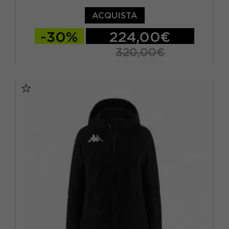
ACQUISTA
-30%
224,00€
320,00€
S
M
L
XL
XXL