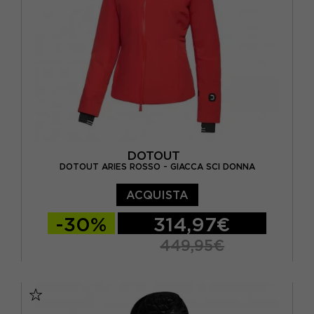
DOTOUT
DOTOUT ARIES ROSSO - GIACCA SCI DONNA
ACQUISTA
-30%
314,97€
449,95€
XS
S
M
L