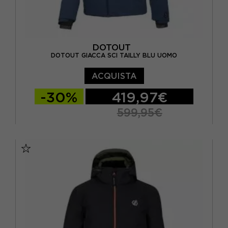
DOTOUT
DOTOUT GIACCA SCI TAILLY BLU UOMO
ACQUISTA
-30%
419,97€
599,95€
S
M
L
XL