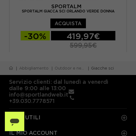
SPORTALM
SPORTALM GIACCA SCI ORLANDO VERDE DONNA
ACQUISTA
-30%
419,97€
599,95€
EUR 34
EUR 36
EUR 38
Abbigliamento
Outdoor e neve
Giacche sci
Servizio clienti: dal lunedì a venerdì
dalle 9:00 alle 13:00
info@sportlandweb.it
+39.030.7778571
LINK UTILI
IL MIO ACCOUNT