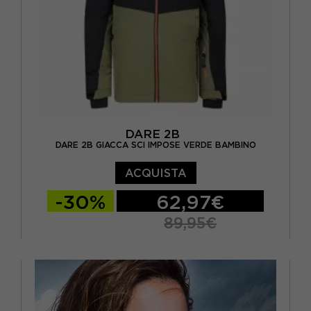
DARE 2B
DARE 2B GIACCA SCI IMPOSE VERDE BAMBINO
ACQUISTA
-30%
62,97€
89,95€
11-12 ANNI
13 ANNI
14 ANNI
15-16 A
5/6A
7-8 ANNI
9-10 ANNI