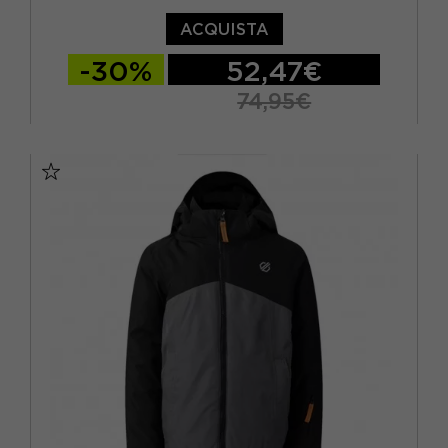
ACQUISTA
-30%
52,47€
74,95€
11-12 ANNI
13 ANNI
14 ANNI
15-16 A
5/6A
7-8 ANNI
9-10 ANNI