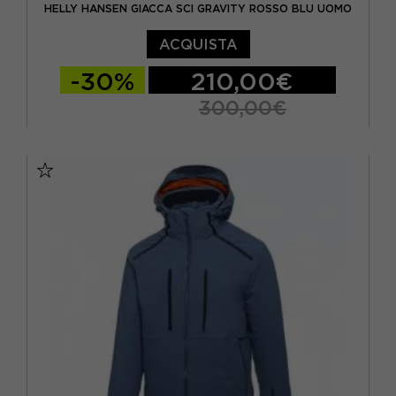
HELLY HANSEN GIACCA SCI GRAVITY ROSSO BLU UOMO
EUR 40
(2)
ACQUISTA
EUR 42
(5)
-30%
210,00€
EUR 44
(2)
300,00€
EUR 46
(2)
M
L
XL
L
(15)
M
(18)
S
(13)
XL
(6)
XS
(7)
XXL
(2)