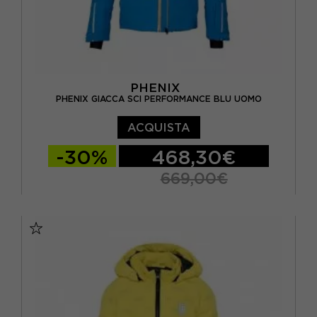
PHENIX
PHENIX GIACCA SCI PERFORMANCE BLU UOMO
ACQUISTA
-30%
468,30€
669,00€
S
M
L
XL