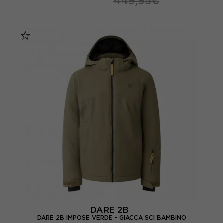
449,95€
XS
S
M
L
DARE 2B
DARE 2B IMPOSE VERDE - GIACCA SCI BAMBINO