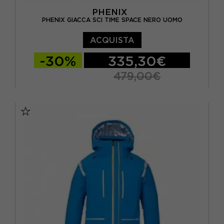
PHENIX
PHENIX GIACCA SCI TIME SPACE NERO UOMO
ACQUISTA
-30%
335,30€
479,00€
S
M
L
XL