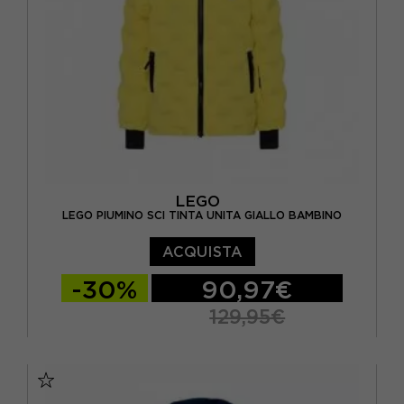
LEGO
LEGO PIUMINO SCI TINTA UNITA GIALLO BAMBINO
ACQUISTA
-30%
90,97€
129,95€
110
116
122
128
134
140
146
152