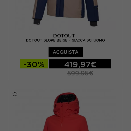
DOTOUT
DOTOUT SLOPE BEIGE - GIACCA SCI UOMO
ACQUISTA
-30%
419,97€
599,95€
S
M
L
XL