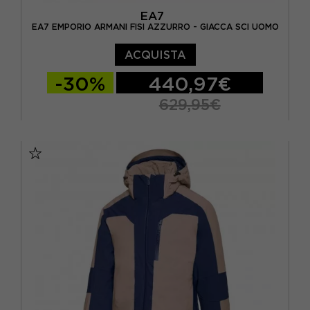
EA7
EA7 EMPORIO ARMANI FISI AZZURRO - GIACCA SCI UOMO
ACQUISTA
-30%
440,97€
629,95€
S
M
L
XL