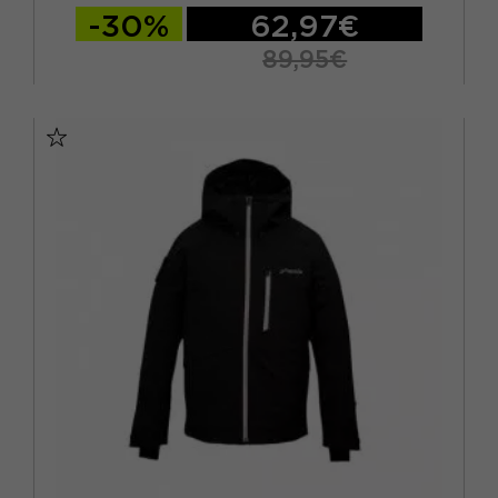
-30%
62,97€
89,95€
11-12 ANNI
13 ANNI
14 ANNI
15-16 A
5/6A
7-8 ANNI
9-10 ANNI