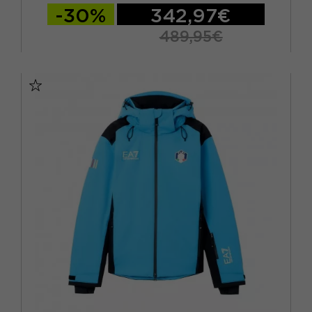
-30%
342,97€
489,95€
XS
S
M