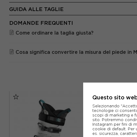
GUIDA ALLE TAGLIE
DOMANDE FREQUENTI
Come ordinare la taglia giusta?
Cosa significa convertire la misura del piede in
Questo sito web 
Selezionando "Accetto i
tecnologie ci consenton
scopi di marketing e f
sito. Potremmo condiv
Instagram per fini di 
cookie di default. Per 
es. sicurezza, caratte