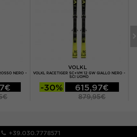
VOLKL
ROSSO NERO -
VOLKL RACETIGER SC+VM 12 GW GIALLO NERO -
V
SCI UOMO
97€
-30%
615,97€
5€
879,95€
+39.030.7778571