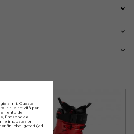
gie simili. Queste
e la tua attività per
ioramento del
gle, Facebook e
on le impostazioni
er fini obbligatori (ad