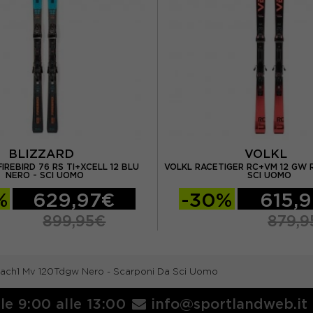
BLIZZARD
VOLKL
IREBIRD 76 RS TI+XCELL 12 BLU
VOLKL RACETIGER RC+VM 12 GW 
NERO - SCI UOMO
SCI UOMO
%
629,97€
-30%
615,
899,95€
879,9
Mach1 Mv 120Tdgw Nero - Scarponi Da Sci Uomo
lle 9:00 alle 13:00
info@sportlandweb.it