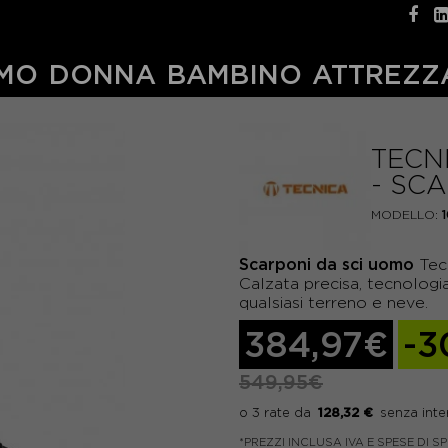
MO
DONNA
BAMBINO
ATTREZZ
TECN
- SC
MODELLO:
Scarponi da sci uomo
Tecn
Calzata precisa, tecnologi
qualsiasi terreno e neve.
384,97€
-3
549,95€
128,32 €
*PREZZI INCLUSA IVA E SPESE DI S