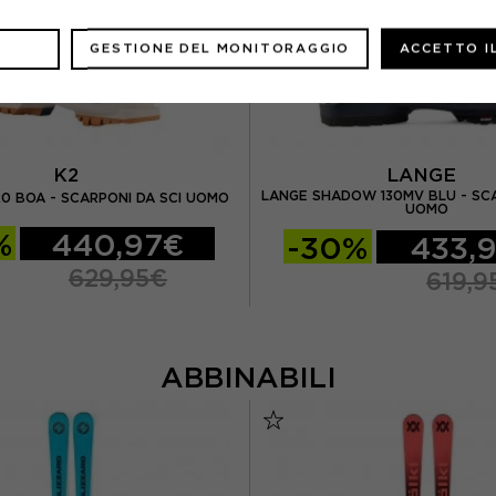
GESTIONE DEL MONITORAGGIO
ACCETTO I
K2
LANGE
LANGE SHADOW 130MV BLU - SCA
20 BOA - SCARPONI DA SCI UOMO
UOMO
%
440,97€
-30%
433,
629,95€
619,9
ABBINABILI