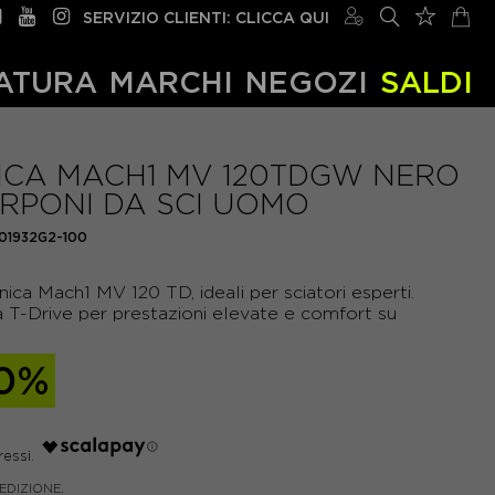
SERVIZIO CLIENTI: CLICCA QUI
ATURA
MARCHI
NEGOZI
SALDI
ICA MACH1 MV 120TDGW NERO
ARPONI DA SCI UOMO
101932G2-100
ica Mach1 MV 120 TD, ideali per sciatori esperti.
a T-Drive per prestazioni elevate e comfort su
0%
PEDIZIONE.