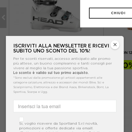
CHIUDI
×
ISCRIVITI ALLA NEWSLETTER E RICEVI
HEAD
SUBITO UNO SCONTO DEL 10%!
O -
HEAD RAPTOR WCR 120 BIANCO NERO -
K2 RECON 1
SCARPONI DA SCI UOMO
Per te sconti riservati, accesso anticipato alle promo
-30
-30%
434,00€
più attese, un buono compleanno e tanti consigli per
vivere al meglio la tua passione sportiva.
Lo sconto è valido sul tuo primo acquisto.
620,00€
*Sono esclusi dalla promozione gli articoli appartenenti alle
categorie calzature, attrezzo e accessori dei mondi Bike, Sci e
Scialpinismo, Elettronica e dei Brand Assos, Birkenstock, Bont, La
Sportiva, Scarpa e Ugg.
Si, voglio ricevere da Sportland S.r.l novità,
promozioni e offerte dedicate via email!.