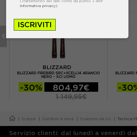
(Trattamento dei dati come da punto 3 dell'
informativa privacy)
ISCRIVITI
BLIZZARD
DE -
BLIZZARD FIREBIRD SRC+XCELL14 ARANCIO
BLIZZARD F
NERO - SCI UOMO
-30%
804,97€
-30
1 149,95€
Scarpe
Outdoor e neve
Scarponi da sci
Tecnica 
Servizio clienti: dal lunedì a venerdì da