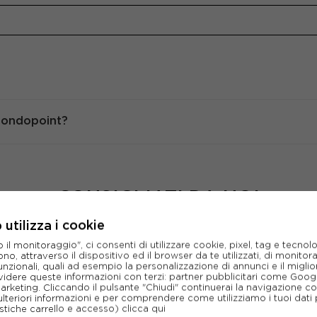
 Mondopoint?
CONSIGLIATI DA NOI
utilizza i cookie
l monitoraggio", ci consenti di utilizzare cookie, pixel, tag e tecnolo
o, attraverso il dispositivo ed il browser da te utilizzati, di monitorar
unzionali, quali ad esempio la personalizzazione di annunci e il migl
idere queste informazioni con terzi: partner pubblicitari come Goo
marketing. Cliccando il pulsante "Chiudi" continuerai la navigazione c
ulteriori informazioni e per comprendere come utilizziamo i tuoi dati p
ristiche carrello e accesso)
clicca qui