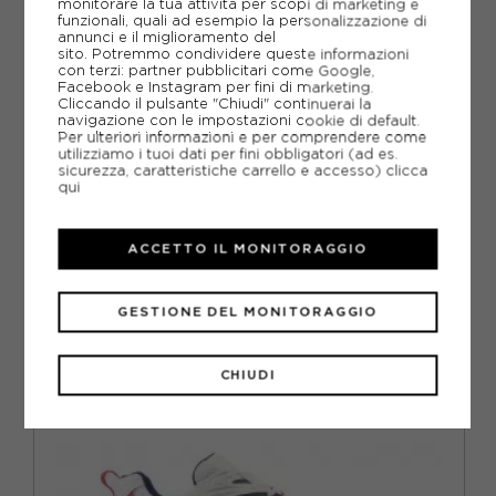
monitorare la tua attività per scopi di marketing e
PIÙ INFORMAZIONI
funzionali, quali ad esempio la personalizzazione di
annunci e il miglioramento del
SCHEDA TECNICA
sito. Potremmo condividere queste informazioni
con terzi: partner pubblicitari come Google,
Facebook e Instagram per fini di marketing.
GUIDA ALLE TAGLIE
Cliccando il pulsante "Chiudi" continuerai la
navigazione con le impostazioni cookie di default.
Per ulteriori informazioni e per comprendere come
DOMANDE FREQUENTI
utilizziamo i tuoi dati per fini obbligatori (ad es.
sicurezza, caratteristiche carrello e accesso)
clicca
Come ordinare la taglia giusta?
qui
ACCETTO IL MONITORAGGIO
CONSIGLIATI DA NOI
GESTIONE DEL MONITORAGGIO
CHIUDI