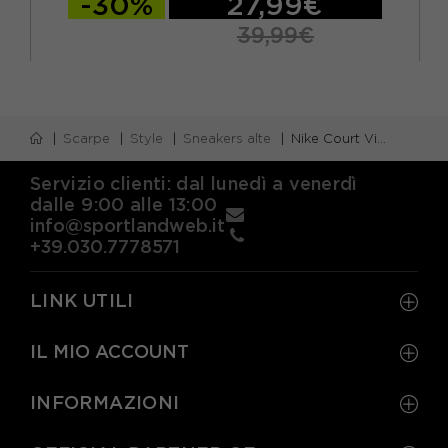
-30%
27,99€
39,99€
Scarpe
Style
Sneakers alte
Nike Court Vision Mid Winter Nero Bianco - Sneakers Uomo
Servizio clienti: dal lunedì a venerdì
dalle 9:00 alle 13:00
info@sportlandweb.it
+39.030.7778571
LINK UTILI
IL MIO ACCOUNT
INFORMAZIONI