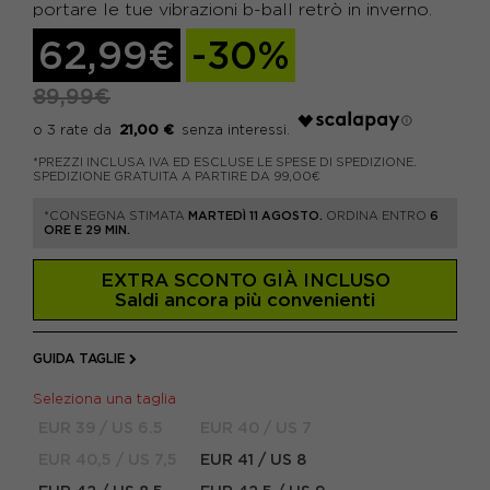
portare le tue vibrazioni b-ball retrò in inverno.
62,99€
-30%
89,99€
21,00 €
*PREZZI INCLUSA IVA ED ESCLUSE LE SPESE DI SPEDIZIONE.
SPEDIZIONE GRATUITA A PARTIRE DA 99,00€
*CONSEGNA STIMATA
MARTEDÌ 11 AGOSTO.
ORDINA ENTRO
6
ORE E 29 MIN.
EXTRA SCONTO GIÀ INCLUSO
Saldi ancora più convenienti
GUIDA TAGLIE
Seleziona una taglia
EUR 39 / US 6.5
EUR 40 / US 7
EUR 40,5 / US 7,5
EUR 41 / US 8