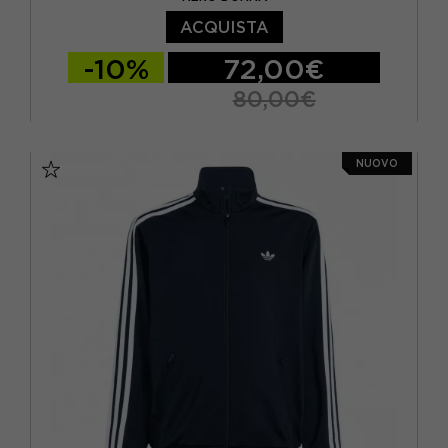
ACQUISTA
-10%
72,00€
80,00€
XS
S
M
L
NUOVO