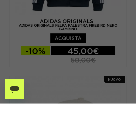
ADIDAS ORIGINALS
ADIDAS ORIGINALS FELPA PALESTRA FIREBIRD NERO
BAMBINO
ACQUISTA
-10%
45,00€
50,00€
11-12 ANNI
13-14 ANNI
14-15 ANNI
NUOVO
15-16 A
9-10 ANNI