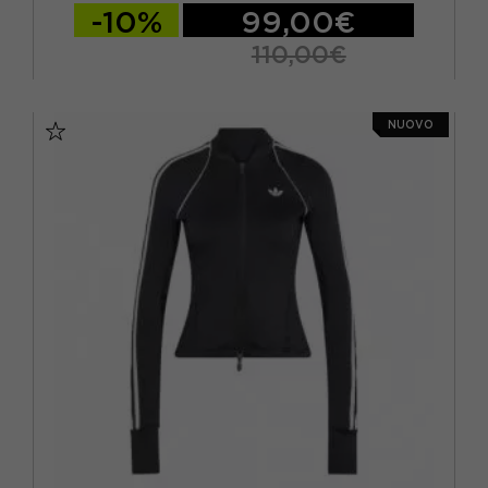
-10%
99,00€
110,00€
XS
S
M
NUOVO