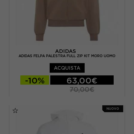
EUR 30
(1)
EUR 34
(3)
EUR 36
(8)
EUR 38
(6)
ADIDAS
EUR 40
(5)
ADIDAS FELPA PALESTRA FULL ZIP KIT MORO UOMO
EUR 42
(1)
ACQUISTA
L
(1341)
-10%
63,00€
70,00€
L/XL
(2)
M
(1471)
XS
S
M
L
NUOVO
M/L
(19)
S
(1454)