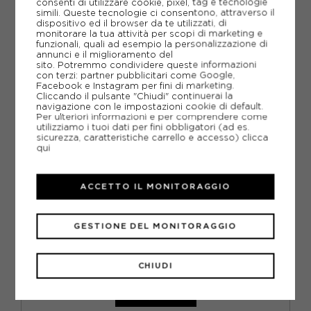
consenti di utilizzare cookie, pixel, tag e tecnologie
NUOVO
simili. Queste tecnologie ci consentono, attraverso il
dispositivo ed il browser da te utilizzati, di
monitorare la tua attività per scopi di marketing e
funzionali, quali ad esempio la personalizzazione di
annunci e il miglioramento del
sito. Potremmo condividere queste informazioni
con terzi: partner pubblicitari come Google,
Facebook e Instagram per fini di marketing.
Cliccando il pulsante "Chiudi" continuerai la
navigazione con le impostazioni cookie di default.
Per ulteriori informazioni e per comprendere come
utilizziamo i tuoi dati per fini obbligatori (ad es.
sicurezza, caratteristiche carrello e accesso)
clicca
qui
ACCETTO IL MONITORAGGIO
GESTIONE DEL MONITORAGGIO
ADIDAS
CHIUDI
ADIDAS Z.N.E FELPA PALESTRA FULL ZIP GRIGIO DONNA
ACQUISTA