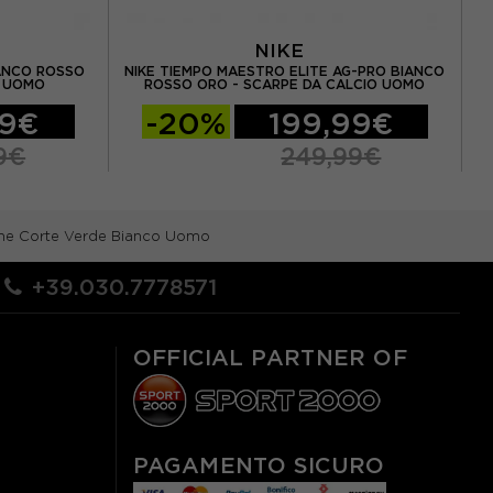
NIKE
IANCO ROSSO
NIKE TIEMPO MAESTRO ELITE AG-PRO BIANCO
NI
O UOMO
ROSSO ORO - SCARPE DA CALCIO UOMO
99€
-20%
199,99€
9€
249,99€
che Corte Verde Bianco Uomo
+39.030.7778571
OFFICIAL PARTNER OF
PAGAMENTO SICURO