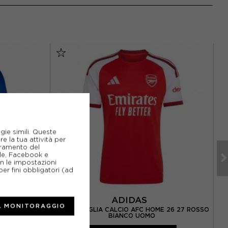
gie simili. Queste
e la tua attività per
ioramento del
gle, Facebook e
on le impostazioni
er fini obbligatori (ad
ADIDAS
L MONITORAGGIO
G HOME 26 27
ADIDAS MAGLIA CALCIO AFC HOME 26 27 ROSSO
AD
OMO
BIANCO UOMO