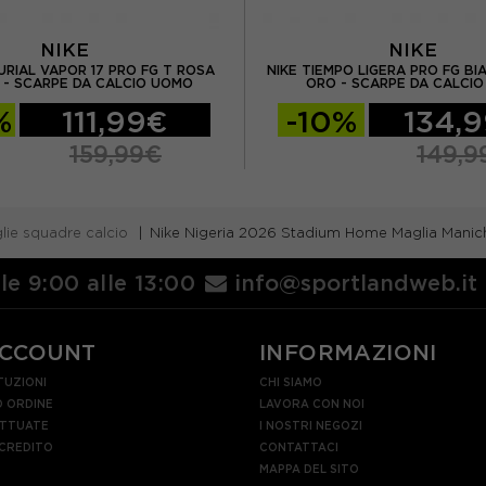
NIKE
NIKE
URIAL VAPOR 17 PRO FG T ROSA
NIKE TIEMPO LIGERA PRO FG B
 - SCARPE DA CALCIO UOMO
ORO - SCARPE DA CALCI
%
111,99€
-10%
134,
159,99€
149,9
lie squadre calcio
Nike Nigeria 2026 Stadium Home Maglia Mani
lle 9:00 alle 13:00
info@sportlandweb.it
ACCOUNT
INFORMAZIONI
TUZIONI
CHI SIAMO
 ORDINE
LAVORA CON NOI
ETTUATE
I NOSTRI NEGOZI
 CREDITO
CONTATTACI
MAPPA DEL SITO