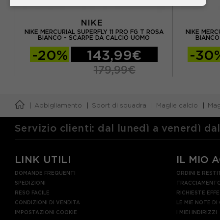
NIKE
 -
NIKE MERCURIAL SUPERFLY 11 PRO FG T ROSA
NIKE MERC
BIANCO - SCARPE DA CALCIO UOMO
BIANCO
-20%
143,99€
-30
179,99€
Abbigliamento
Sport di squadra
Maglie calcio
Mag
Servizio clienti: dal lunedì a venerdì da
LINK UTILI
IL MIO 
DOMANDE FREQUENTI
ORDINI E RESTI
SPEDIZIONI
TRACCIAMENTO
RESO FACILE
RICHIESTE EFF
CONDIZIONI DI VENDITA
LE MIE NOTE DI
IMPOSTAZIONI COOKIE
I MIEI INDIRIZZI