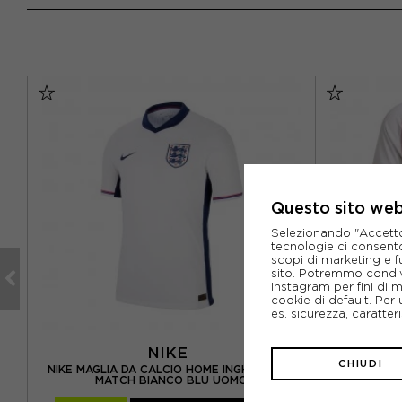
Questo sito web 
Selezionando "Accetto i
tecnologie ci consenton
scopi di marketing e f
sito. Potremmo condiv
Instagram per fini di 
cookie di default. Per 
es. sicurezza, caratte
NIKE
CHIUDI
A
NIKE MAGLIA DA CALCIO HOME INGHILTERRA
ADIDAS MAG
MATCH BIANCO BLU UOMO
HOM