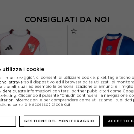
CONSIGLIATI DA NOI
utilizza i cookie
l monitoraggio", ci consenti di utilizzare cookie, pixel, tag e tecnolo
o, attraverso il dispositivo ed il browser da te utilizzati, di monitorar
unzionali, quali ad esempio la personalizzazione di annunci e il migl
idere queste informazioni con terzi: partner pubblicitari come Goo
marketing. Cliccando il pulsante "Chiudi" continuerai la navigazione c
ulteriori informazioni e per comprendere come utilizziamo i tuoi dati p
ristiche carrello e accesso)
clicca qui
ADIDAS
NIKE
GESTIONE DEL MONITORAGGIO
ACCETTO I
LIA MANICHE CORTE RIVER PLATE
NIKE MAGLIA MANICHE CORTE PS
E BIANCO ROSSO UOMO
BLU BIANCO ROSSO U