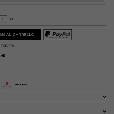
L
XL
GI AL CARRELLO
DESIDERI
CHE