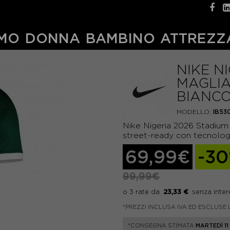
MO
DONNA
BAMBINO
ATTREZZ
NIKE N
MAGLIA
BIANC
MODELLO:
IB53
Nike Nigeria 2026 Stadium
street-ready con tecnologi
69,99€
-3
99,99€
23,33 €
*PREZZI INCLUSA IVA ED ESCLUSE 
*CONSEGNA STIMATA
MARTEDÌ 1