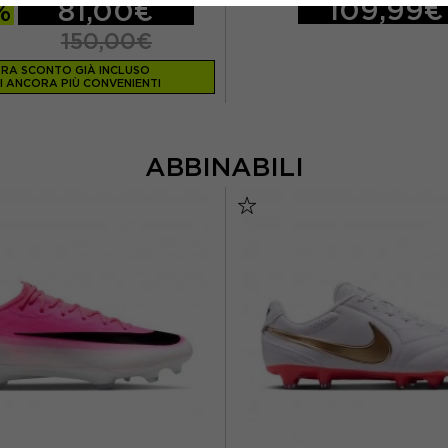
109,99€
%
81,00€
150,00€
RA SCONTO GIÀ INCLUSO
I ANCORA PIÙ CONVENIENTI
ABBINABILI