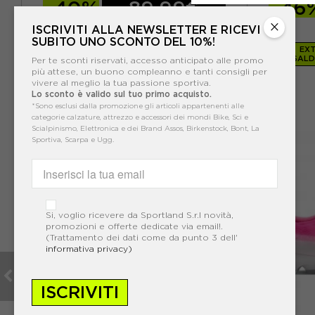
-40%
89,99€
-46
×
149,99€
ISCRIVITI ALLA NEWSLETTER E RICEVI
SUBITO UNO SCONTO DEL 10%!
EXT
SALD
Per te sconti riservati, accesso anticipato alle promo
più attese, un buono compleanno e tanti consigli per
vivere al meglio la tua passione sportiva.
Lo sconto è valido sul tuo primo acquisto.
*Sono esclusi dalla promozione gli articoli appartenenti alle
categorie calzature, attrezzo e accessori dei mondi Bike, Sci e
Scialpinismo, Elettronica e dei Brand Assos, Birkenstock, Bont, La
VO
Sportiva, Scarpa e Ugg.
Si, voglio ricevere da Sportland S.r.l novità,
promozioni e offerte dedicate via email!.
(Trattamento dei dati come da punto 3 dell'
informativa privacy)
ISCRIVITI