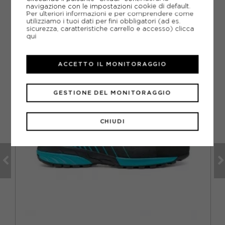
navigazione con le impostazioni cookie di default.
Per ulteriori informazioni e per comprendere come
utilizziamo i tuoi dati per fini obbligatori (ad es.
sicurezza, caratteristiche carrello e accesso)
clicca
CONSIGLIATI DA NOI
qui
ACCETTO IL MONITORAGGIO
GESTIONE DEL MONITORAGGIO
CHIUDI