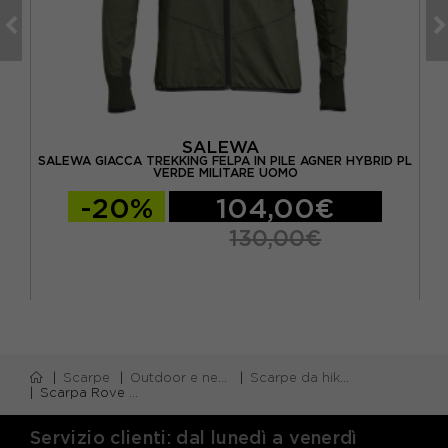
SALEWA
ODL
SALEWA GIACCA TREKKING FELPA IN PILE AGNER HYBRID PL
VERDE MILITARE UOMO
-20%
104,00€
130,00€
Scarpe
Outdoor e neve
Scarpe da hiking
Scarpa Rove GORE-TEX Grigio Verde - Scarpe Hiking Uomo
Servizio clienti: dal lunedì a venerdì