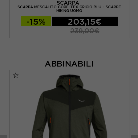
SCARPA
SCARPA MESCALITO GORE-TEX GRIGIO BLU - SCARPE
UOMO
SC
HIKING UOMO
-15%
203,15€
239,00€
ABBINABILI