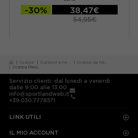
-30%
38,47€
54,95€
Scarpe
Outdoor e neve
Scarpe da hiking
Scarpa Mescalito Thyme Verde - Scarpe Hiking Uomo
Servizio clienti: dal lunedì a venerdì
dalle 9:00 alle 13:00
info@sportlandweb.it
+39.030.7778571
LINK UTILI
IL MIO ACCOUNT