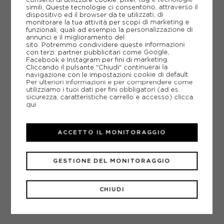
simili. Queste tecnologie ci consentono, attraverso il
dispositivo ed il browser da te utilizzati, di
POTREBBERO INTERESSARTI ANCHE
monitorare la tua attività per scopi di marketing e
SCARPE DA HIKING SCARPA
funzionali, quali ad esempio la personalizzazione di
annunci e il miglioramento del
SCARPE DA HIKING
sito. Potremmo condividere queste informazioni
ARTICOLI SPORTIVI SCARPA
con terzi: partner pubblicitari come Google,
Facebook e Instagram per fini di marketing.
METODI DI PAGAMENTO
Cliccando il pulsante "Chiudi" continuerai la
navigazione con le impostazioni cookie di default.
Per ulteriori informazioni e per comprendere come
utilizziamo i tuoi dati per fini obbligatori (ad es.
sicurezza, caratteristiche carrello e accesso)
clicca
PIÙ INFORMAZIONI
qui
SCHEDA TECNICA
ACCETTO IL MONITORAGGIO
GUIDA ALLE TAGLIE
GESTIONE DEL MONITORAGGIO
DOMANDE FREQUENTI
Come ordinare la taglia giusta?
CHIUDI