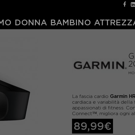
MO
DONNA
BAMBINO
ATTREZZ
G
2
MO
Garmin H
La fascia cardio
cardiaca e variabilità dell
appassionati di fitness. Co
Connect™, migliora ogni a
89,99€