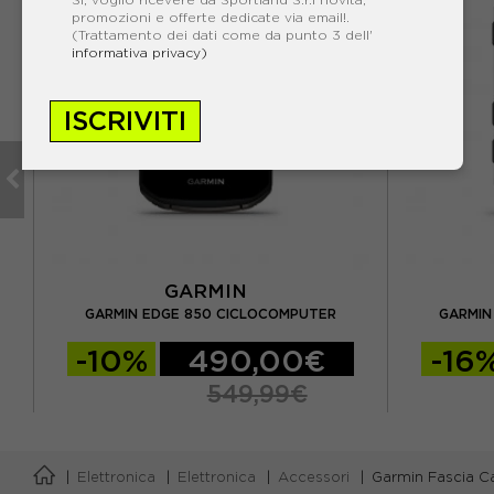
promozioni e offerte dedicate via email!.
(Trattamento dei dati come da punto 3 dell'
informativa privacy)
ISCRIVITI
GARMIN
GHT
GARMIN EDGE 850 CICLOCOMPUTER
GARMIN
-10%
490,00€
-16
549,99€
Elettronica
Elettronica
Accessori
Garmin Fascia C