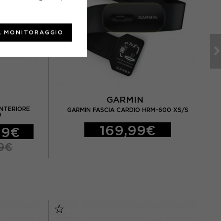
L MONITORAGGIO
GARMIN
ANTERIORE
GARMIN FASCIA CARDIO HRM-600 XS/S
O
169,99€
99€
9€