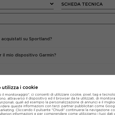
SCHEDA TECNICA
 acquistati su Sportland?
il mio dispositivo Garmin?
CONSIGLIATI DA NOI
utilizza i cookie
l monitoraggio", ci consenti di utilizzare cookie, pixel, tag e tecnolo
o, attraverso il dispositivo ed il browser da te utilizzati, di monitorar
unzionali, quali ad esempio la personalizzazione di annunci e il migl
idere queste informazioni con terzi: partner pubblicitari come Goo
marketing. Cliccando il pulsante "Chiudi" continuerai la navigazione c
ulteriori informazioni e per comprendere come utilizziamo i tuoi dati p