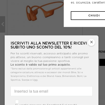
es. sicurezza, caratte
CHIUDI
×
ISCRIVITI ALLA NEWSLETTER E RICEVI
SUBITO UNO SCONTO DEL 10%!
SHOKZ
E
SHOKZ OPENRUN PRO 2 CUFFIE A CONDUZIONE
SHOKZ OPENR
Per te sconti riservati, accesso anticipato alle promo
OSSEA ARANCIO
più attese, un buono compleanno e tanti consigli per
199,99€
vivere al meglio la tua passione sportiva.
Lo sconto è valido sul tuo primo acquisto.
*Sono esclusi dalla promozione gli articoli appartenenti alle
categorie calzature, attrezzo e accessori dei mondi Bike, Sci e
Scialpinismo, Elettronica e dei Brand Assos, Birkenstock, Bont, La
Sportiva, Scarpa e Ugg.
Si, voglio ricevere da Sportland S.r.l novità,