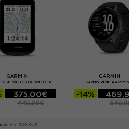
GARMIN
GARMIN
 EDGE 550 CICLOCOMPUTER
GARMIN VENU 4 45MM 
%
375,00€
-14%
469,
449,99€
549,9
ardio Hrm-200 Xs/S