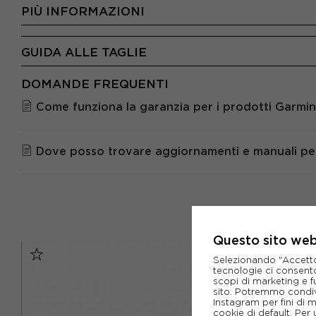
PIÙ INFORMAZIONI
GUIDA ALLE TAGLIE
DOMANDE FREQUENTI
Come funziona la garanzia per i prodotti Garmin
Dove posso trovare aggiornamenti e manuali per 
Questo sito web 
Selezionando "Accetto i
tecnologie ci consenton
scopi di marketing e f
sito. Potremmo condiv
Instagram per fini di 
cookie di default. Per 