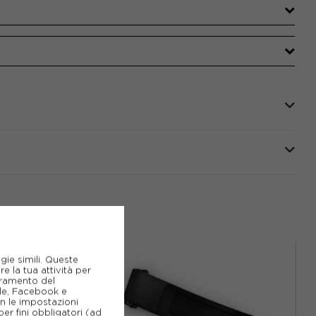
gie simili. Queste
e la tua attività per
ioramento del
gle, Facebook e
on le impostazioni
er fini obbligatori (ad