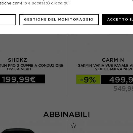
ristiche carrello e accesso)
clicca qui
GESTIONE DEL MONITORAGGIO
ACCETTO I
SHOKZ
GARMIN
UN PRO 2 CUFFIE A CONDUZIONE
GARMIN VARIA VUE FANALE 
OSSEA NERO
VIDEOCAMERA NER
199,99€
-9%
499,
549,9
ABBINABILI