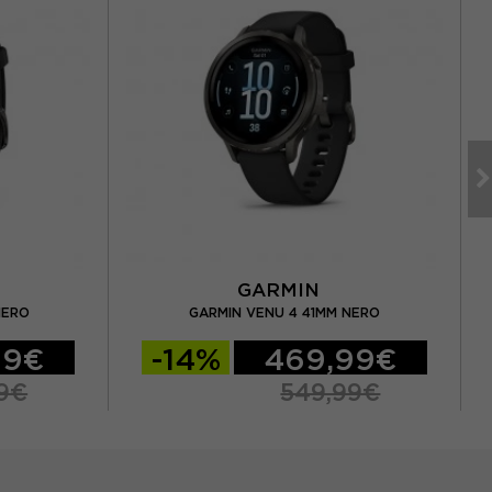
GARMIN
NERO
GARMIN VENU 4 41MM NERO
99€
-14%
469,99€
9€
549,99€