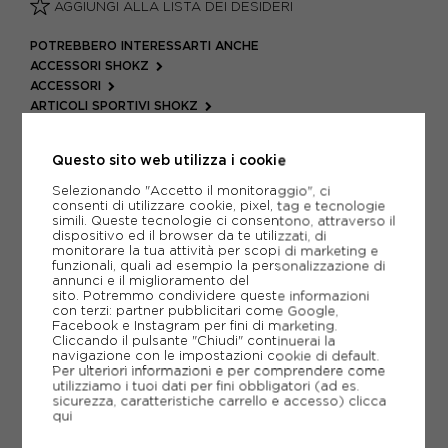
AGGIUNGI ALLA LISTA DEI DESIDERI
POTREBBERO INTERESSARTI ANCHE
ACCESSORI SHOKZ
ACCESSORI
ARTICOLI SPORTIVI SHOKZ
METODI DI PAGAMENTO
Questo sito web utilizza i cookie
Selezionando "Accetto il monitoraggio", ci
consenti di utilizzare cookie, pixel, tag e tecnologie
PIÙ INFORMAZIONI
simili. Queste tecnologie ci consentono, attraverso il
dispositivo ed il browser da te utilizzati, di
monitorare la tua attività per scopi di marketing e
SCHEDA TECNICA
funzionali, quali ad esempio la personalizzazione di
annunci e il miglioramento del
sito. Potremmo condividere queste informazioni
GUIDA ALLE TAGLIE
con terzi: partner pubblicitari come Google,
Facebook e Instagram per fini di marketing.
Cliccando il pulsante "Chiudi" continuerai la
navigazione con le impostazioni cookie di default.
CONSIGLIATI DA NOI
Per ulteriori informazioni e per comprendere come
utilizziamo i tuoi dati per fini obbligatori (ad es.
sicurezza, caratteristiche carrello e accesso)
clicca
qui