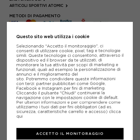
ARTICOLI SPORTIVI ATOMIC
METODI DI PAGAMENTO
Questo sito web utilizza i cookie
PIÙ INFORMAZIONI
Selezionando "Accetto il monitoraggio", ci
consenti di utilizzare cookie, pixel, tag e tecnologie
SCHEDA TECNICA
simili. Queste tecnologie ci consentono, attraverso il
dispositivo ed il browser da te utilizzati, di
monitorare la tua attività per scopi di marketing e
GUIDA ALLE TAGLIE
funzionali, quali ad esempio la personalizzazione di
annunci e il miglioramento del
sito. Potremmo condividere queste informazioni
con terzi: partner pubblicitari come Google,
CONSIGLIATI DA NOI
Facebook e Instagram per fini di marketing.
Cliccando il pulsante "Chiudi" continuerai la
navigazione con le impostazioni cookie di default.
Per ulteriori informazioni e per comprendere come
utilizziamo i tuoi dati per fini obbligatori (ad es.
sicurezza, caratteristiche carrello e accesso)
clicca
qui
ACCETTO IL MONITORAGGIO