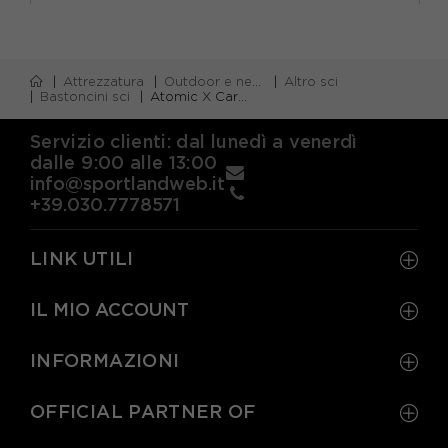
Attrezzatura
Outdoor e neve
Altro sci
Bastoncini sci
Atomic X Carbon Sqs Teal Blue - Bastoncini Sci
Servizio clienti: dal lunedì a venerdì
dalle 9:00 alle 13:00
info@sportlandweb.it
+39.030.7778571
LINK UTILI
IL MIO ACCOUNT
INFORMAZIONI
OFFICIAL PARTNER OF