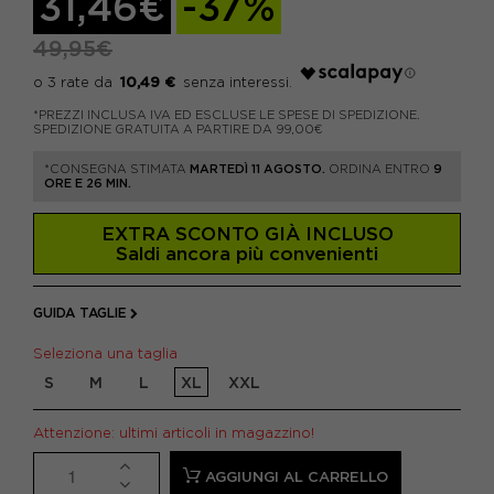
31,46€
-37%
49,95€
10,49 €
*PREZZI INCLUSA IVA ED ESCLUSE LE SPESE DI SPEDIZIONE.
SPEDIZIONE GRATUITA A PARTIRE DA 99,00€
*CONSEGNA STIMATA
MARTEDÌ 11 AGOSTO.
ORDINA ENTRO
9
ORE E 26 MIN.
EXTRA SCONTO GIÀ INCLUSO
Saldi ancora più convenienti
GUIDA TAGLIE
Seleziona una taglia
S
M
L
XL
XXL
Attenzione: ultimi articoli in magazzino!
AGGIUNGI AL CARRELLO