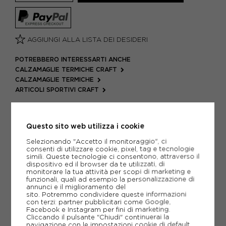
AGGIUNGI ALLA LISTA DEI DESIDERI
POTREBBERO INTERESSARTI ANCHE
CALZAMAGLIE TERMICHE CRAFT
CALZAMAGLIE TERMICHE
ARTICOLI SPORTIVI CRAFT
METODI DI PAGAMENTO
Questo sito web utilizza i cookie
Selezionando "Accetto il monitoraggio", ci
PIÙ INFORMAZIONI
consenti di utilizzare cookie, pixel, tag e tecnologie
simili. Queste tecnologie ci consentono, attraverso il
dispositivo ed il browser da te utilizzati, di
SCHEDA TECNICA
monitorare la tua attività per scopi di marketing e
funzionali, quali ad esempio la personalizzazione di
annunci e il miglioramento del
GUIDA ALLE TAGLIE
sito. Potremmo condividere queste informazioni
con terzi: partner pubblicitari come Google,
Facebook e Instagram per fini di marketing.
Cliccando il pulsante "Chiudi" continuerai la
CONSIGLIATI DA NOI
navigazione con le impostazioni cookie di default.