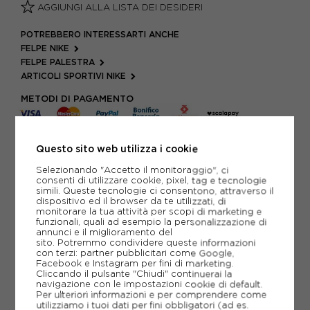
AGGIUNGI ALLA LISTA DEI DESIDERI
POTREBBERO INTERESSARTI ANCHE
FELPE NIKE
FELPE PALESTRA
ARTICOLI SPORTIVI NIKE
METODI DI PAGAMENTO
Questo sito web utilizza i cookie
PIÙ INFORMAZIONI
Selezionando "Accetto il monitoraggio", ci
consenti di utilizzare cookie, pixel, tag e tecnologie
SCHEDA TECNICA
simili. Queste tecnologie ci consentono, attraverso il
dispositivo ed il browser da te utilizzati, di
GUIDA ALLE TAGLIE
monitorare la tua attività per scopi di marketing e
funzionali, quali ad esempio la personalizzazione di
annunci e il miglioramento del
sito. Potremmo condividere queste informazioni
con terzi: partner pubblicitari come Google,
CONSIGLIATI DA NOI
Facebook e Instagram per fini di marketing.
Cliccando il pulsante "Chiudi" continuerai la
navigazione con le impostazioni cookie di default.
Per ulteriori informazioni e per comprendere come
utilizziamo i tuoi dati per fini obbligatori (ad es.