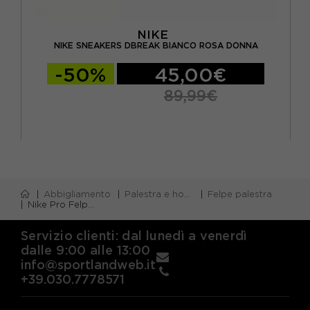
NIKE
KERS
NIKE SNEAKERS DBREAK BIANCO ROSA DONNA
-50%
45,00€
89,99€
Abbigliamento
Palestra e home gym
Felpe palestra
Nike Pro Felpa Palestra Giro Rosa Donna
Servizio clienti: dal lunedì a venerdì
dalle 9:00 alle 13:00
info@sportlandweb.it
+39.030.7778571