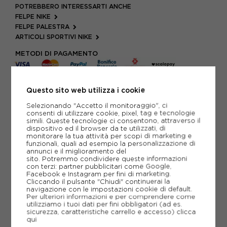
POTREBBERO INTERESSARTI ANCHE
FELPE NIKE
FELPE PALESTRA
ARTICOLI SPORTIVI NIKE
METODI DI PAGAMENTO
Questo sito web utilizza i cookie
PIÙ INFORMAZIONI
Selezionando "Accetto il monitoraggio", ci
consenti di utilizzare cookie, pixel, tag e tecnologie
SCHEDA TECNICA
simili. Queste tecnologie ci consentono, attraverso il
dispositivo ed il browser da te utilizzati, di
GUIDA ALLE TAGLIE
monitorare la tua attività per scopi di marketing e
funzionali, quali ad esempio la personalizzazione di
annunci e il miglioramento del
sito. Potremmo condividere queste informazioni
con terzi: partner pubblicitari come Google,
CONSIGLIATI DA NOI
Facebook e Instagram per fini di marketing.
Cliccando il pulsante "Chiudi" continuerai la
navigazione con le impostazioni cookie di default.
Per ulteriori informazioni e per comprendere come
utilizziamo i tuoi dati per fini obbligatori (ad es.
sicurezza, caratteristiche carrello e accesso)
clicca
qui