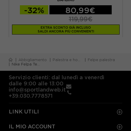
-32%
80,99€
119,99€
EXTRA SCONTO GIÀ INCLUSO
SALDI ANCORA PIÙ CONVENIENTI
Abbigliamento
Palestra e home gym
Felpe palestra
Nike Felpa Tech Fleece Grigio Bambino
Servizio clienti: dal lunedì a venerdì
dalle 9:00 alle 13:00
info@sportlandweb.it
+39.030.7778571
LINK UTILI
IL MIO ACCOUNT