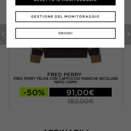
GESTIONE DEL MONITORAGGIO
CHIUDI
FRED PERRY
IO
FRED PERRY FELPA CON CAPPUCCIO MANICHE BICOLORE
NERO UOMO
-50%
91,00€
182,00€