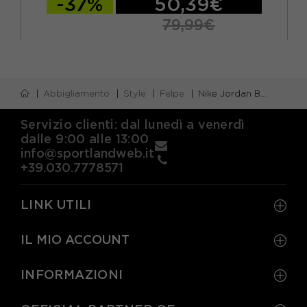
-37%
50,39€
79,99€
Abbigliamento
Style
Felpe
Nike Jordan Brooklyn Felpa Gfx Blu Uomo
Servizio clienti: dal lunedì a venerdì
dalle 9:00 alle 13:00
info@sportlandweb.it
+39.030.7778571
LINK UTILI
IL MIO ACCOUNT
INFORMAZIONI