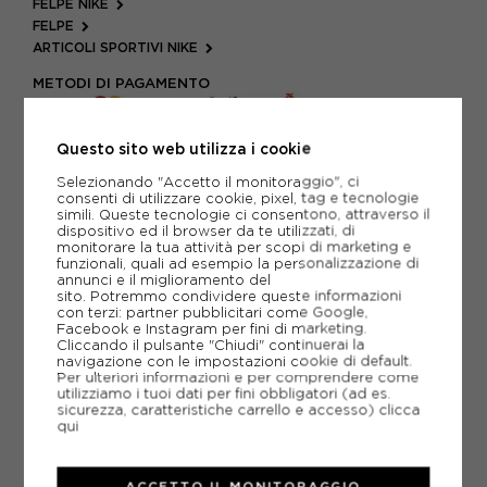
FELPE NIKE
FELPE
ARTICOLI SPORTIVI NIKE
METODI DI PAGAMENTO
Questo sito web utilizza i cookie
PIÙ INFORMAZIONI
Selezionando "Accetto il monitoraggio", ci
consenti di utilizzare cookie, pixel, tag e tecnologie
SCHEDA TECNICA
simili. Queste tecnologie ci consentono, attraverso il
dispositivo ed il browser da te utilizzati, di
monitorare la tua attività per scopi di marketing e
GUIDA ALLE TAGLIE
funzionali, quali ad esempio la personalizzazione di
annunci e il miglioramento del
sito. Potremmo condividere queste informazioni
con terzi: partner pubblicitari come Google,
Facebook e Instagram per fini di marketing.
CONSIGLIATI DA NOI
Cliccando il pulsante "Chiudi" continuerai la
navigazione con le impostazioni cookie di default.
Per ulteriori informazioni e per comprendere come
utilizziamo i tuoi dati per fini obbligatori (ad es.
sicurezza, caratteristiche carrello e accesso)
clicca
qui
ACCETTO IL MONITORAGGIO