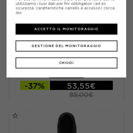
utilizziamo i tuoi dati per fini obbligatori (ad es.
sicurezza, caratteristiche carrello e accesso)
clicca
qui
ACCETTO IL MONITORAGGIO
GESTIONE DEL MONITORAGGIO
UNDER ARMOUR
UNDER ARMOUR GIACCA RUNNING VELOCITI PRO CW
CHIUDI
BALACLAVA NERO UOMO
ACQUISTA
-37%
53,55€
85,00€
S
M
L
XL