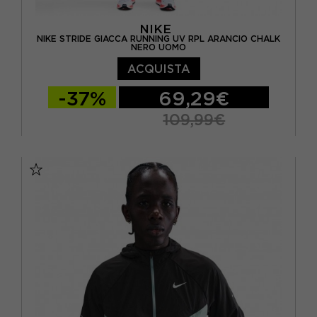
NIKE
NIKE STRIDE GIACCA RUNNING UV RPL ARANCIO CHALK
NERO UOMO
ACQUISTA
-37%
69,29€
109,99€
S
M
L
XL