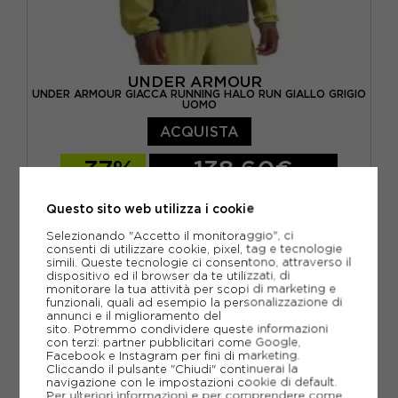
UNDER ARMOUR
UNDER ARMOUR GIACCA RUNNING HALO RUN GIALLO GRIGIO
UOMO
ACQUISTA
-37%
138,60€
220,00€
Questo sito web utilizza i cookie
S
M
L
XL
Selezionando "Accetto il monitoraggio", ci
consenti di utilizzare cookie, pixel, tag e tecnologie
simili. Queste tecnologie ci consentono, attraverso il
dispositivo ed il browser da te utilizzati, di
monitorare la tua attività per scopi di marketing e
funzionali, quali ad esempio la personalizzazione di
annunci e il miglioramento del
sito. Potremmo condividere queste informazioni
con terzi: partner pubblicitari come Google,
Facebook e Instagram per fini di marketing.
Cliccando il pulsante "Chiudi" continuerai la
navigazione con le impostazioni cookie di default.
Per ulteriori informazioni e per comprendere come