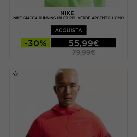
NIKE
NIKE GIACCA RUNNING MILER RPL VERDE ARGENTO UOMO
ACQUISTA
-30%
55,99€
79,99€
S
M
L
XL