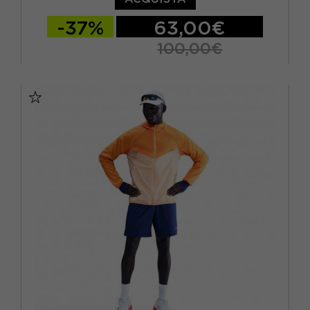
-37%
63,00€
100,00€
XS
S
M