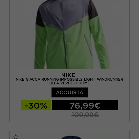
NIKE
NIKE GIACCA RUNNING IMPOSSIBLY LIGHT WINDRUNNER
LILLA VERDE H UOMO
ACQUISTA
-30%
76,99€
109,99€
S
M
L
XL