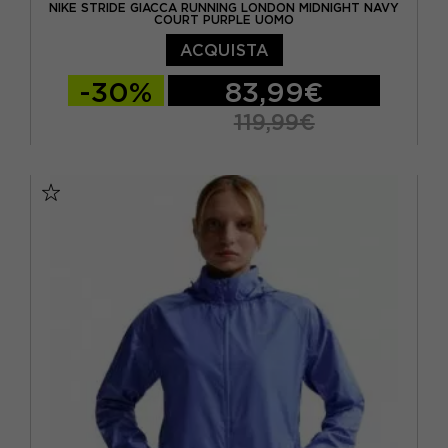
NIKE STRIDE GIACCA RUNNING LONDON MIDNIGHT NAVY
COURT PURPLE UOMO
ACQUISTA
-30%
83,99€
119,99€
S
M
L
XL