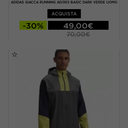
ADIDAS GIACCA RUNNING ADI365 BASIC DARK VERDE UOMO
ACQUISTA
-30%
49,00€
70,00€
XS
S
M
L