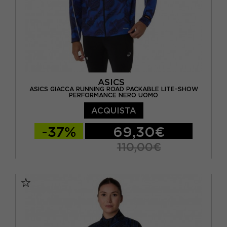
ASICS
ASICS GIACCA RUNNING ROAD PACKABLE LITE-SHOW
PERFORMANCE NERO UOMO
ACQUISTA
-37%
69,30€
110,00€
S
M
L
XL