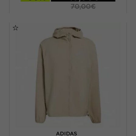
70,00€
XS
S
M
L
ADIDAS