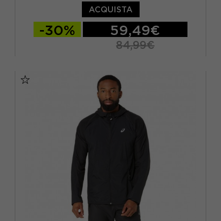
ACQUISTA
-30%
59,49€
84,99€
XS
S
M
L