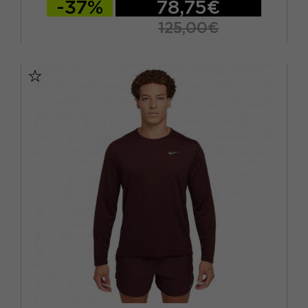
-37%
78,75€
125,00€
S
M
L
XL