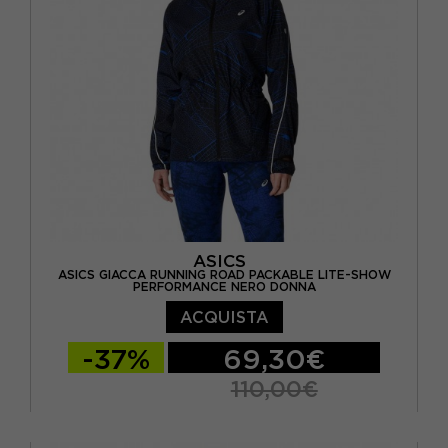
ASICS
ASICS GIACCA RUNNING ROAD PACKABLE LITE-SHOW
PERFORMANCE NERO DONNA
ACQUISTA
-37%
69,30€
110,00€
XS
S
M
L