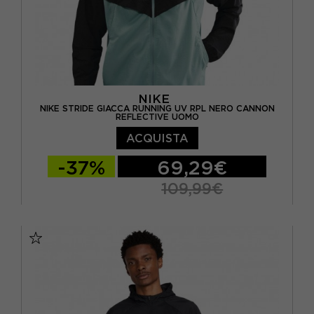
NIKE
NIKE STRIDE GIACCA RUNNING UV RPL NERO CANNON
REFLECTIVE UOMO
ACQUISTA
-37%
69,29€
109,99€
S
M
L
XL