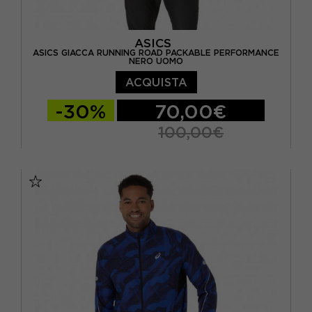
ASICS
ASICS GIACCA RUNNING ROAD PACKABLE PERFORMANCE
NERO UOMO
ACQUISTA
-30%
70,00€
100,00€
S
M
L
XL