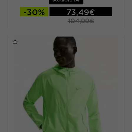
-30%
73,49€
104,99€
S
M
L
XL