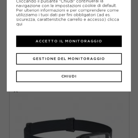
Cliccando il pulsante "Chiudi" continuerai la
METODI DI PAGAMENTO
navigazione con le impostazioni cookie di default.
Per ulteriori informazioni e per comprendere come
utilizziamo i tuoi dati per fini obbligatori (ad es.
sicurezza, caratteristiche carrello e accesso)
clicca
qui
PIÙ INFORMAZIONI
ACCETTO IL MONITORAGGIO
SCHEDA TECNICA
GUIDA ALLE TAGLIE
GESTIONE DEL MONITORAGGIO
CONSIGLIATI DA NOI
CHIUDI