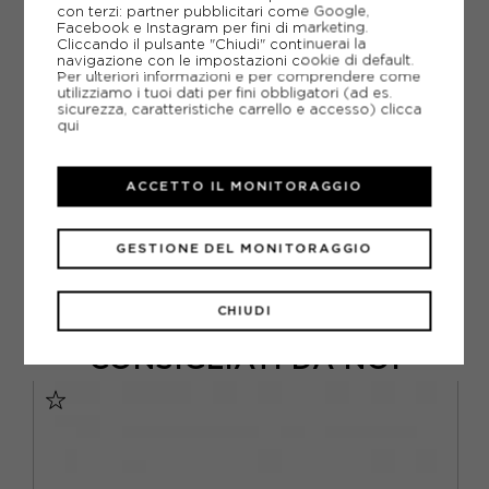
con terzi: partner pubblicitari come Google,
LAMPADA FRONTALE LED LENSER
Facebook e Instagram per fini di marketing.
LAMPADA FRONTALE
Cliccando il pulsante "Chiudi" continuerai la
navigazione con le impostazioni cookie di default.
ARTICOLI SPORTIVI LED LENSER
Per ulteriori informazioni e per comprendere come
utilizziamo i tuoi dati per fini obbligatori (ad es.
METODI DI PAGAMENTO
sicurezza, caratteristiche carrello e accesso)
clicca
qui
PIÙ INFORMAZIONI
ACCETTO IL MONITORAGGIO
SCHEDA TECNICA
GESTIONE DEL MONITORAGGIO
GUIDA ALLE TAGLIE
CHIUDI
CONSIGLIATI DA NOI