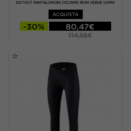
DOTOUT PANTALONCINI CICLISMO IRON VERDE UOMO
ACQUISTA
-30%
80,47€
114,95€
S
M
L