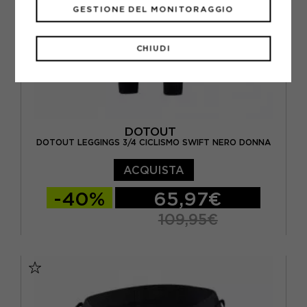
GESTIONE DEL MONITORAGGIO
CHIUDI
DOTOUT
DOTOUT LEGGINGS 3/4 CICLISMO SWIFT NERO DONNA
ACQUISTA
-40%
65,97€
109,95€
XS
S
M