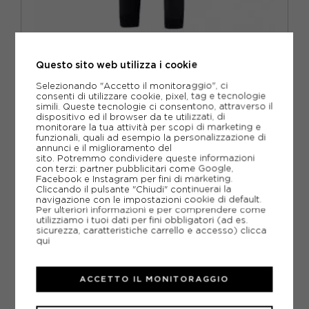
DOTOUT
Questo sito web utilizza i cookie
DOTOUT TIGHT CICLISMO MISTICA NERO DONNA
Selezionando "Accetto il monitoraggio", ci
consenti di utilizzare cookie, pixel, tag e tecnologie
ACQUISTA
simili. Queste tecnologie ci consentono, attraverso il
dispositivo ed il browser da te utilizzati, di
-40%
77,97€
monitorare la tua attività per scopi di marketing e
funzionali, quali ad esempio la personalizzazione di
annunci e il miglioramento del
129,95€
sito. Potremmo condividere queste informazioni
con terzi: partner pubblicitari come Google,
Facebook e Instagram per fini di marketing.
XS
S
M
Cliccando il pulsante "Chiudi" continuerai la
navigazione con le impostazioni cookie di default.
Per ulteriori informazioni e per comprendere come
utilizziamo i tuoi dati per fini obbligatori (ad es.
sicurezza, caratteristiche carrello e accesso)
clicca
qui
ACCETTO IL MONITORAGGIO