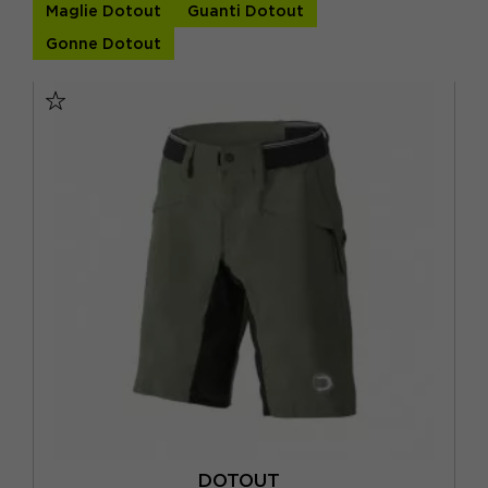
anche ...
Maglie Dotout
Guanti Dotout
VERDE
(1)
S
(3)
Gonne Dotout
XS
(2)
DOTOUT