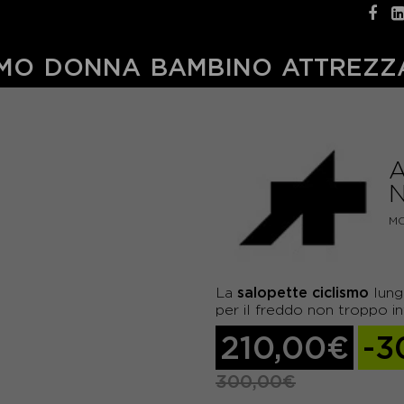
MO
DONNA
BAMBINO
ATTREZZ
A
MO
salopette ciclismo
La
lung
per il freddo non troppo i
210,00€
-3
300,00€