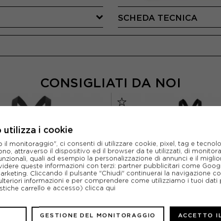
SCHEDA TECNICA
CONSIGLIATI DA NOI
utilizza i cookie
l monitoraggio", ci consenti di utilizzare cookie, pixel, tag e tecnolo
o, attraverso il dispositivo ed il browser da te utilizzati, di monitorar
unzionali, quali ad esempio la personalizzazione di annunci e il migl
idere queste informazioni con terzi: partner pubblicitari come Goo
marketing. Cliccando il pulsante "Chiudi" continuerai la navigazione c
ulteriori informazioni e per comprendere come utilizziamo i tuoi dati p
ristiche carrello e accesso)
clicca qui
GESTIONE DEL MONITORAGGIO
ACCETTO I