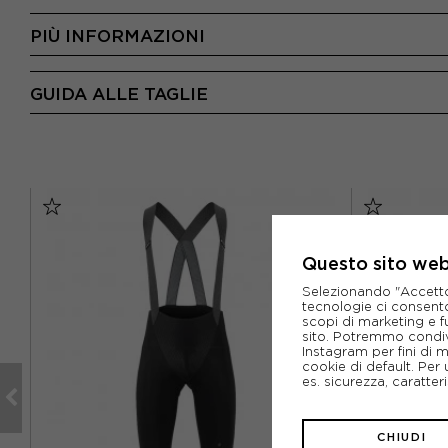
PIÙ INFORMAZIONI
GUIDA ALLE TAGLIE
Questo sito web 
Selezionando "Accetto i
tecnologie ci consenton
scopi di marketing e f
sito. Potremmo condiv
Instagram per fini di 
cookie di default. Per 
es. sicurezza, caratte
CHIUDI