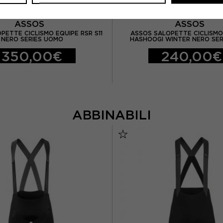
ASSOS
ASSOS
PETTE CICLISMO EQUIPE RSR S11
ASSOS SALOPETTE CICLISMO
NERO SERIES UOMO
HASHOOGI WINTER NERO SE
350,00€
240,00€
ABBINABILI