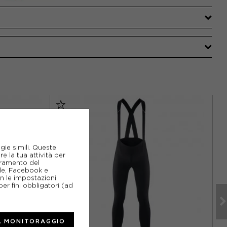
gie simili. Queste
e la tua attività per
ioramento del
gle, Facebook e
on le impostazioni
er fini obbligatori (ad
L MONITORAGGIO