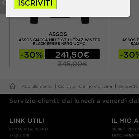
ISCRIVITI
ASSOS
 GT
ASSOS GIACCA MILLE GT ULTRAZ WINTER
ASSOS E
BLACK SERIES NERO UOMO
SAL
-30%
241,50€
-30
345,00€
Abbigliamento
Ciclismo, running e piscina
Salopette
Servizio clienti: dal lunedì a venerdì da
LINK UTILI
IL MIO 
DOMANDE FREQUENTI
ORDINI E RESTI
SPEDIZIONI
TRACCIAMENTO