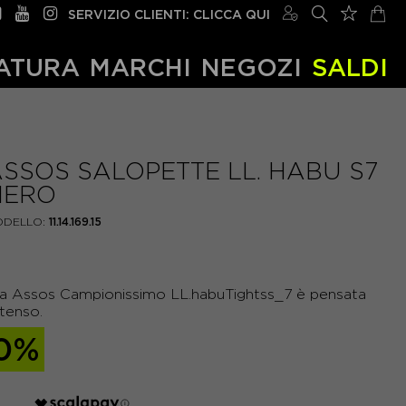
SERVIZIO CLIENTI: CLICCA QUI
ATURA
MARCHI
NEGOZI
SALDI
SSOS SALOPETTE LL. HABU S7
NERO
DELLO:
11.14.169.15
a Assos Campionissimo LL.habuTightss_7 è pensata
ntenso.
0%