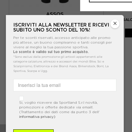
ASSOS
VO
ASSOS SALOPETTE MILLE GT GTO C2 LONG
ASSOS SALO
×
BLACK SERIES NERO UOMO
ISCRIVITI ALLA NEWSLETTER E RICEVI
SUBITO UNO SCONTO DEL 10%!
-30%
217,00€
Per te sconti riservati, accesso anticipato alle promo
310,00€
più attese, un buono compleanno e tanti consigli per
vivere al meglio la tua passione sportiva.
Lo sconto è valido sul tuo primo acquisto.
*Sono esclusi dalla promozione gli articoli appartenenti alle
categorie calzature, attrezzo e accessori dei mondi Bike, Sci e
Scialpinismo, Elettronica e dei Brand Assos, Birkenstock, Bont, La
Sportiva, Scarpa e Ugg.
Si, voglio ricevere da Sportland S.r.l novità,
promozioni e offerte dedicate via email!.
(Trattamento dei dati come da punto 3 dell'
informativa privacy)