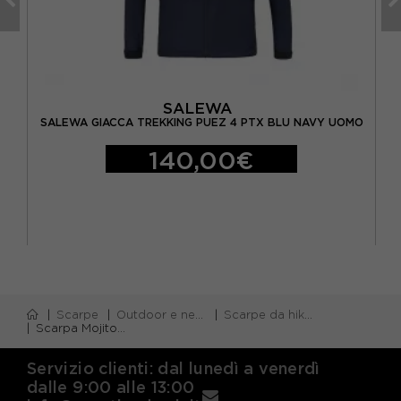
SALEWA
RO
OMO
SALEWA GIACCA TREKKING PUEZ 4 PTX BLU NAVY UOMO
140,00€
Scarpe
Outdoor e neve
Scarpe da hiking
Scarpa Mojito Wrap Sea Blu - Scarpe Hiking Uomo
Servizio clienti: dal lunedì a venerdì
dalle 9:00 alle 13:00