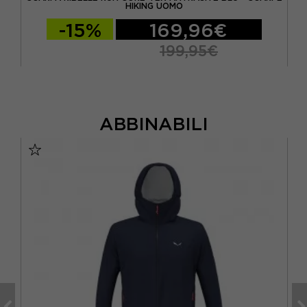
HIKING UOMO
-15%
169,96€
199,95€
ABBINABILI