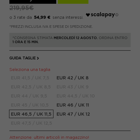
219,95€
54,99 €
*PREZZI INCLUSA IVA E SPESE DI SPEDIZIONE.
*CONSEGNA STIMATA
MERCOLEDÌ 12 AGOSTO.
ORDINA ENTRO
1 ORA E 15 MIN.
GUIDA TAGLIE
Seleziona una taglia
EUR 41,5 / UK 7,5
EUR 42 / UK 8
EUR 42,5 / UK 8,5
EUR 43 / UK 9
EUR 44 / UK 9,5
EUR 44,5 / UK 10
EUR 45 / UK 10,5
EUR 46 / UK 11
EUR 46,5 / UK 11,5
EUR 47 / UK 12
EUR 47,5 / UK 12,5
Attenzione: ultimi articoli in magazzino!