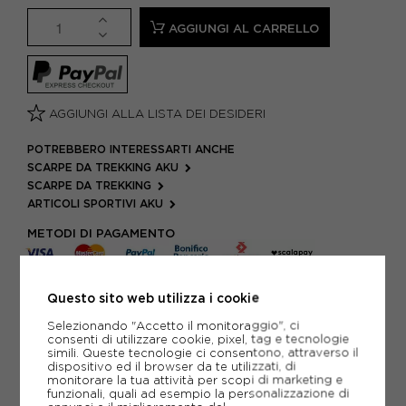
AGGIUNGI AL CARRELLO
AGGIUNGI ALLA LISTA DEI DESIDERI
POTREBBERO INTERESSARTI ANCHE
SCARPE DA TREKKING AKU
SCARPE DA TREKKING
ARTICOLI SPORTIVI AKU
METODI DI PAGAMENTO
Questo sito web utilizza i cookie
PIÙ INFORMAZIONI
Selezionando "Accetto il monitoraggio", ci
consenti di utilizzare cookie, pixel, tag e tecnologie
SCHEDA TECNICA
simili. Queste tecnologie ci consentono, attraverso il
dispositivo ed il browser da te utilizzati, di
GUIDA ALLE TAGLIE
monitorare la tua attività per scopi di marketing e
funzionali, quali ad esempio la personalizzazione di