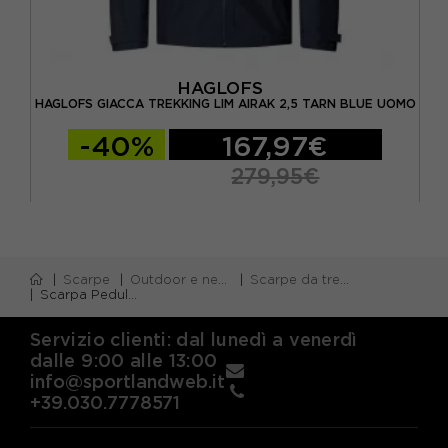
HAGLOFS
ODL
HAGLOFS GIACCA TREKKING LIM AIRAK 2,5 TARN BLUE UOMO
HA
-40%
167,97€
279,95€
Scarpe
Outdoor e neve
Scarpe da trekking
Scarpa Pedule Trekking Ladakh GORE-TEX Marrone Uomo
Servizio clienti: dal lunedì a venerdì
dalle 9:00 alle 13:00
info@sportlandweb.it
+39.030.7778571