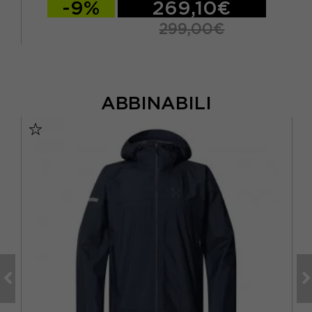
-9%
269,10€
299,00€
ABBINABILI