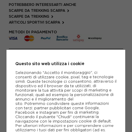
POTREBBERO INTERESSARTI ANCHE
SCARPE DA TREKKING SCARPA
SCARPE DA TREKKING
ARTICOLI SPORTIVI SCARPA
METODI DI PAGAMENTO
PIÙ INFORMAZIONI
Questo sito web utilizza i cookie
SCHEDA TECNICA
Selezionando "Accetto il monitoraggio", ci
consenti di utilizzare cookie, pixel, tag e tecnologie
GUIDA ALLE TAGLIE
simili. Queste tecnologie ci consentono, attraverso il
dispositivo ed il browser da te utilizzati, di
monitorare la tua attività per scopi di marketing e
DOMANDE FREQUENTI
funzionali, quali ad esempio la personalizzazione di
annunci e il miglioramento del
Come ordinare la taglia giusta?
sito. Potremmo condividere queste informazioni
con terzi: partner pubblicitari come Google,
Facebook e Instagram per fini di marketing.
Cliccando il pulsante "Chiudi" continuerai la
navigazione con le impostazioni cookie di default.
Per ulteriori informazioni e per comprendere come
utilizziamo i tuoi dati per fini obbligatori (ad es.