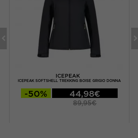
ICEPEAK
OSSO
ICEPEAK SOFTSHELL TREKKING BOISE GRIGIO DONNA
KA
-50%
44,98€
89,95€