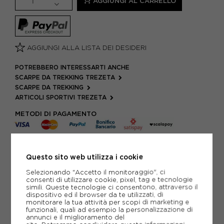
AGGIUNGI AL CARRELLO
AGGIUNGI ALLA LISTA DEI DESIDERI
POTREBBERO INTERESSARTI ANCHE
SCARPE DA TREKKING TREZETA
SCARPE DA TREKKING
ARTICOLI SPORTIVI TREZETA
METODI DI PAGAMENTO
PIÙ INFORMAZIONI
Questo sito web utilizza i cookie
Selezionando "Accetto il monitoraggio", ci
SCHEDA TECNICA
consenti di utilizzare cookie, pixel, tag e tecnologie
simili. Queste tecnologie ci consentono, attraverso il
GUIDA ALLE TAGLIE
dispositivo ed il browser da te utilizzati, di
monitorare la tua attività per scopi di marketing e
funzionali, quali ad esempio la personalizzazione di
DOMANDE FREQUENTI
annunci e il miglioramento del