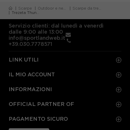
Scarpe
Outdoor e neve
Scarpe da trekking
Trezeta Thunder Mid Wp Grigio Scuro Azzurro - Pedule Trekking Donna
Servizio clienti: dal lunedì a venerdì
dalle 9:00 alle 13:00
info@sportlandweb.it
+39.030.7778571
LINK UTILI
IL MIO ACCOUNT
INFORMAZIONI
OFFICIAL PARTNER OF
PAGAMENTO SICURO