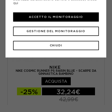
qui
ACCETTO IL MONITORAGGIO
GESTIONE DEL MONITORAGGIO
CHIUDI
NIKE
NIKE COSMIC RUNNER PS RAISIN BLUE - SCARPE DA
GINNASTICA BAMBINO
ACQUISTA
-25%
32,24€
42,99€
EUR 28 / US 11C
EUR 28.5 / US 11.5C