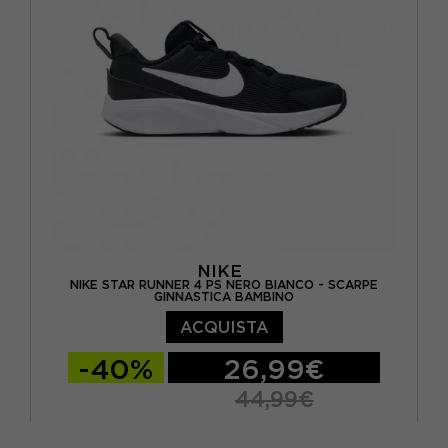
EUR 27 / US 10C
NIKE
NIKE STAR RUNNER 4 PS NERO BIANCO - SCARPE
GINNASTICA BAMBINO
ACQUISTA
-40%
26,99€
44,99€
EUR 28 / US 11C
EUR 28.5 / US 11.5C