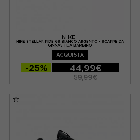
NIKE
NIKE STELLAR RIDE GS BIANCO ARGENTO - SCARPE DA
GINNASTICA BAMBINO
ACQUISTA
-25%
44,99€
59,99€
EUR 36 / US 4Y
EUR 36.5 / US 4.5Y
EUR 37.5 / US 5Y
EUR 38 / US 5.5Y
EUR 38.5 / US 6Y
EUR 39 / US 6.5Y
EUR 40 / US 7Y