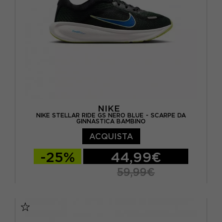
NIKE
NIKE STELLAR RIDE GS NERO BLUE - SCARPE DA
GINNASTICA BAMBINO
ACQUISTA
-25%
44,99€
59,99€
EUR 36 / US 4Y
EUR 36.5 / US 4.5Y
EUR 37.5 / US 5Y
EUR 38 / US 5.5Y