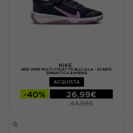
NIKE
NIKE OMNI MULTI-COURT PS BLU LILLA - SCARPE
GINNASTICA BAMBINA
ACQUISTA
-40%
26,99€
44,99€
EUR 28 / US 11C
EUR 28.5 / US 11.5C
EUR 29.5 / US 12C
EUR 30 / US 12.5C