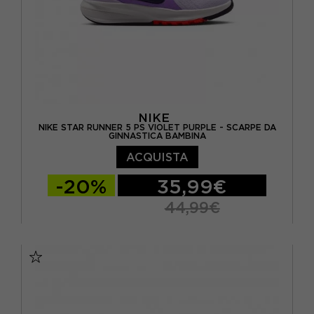
NIKE
NIKE STAR RUNNER 5 PS VIOLET PURPLE - SCARPE DA
GINNASTICA BAMBINA
ACQUISTA
-20%
35,99€
44,99€
EUR 28 / US 11C
EUR 28.5 / US 11.5C
EUR 29.5 / US 12C
EUR 30 / US 12.5C
EUR 31 / US 13C
EUR 32 / US 1Y