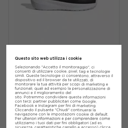
ADIDAS
ADIDAS RUNFALCON 3.0 AC I TD NERO ROSSO - SNEAKERS
BAMBINO
Questo sito web utilizza i cookie
ACQUISTA
Selezionando "Accetto il monitoraggio", ci
consenti di utilizzare cookie, pixel, tag e tecnologie
-50%
17,50€
simili. Queste tecnologie ci consentono, attraverso il
dispositivo ed il browser da te utilizzati, di
35,00€
monitorare la tua attività per scopi di marketing e
funzionali, quali ad esempio la personalizzazione di
annunci e il miglioramento del
EUR 19
EUR 20
EUR 21
EUR 22
sito. Potremmo condividere queste informazioni
con terzi: partner pubblicitari come Google,
Facebook e Instagram per fini di marketing.
EUR 23
EUR 24
EUR 25
EUR 26
Cliccando il pulsante "Chiudi" continuerai la
navigazione con le impostazioni cookie di default.
Per ulteriori informazioni e per comprendere come
EUR 27
utilizziamo i tuoi dati per fini obbligatori (ad es.
sicurezza, caratteristiche carrello e accesso)
clicca