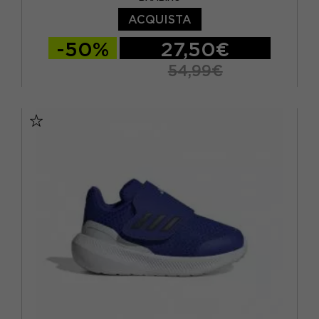
ACQUISTA
-50%
27,50€
54,99€
EUR 36 / US 4Y
EUR 36.5 / US 4.5Y
EUR 37.5 / US 5Y
EUR 38 / US 5.5Y
EUR 38.5 / US 6Y
EUR 39 / US 6.5Y
EUR 40 / US 7Y