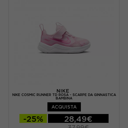
EUR 38.5 / US 6Y
EUR 39 / US 6.5Y
EUR 40 / US 7Y
NIKE
NIKE COSMIC RUNNER TD ROSA - SCARPE DA GINNASTICA
BAMBINA
ACQUISTA
-25%
28,49€
37,99€