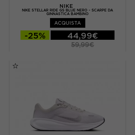
NIKE
NIKE STELLAR RIDE GS BLUE NERO - SCARPE DA
GINNASTICA BAMBINO
ACQUISTA
-25%
44,99€
59,99€
EUR 36 / US 4Y
EUR 36.5 / US 4.5Y
EUR 37.5 / US 5Y
EUR 38 / US 5.5Y
EUR 38.5 / US 6Y
EUR 39 / US 6.5Y
EUR 40 / US 7Y