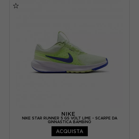
EUR 29.5 / US 12C
EUR 30 / US 12.5C
EUR 31 / US 13C
EUR 32 / US 1Y
EUR 33 / US 1.5Y
EUR 34 / US 2.5Y
EUR 35 / US 3Y
NIKE
NIKE STAR RUNNER 5 GS VOLT LIME - SCARPE DA
GINNASTICA BAMBINO
ACQUISTA