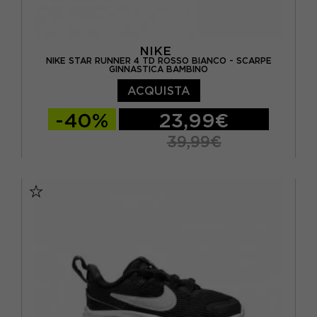
NIKE
NIKE STAR RUNNER 4 TD ROSSO BIANCO - SCARPE
GINNASTICA BAMBINO
ACQUISTA
-40%
23,99€
39,99€
EUR 19.5 / US 4C
EUR 21 / US 5C
EUR 22 / US 6C
EUR 23.5 / US 7C
EUR 25 / US 8C
EUR 26 / US 9C
EUR 27 / US 10C