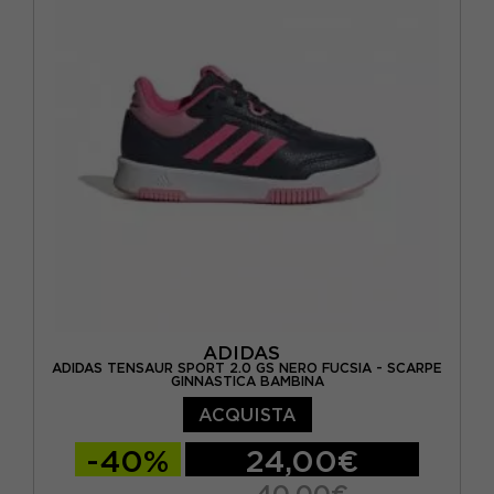
EUR 31 / US 13C
EUR 32 / US 1Y
EUR 33 / US 1.5Y
EUR 34 / US 2.5Y
EUR 35 / US 3Y
ADIDAS
ADIDAS TENSAUR SPORT 2.0 GS NERO FUCSIA - SCARPE
GINNASTICA BAMBINA
ACQUISTA
-40%
24,00€
40,00€