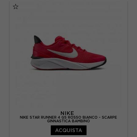
EUR 29.5 / US 12C
EUR 30 / US 12.5C
EUR 31 / US 13C
EUR 32 / US 1Y
EUR 33 / US 1.5Y
EUR 34 / US 2.5Y
EUR 35 / US 3Y
NIKE
NIKE STAR RUNNER 4 GS ROSSO BIANCO - SCARPE
GINNASTICA BAMBINO
ACQUISTA