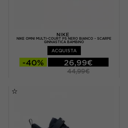
NIKE
NIKE OMNI MULTI-COURT PS NERO BIANCO - SCARPE
GINNASTICA BAMBINO
ACQUISTA
-40%
26,99€
44,99€
EUR 28 / US 11C
EUR 28.5 / US 11.5C
EUR 29.5 / US 12C
EUR 30 / US 12.5C
EUR 31 / US 13C
EUR 32 / US 1Y
EUR 33 / US 1.5Y
EUR 34 / US 2.5Y
EUR 35 / US 3Y