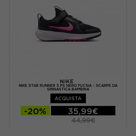
EUR 33 / US 1.5Y
EUR 34 / US 2.5Y
EUR 35 / US 3Y
NIKE
NIKE STAR RUNNER 5 PS NERO FUCSIA - SCARPE DA
GINNASTICA BAMBINA
ACQUISTA
-20%
35,99€
44,99€
EUR 28 / US 11C
EUR 28.5 / US 11.5C