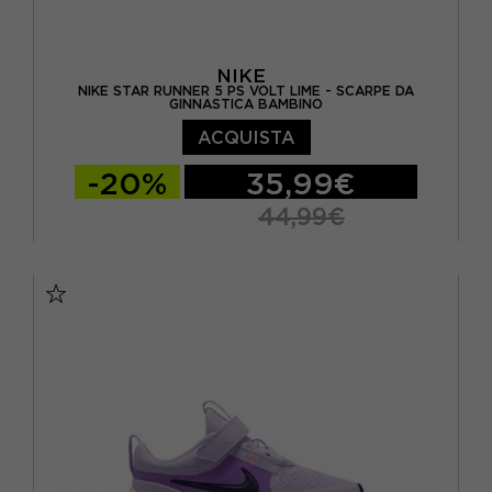
NIKE
NIKE STAR RUNNER 5 PS VOLT LIME - SCARPE DA
GINNASTICA BAMBINO
ACQUISTA
-20%
35,99€
44,99€
EUR 28 / US 11C
EUR 28.5 / US 11.5C
EUR 29.5 / US 12C
EUR 30 / US 12.5C
EUR 31 / US 13C
EUR 32 / US 1Y
EUR 33 / US 1.5Y
EUR 34 / US 2.5Y
EUR 35 / US 3Y