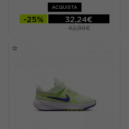
ACQUISTA
-25%
32,24€
42,99€
EUR 28 / US 11C
EUR 28.5 / US 11.5C
EUR 29.5 / US 12C
EUR 30 / US 12.5C
EUR 31 / US 13C
EUR 32 / US 1Y
EUR 33 / US 1.5Y
EUR 34 / US 2.5Y
EUR 35 / US 3Y