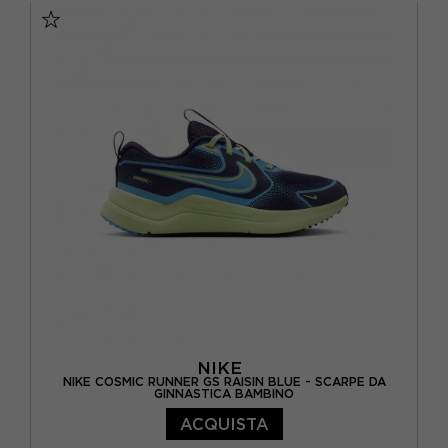
EUR 29.5 / US 12C
EUR 30 / US 12.5C
EUR 31 / US 13C
EUR 32 / US 1Y
EUR 33 / US 1.5Y
EUR 34 / US 2.5Y
EUR 35 / US 3Y
NIKE
NIKE COSMIC RUNNER GS RAISIN BLUE - SCARPE DA
GINNASTICA BAMBINO
ACQUISTA