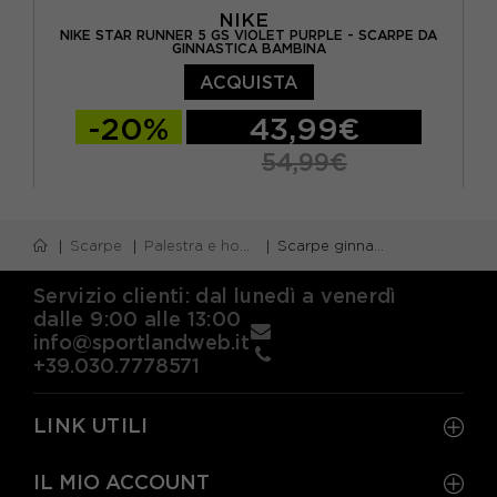
NIKE
NIKE STAR RUNNER 5 GS VIOLET PURPLE - SCARPE DA
GINNASTICA BAMBINA
ACQUISTA
-20%
43,99€
54,99€
EUR 36 / US 4Y
EUR 36.5 / US 4.5Y
Scarpe
Palestra e home gym
Scarpe ginnastica bambino
EUR 37.5 / US 5Y
EUR 38 / US 5.5Y
EUR 38.5 / US 6Y
EUR 39 / US 6.5Y
Servizio clienti: dal lunedì a venerdì
dalle 9:00 alle 13:00
info@sportlandweb.it
+39.030.7778571
LINK UTILI
IL MIO ACCOUNT